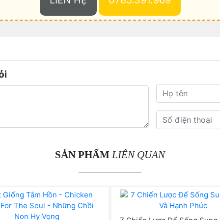
LIÊN HỆ
0785.391.969
ỏi
SẢN PHẨM
LIÊN QUAN