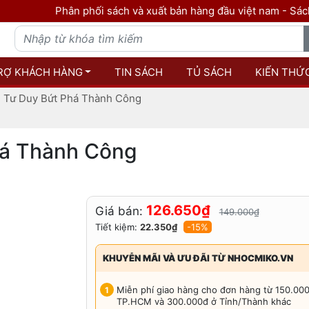
Phân phối sách và xuất bản hàng đầu việt nam - Sách là tri th
RỢ KHÁCH HÀNG
TIN SÁCH
TỦ SÁCH
KIẾN THỨ
i Tư Duy Bứt Phá Thành Công
há Thành Công
126.650₫
Giá bán:
149.000₫
Tiết kiệm:
22.350₫
-15%
KHUYỄN MÃI VÀ ƯU ĐÃI TỪ NHOCMIKO.VN
Miễn phí giao hàng cho đơn hàng từ 150.00
TP.HCM và 300.000đ ở Tỉnh/Thành khác