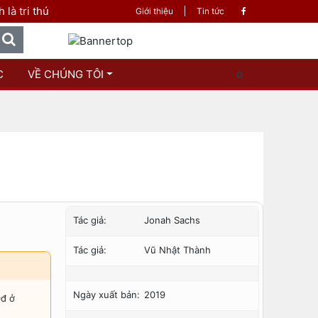
ức
Giới thiệu
Tin tức
C
VỀ CHÚNG TÔI
0
Tác giả:
Jonah Sachs
Tác giả:
Vũ Nhật Thành
Ngày xuất bản:
2019
0đ ở