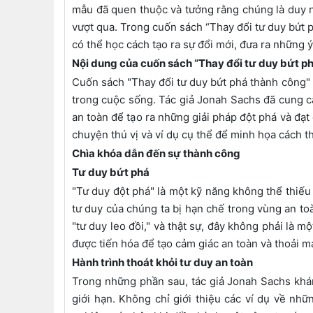
mẫu đã quen thuộc và tưởng rằng chúng là duy nh
vượt qua. Trong cuốn sách “Thay đổi tư duy bứt p
có thể học cách tạo ra sự đổi mới, đưa ra những 
Nội dung của cuốn sách “Thay đổi tư duy bứt p
Cuốn sách "Thay đổi tư duy bứt phá thành công" 
trong cuộc sống. Tác giả Jonah Sachs đã cung c
an toàn để tạo ra những giải pháp đột phá và đạt
chuyện thú vị và ví dụ cụ thể để minh họa cách t
Chìa khóa dẫn đến sự thành công
Tư duy bứt phá
"Tư duy đột phá" là một kỹ năng không thể thiếu 
tư duy của chúng ta bị hạn chế trong vùng an to
"tư duy leo đồi," và thật sự, đây không phải là m
được tiến hóa để tạo cảm giác an toàn và thoải má
Hành trình thoát khỏi tư duy an toàn
Trong những phần sau, tác giả Jonah Sachs khám
giới hạn. Không chỉ giới thiệu các ví dụ về nh