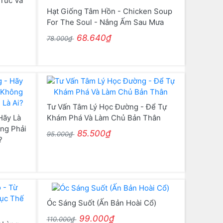
Túc Và
Hạt Giống Tâm Hồn - Chicken Soup
For The Soul - Nắng Ấm Sau Mưa
68.640₫
78.000₫
Tư Vấn Tâm Lý Học Đường - Để Tự
Hãy Là
Khám Phá Và Làm Chủ Bản Thân
ng Phải
85.500₫
95.000₫
?
Óc Sáng Suốt (Ấn Bản Hoài Cổ)
99.000₫
110.000₫