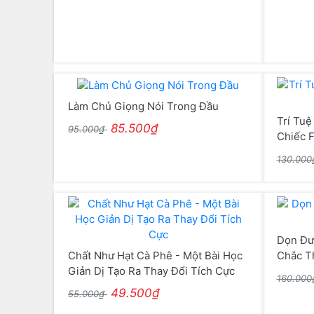
Làm Chủ Giọng Nói Trong Đầu
Trí Tuệ
85.500₫
95.000₫
Chiếc F
130.00
Dọn Đư
Chất Như Hạt Cà Phê - Một Bài Học
Chắc T
Giản Dị Tạo Ra Thay Đổi Tích Cực
160.00
49.500₫
55.000₫