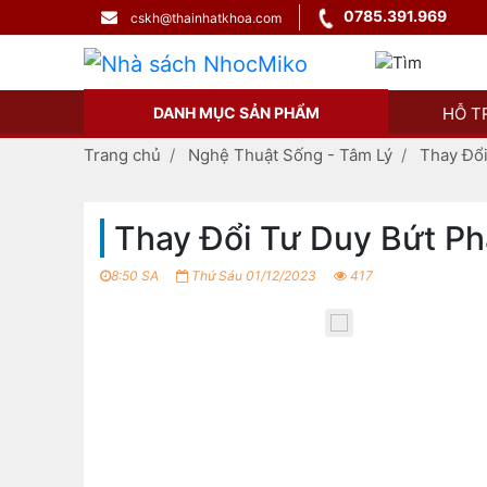
0785.391.969
cskh@thainhatkhoa.com
DANH MỤC SẢN PHẨM
HỖ T
Trang chủ
Nghệ Thuật Sống - Tâm Lý
Thay Đổ
Thay Đổi Tư Duy Bứt P
8:50 SA
Thứ Sáu 01/12/2023
417