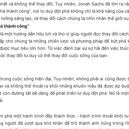
ất và không thể thay đổi. Tuy nhiên, Jonah Sachs đã tìm ra rằ
há thành công”, nơi tư duy đột phá không chỉ là khả năng của các
ý tưởng sáng tạo, và thay đổi cách chúng ta nhìn nhận thế giới x
há thành công”
là một hướng dẫn hữu ích và thú vị giúp người đọc thay đổi cách
ấp cho chúng ta những chiến lược và phương pháp để bứt phá k
 được mục tiêu lớn hơn. Từ việc đánh bại sự sợ hãi đến việc th
hức thay đổi tư duy có thể thay đổi cuộc sống của bạn.
trong cuộc sống hiện đại. Tuy nhiên, không phải ai cũng được tra
àn và không thể thoát ra khỏi những khuôn mẫu đã được ép buộc v
ột con đường tắt dễ dàng để phát triển tư duy đột phá. Nó là mộ
i.
 phá một hành trình đầy thách thức - hành trình thoát khỏi t
ững người đã vượt qua khó khăn để trở thành anh hùng trong lĩ