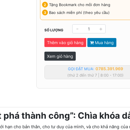
Tặng Bookmark cho mỗi đơn hàng
Bao sách miễn phí (theo yêu cầu)
-
+
SỐ LƯỢNG
Thêm vào giỏ hàng
Mua hàng
Xem giỏ hàng
0785.391.969
GỌI ĐẶT MUA:
(thứ 2 đến thứ 7 | 8:00 - 17:00)
t phá thành công”: Chìa khóa 
iới hạn cho bản thân, cho tư duy của mình, và cho khả năng củ