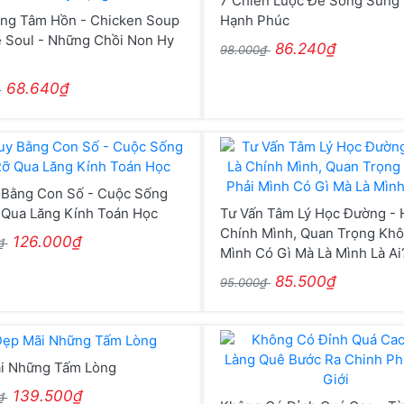
7 Chiến Lược Để Sống Sung 
ống Tâm Hồn - Chicken Soup
Hạnh Phúc
e Soul - Những Chồi Non Hy
86.240₫
98.000₫
68.640₫
₫
 Bằng Con Số - Cuộc Sống
 Qua Lăng Kính Toán Học
Tư Vấn Tâm Lý Học Đường - 
Chính Mình, Quan Trọng Khô
126.000₫
0₫
Mình Có Gì Mà Là Mình Là Ai
85.500₫
95.000₫
i Những Tấm Lòng
139.500₫
0₫