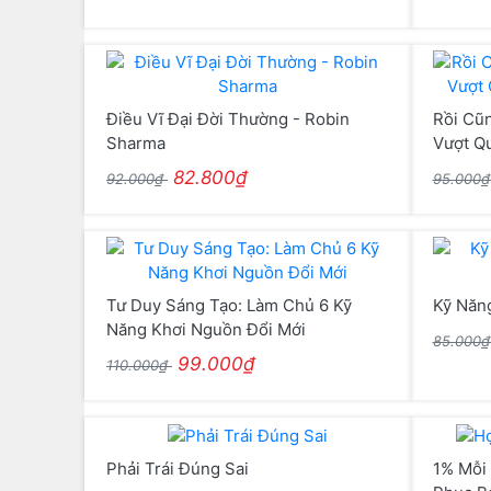
Điều Vĩ Đại Đời Thường - Robin
Rồi Cũn
Sharma
Vượt Q
82.800₫
92.000₫
95.000
Tư Duy Sáng Tạo: Làm Chủ 6 Kỹ
Kỹ Năn
Năng Khơi Nguồn Đổi Mới
85.000
99.000₫
110.000₫
Phải Trái Đúng Sai
1% Mỗi