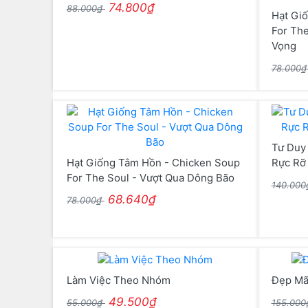
74.800₫
88.000₫
Hạt Gi
For Th
Vọng
78.000
Tư Duy
Hạt Giống Tâm Hồn - Chicken Soup
Rực Rỡ
For The Soul - Vượt Qua Dông Bão
140.00
68.640₫
78.000₫
Làm Việc Theo Nhóm
Đẹp Mã
49.500₫
55.000₫
155.00