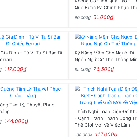
Không Có Đỉnh Quá Cao - Từ
Quê Bước Ra Chinh Phục Thế
81.000₫
90.000₫
 Gia Đình - Từ Vị Tu Sĩ Bán Đi
Kỹ Năng Mềm Cho Người Đi 
errari
Ngôn Ngữ Cơ Thể Thông Mi
117.000₫
76.500₫
0₫
85.000₫
ờng Tâm Lý, Thuyết Phục
hắng
Thích Nghi Toàn Diện Để Khá
- Cạnh Tranh Thành Công T
144.000₫
0₫
Thế Giới Mới Về Việc Làm
117.000₫
130.000₫