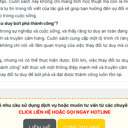
tạo. Cuốn sách này không chỉ mang tính học thuật mà còn là m
à tự tin trong lối viết của tác giả sẽ giúp bạn hướng đến sự đổi 
ào trong cuộc sống.
 tư duy bứt phá thành công”?
 trong sự nghiệp và cuộc sống, và thấy rằng tư duy an toàn đang
h và truyền cảm hứng. Cuốn sách cung cấp một lộ trình rõ ràng 
s không chỉ nói về tầm quan trọng của việc thay đổi tư duy mà 
 nhưng nó có thể thực hiện được. Đôi khi, việc thay đổi tư du
hành công” kết thúc với một thông điệp mạnh mẽ và truyền cảm h
ay đổi tư duy để bứt phá và đạt được thành công luôn tồn tại.
 nhu cầu sử dụng dịch vụ hoặc muốn tư vấn từ các chuyên
CLICK LIÊN HỆ HOẶC
GỌI NGAY HOTLINE