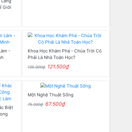
 Làng
 Giới
Làm -
Khoa Học Khám Phá - Chúa Trời Có
nh
Phải Là Nhà Toán Học?
121.500₫
135.000₫
Một Nghệ Thuật Sống
67.500₫
75.000₫
c Biệt
rong