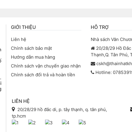
GIỚI THIỆU
HỖ TRỢ
Liên hệ
Nhà sách Văn Chươ
Chính sách bảo mật
20/28/29 Hồ Đắc D
n
Thạnh,Q. Tân Phú,
Hướng dẫn mua hàng
ố
cskh@thainhatk
Chính sách vận chuyển giao nhận
Hotline: 0785391
Chính sách đổi trả và hoàn tiền
.
i
g
LIÊN HỆ
20/28/29 hồ đắc di, p. tây thạnh, q. tân phú,
tp.hcm