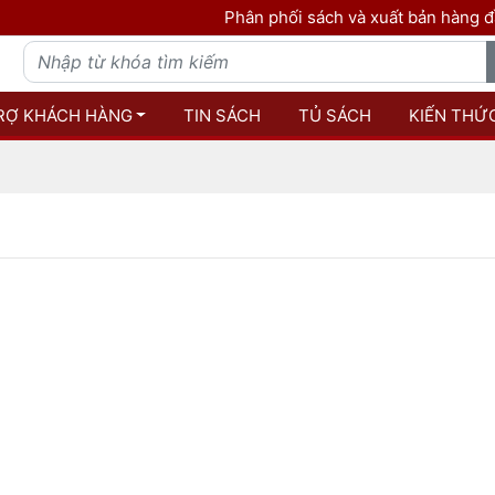
Phân phối sách và xuất bản hàng đầu 
RỢ KHÁCH HÀNG
TIN SÁCH
TỦ SÁCH
KIẾN THỨ