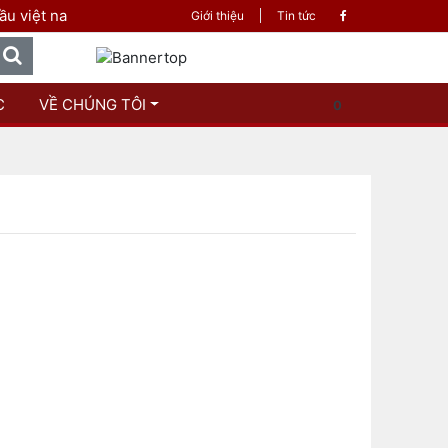
việt nam - Sách là tri thức
Giới thiệu
Tin tức
C
VỀ CHÚNG TÔI
0