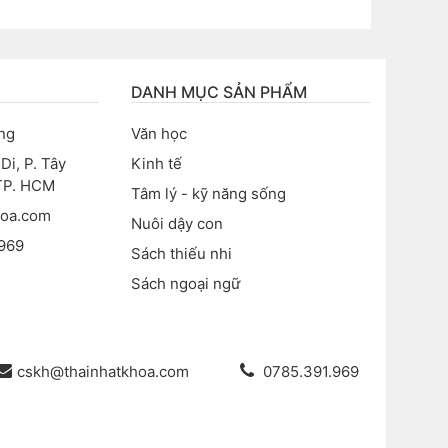
DANH MỤC SẢN PHẨM
ng
Văn học
i, P. Tây
Kinh tế
 TP. HCM
Tâm lý - kỹ năng sống
hoa.com
Nuôi dậy con
969
Sách thiếu nhi
Sách ngoại ngữ
cskh@thainhatkhoa.com
0785.391.969