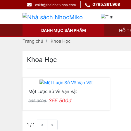
0785.391.969
cskh@thainhatkhoa.com
DANH MỤC SẢN PHẨM
HỖ T
Trang chủ
Khoa Học
Khoa Học
Một Lược Sử Về Vạn Vật
355.500₫
395.000₫
1 / 1
<
>