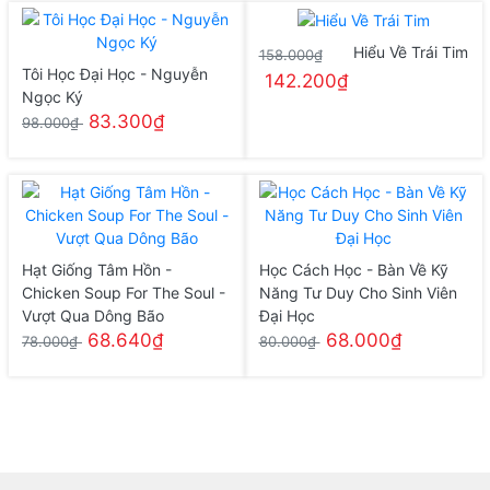
Hiểu Về Trái Tim
158.000₫
Tôi Học Đại Học - Nguyễn
142.200₫
Ngọc Ký
83.300₫
98.000₫
Hạt Giống Tâm Hồn -
Học Cách Học - Bàn Về Kỹ
Chicken Soup For The Soul -
Năng Tư Duy Cho Sinh Viên
Vượt Qua Dông Bão
Đại Học
68.640₫
68.000₫
78.000₫
80.000₫