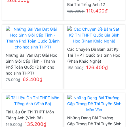
263.500₫
Bài Thi Tiếng Anh 12
110.400₫
138.000₫
Các Chuyên Đề Bám Sát Kỳ
Những Bài Văn Đạt Giải Học
Thi THPT Quốc Gia Sinh Học
Sinh Giỏi Cấp Tỉnh - Thành
(Phan Khắc Nghệ)
Phố Toàn Quốc (Dành cho
126.400₫
158.000₫
học sinh THPT)
62.400₫
78.000₫
Tài Liệu Ôn Thi THPT Môn
Tiếng Anh (Vĩnh Bá)
Những Dạng Bài Thường
135.200₫
Gặp Trong Đề Thi Tuyển Sinh
169.000₫