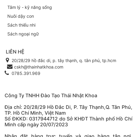
Tâm lý - kỹ năng sống
Nuôi dậy con
Sách thiếu nhi
Sách ngoại ngữ
LIÊN HỆ
20/28/29 hồ đắc di, p. tây thạnh, q. tân phú, tp.hcm
cskh@thainhatkhoa.com
0785.391.969
Công Ty TNHH Đào Tạo Thái Nhật Khoa
Địa chỉ: 20/28/29 Hồ Đắc Di, P. Tây Thạnh,Q. Tân Phú,
TP. Hồ Chí Minh, Việt Nam
Số ĐKKD: 0317944712 do Sở KHĐT Thành phố Hồ Chí
Minh cấp ngày 20/07/2023
Nhận đặt hàng trực tuyến và giao hàng tận nơi.