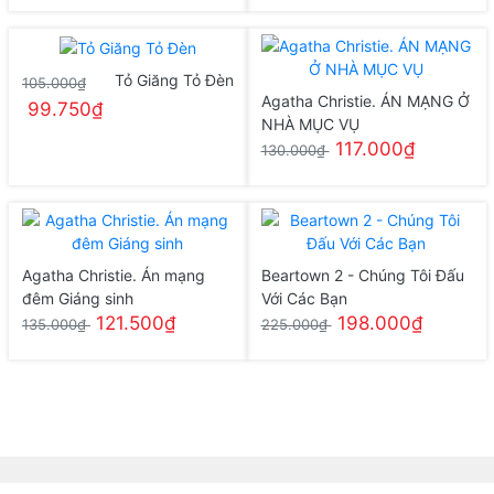
Tỏ Giăng Tỏ Đèn
105.000₫
Agatha Christie. ÁN MẠNG Ở
99.750₫
NHÀ MỤC VỤ
117.000₫
130.000₫
Agatha Christie. Án mạng
Beartown 2 - Chúng Tôi Đấu
đêm Giáng sinh
Với Các Bạn
121.500₫
198.000₫
135.000₫
225.000₫