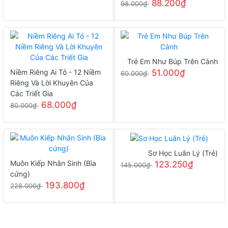
88.200₫
98.000₫
Trẻ Em Như Búp Trên Cành
Niềm Riêng Ai Tỏ - 12 Niềm
51.000₫
60.000₫
Riêng Và Lời Khuyên Của
Các Triết Gia
68.000₫
80.000₫
Sơ Học Luân Lý (Trẻ)
Muôn Kiếp Nhân Sinh (Bìa
123.250₫
145.000₫
cứng)
193.800₫
228.000₫