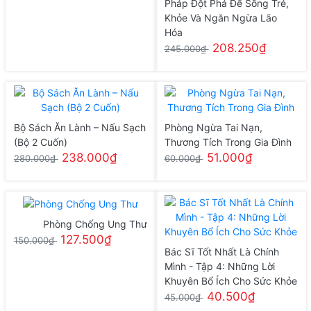
Pháp Đột Phá Để Sống Trẻ,
Khỏe Và Ngăn Ngừa Lão
Hóa
208.250₫
245.000₫
Bộ Sách Ăn Lành – Nấu Sạch
Phòng Ngừa Tai Nạn,
(Bộ 2 Cuốn)
Thương Tích Trong Gia Đình
238.000₫
51.000₫
280.000₫
60.000₫
Phòng Chống Ung Thư
127.500₫
150.000₫
Bác Sĩ Tốt Nhất Là Chính
Mình - Tập 4: Những Lời
Khuyên Bổ Ích Cho Sức Khỏe
40.500₫
45.000₫