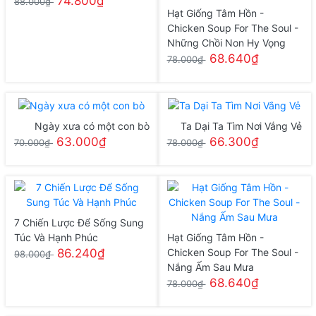
74.800₫
88.000₫
Hạt Giống Tâm Hồn -
Chicken Soup For The Soul -
Những Chồi Non Hy Vọng
68.640₫
78.000₫
Ngày xưa có một con bò
Ta Dại Ta Tìm Nơi Vắng Vẻ
63.000₫
66.300₫
70.000₫
78.000₫
7 Chiến Lược Để Sống Sung
Túc Và Hạnh Phúc
Hạt Giống Tâm Hồn -
86.240₫
Chicken Soup For The Soul -
98.000₫
Nắng Ấm Sau Mưa
68.640₫
78.000₫