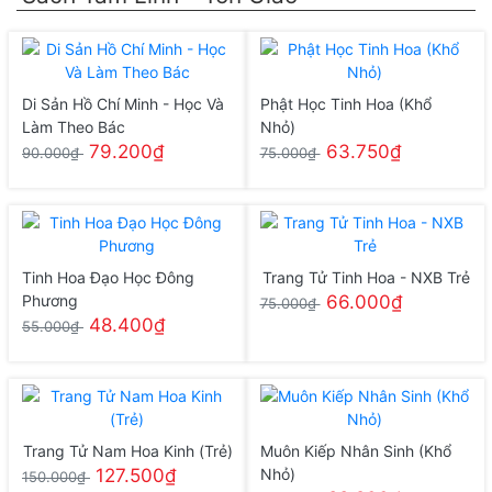
Di Sản Hồ Chí Minh - Học Và
Phật Học Tinh Hoa (Khổ
Làm Theo Bác
Nhỏ)
79.200₫
63.750₫
90.000₫
75.000₫
Tinh Hoa Đạo Học Đông
Trang Tử Tinh Hoa - NXB Trẻ
Phương
66.000₫
75.000₫
48.400₫
55.000₫
Trang Tử Nam Hoa Kinh (Trẻ)
Muôn Kiếp Nhân Sinh (Khổ
127.500₫
Nhỏ)
150.000₫