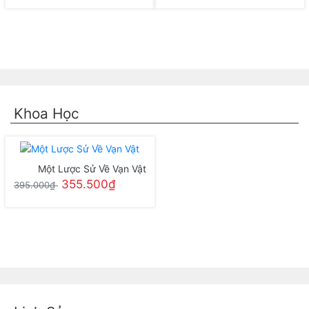
Khoa Học
Một Lược Sử Về Vạn Vật
355.500₫
395.000₫