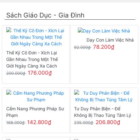
Sách Giáo Dục - Gia Đình
Dạy Con Làm Việc Nhà
78.200₫
92.000₫
Thế Kỷ Cô Đơn - Xích Lại
Gần Nhau Trong Một Thế
Giới Ngày Càng Xa Cách
176.000₫
200.000₫
Cẩm Nang Phương Pháp Sư
Tư Duy Phản Biện - Để
Phạm
Không Bị Thao Túng Tâm Lý
142.800₫
206.800₫
168.000₫
235.000₫