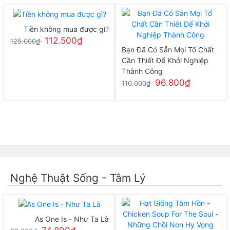
Tiền không mua được gì?
112.500₫
125.000₫
Bạn Đã Có Sẵn Mọi Tố Chất
Cần Thiết Để Khởi Nghiệp
Thành Công
96.800₫
110.000₫
Nghệ Thuật Sống - Tâm Lý
As One Is - Như Ta Là