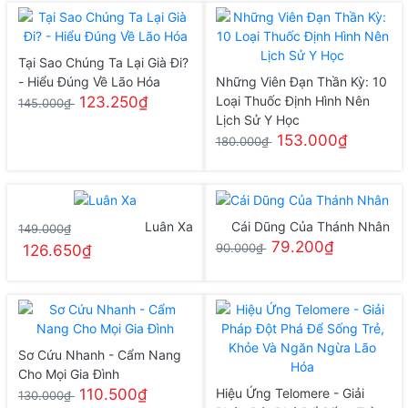
Tại Sao Chúng Ta Lại Già Đi?
- Hiểu Đúng Về Lão Hóa
Những Viên Đạn Thần Kỳ: 10
123.250₫
Loại Thuốc Định Hình Nên
145.000₫
Lịch Sử Y Học
153.000₫
180.000₫
Luân Xa
Cái Dũng Của Thánh Nhân
149.000₫
79.200₫
90.000₫
126.650₫
Sơ Cứu Nhanh - Cẩm Nang
Cho Mọi Gia Đình
110.500₫
Hiệu Ứng Telomere - Giải
130.000₫