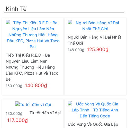
Kinh Tế
Người Bán Hàng Vĩ Đại Nhất
Thế Giới
125.800₫
148.000₫
Tiếp Thị Kiểu R.E.D - Ba
Nguyên Liệu Làm Nên
Những Thương Hiệu Hàng
Đầu KFC, Pizza Hut Và Taco
Bell
140.800₫
160.000₫
Từ tốt đến vĩ đại
130.000₫
117.000₫
Ước Vọng Về Quốc Gia Lập