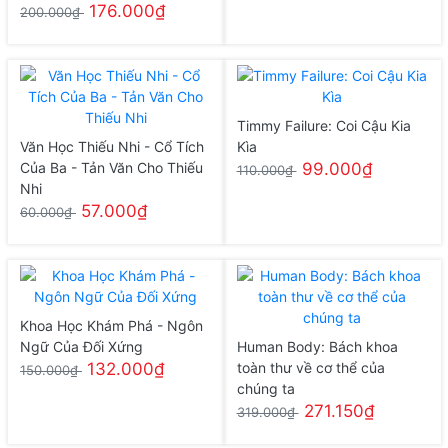
176.000₫
200.000₫
Timmy Failure: Coi Cậu Kia
Văn Học Thiếu Nhi - Cổ Tích
Kìa
Của Ba - Tản Văn Cho Thiếu
99.000₫
110.000₫
Nhi
57.000₫
60.000₫
Khoa Học Khám Phá - Ngôn
Ngữ Của Đối Xứng
Human Body: Bách khoa
132.000₫
toàn thư về cơ thể của
150.000₫
chúng ta
271.150₫
319.000₫