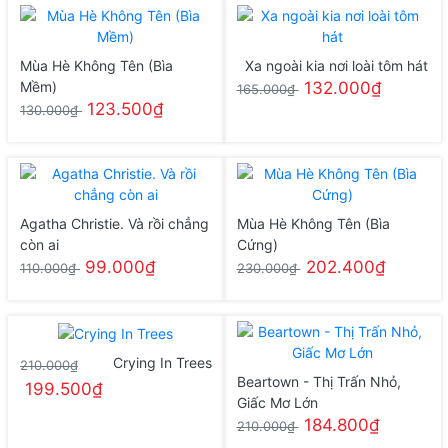
Mùa Hè Không Tên (Bìa
Xa ngoài kia nơi loài tôm hát
Mềm)
132.000₫
165.000₫
123.500₫
130.000₫
Agatha Christie. Và rồi chẳng
Mùa Hè Không Tên (Bìa
còn ai
Cứng)
99.000₫
202.400₫
110.000₫
230.000₫
Crying In Trees
210.000₫
Beartown - Thị Trấn Nhỏ,
199.500₫
Giấc Mơ Lớn
184.800₫
210.000₫