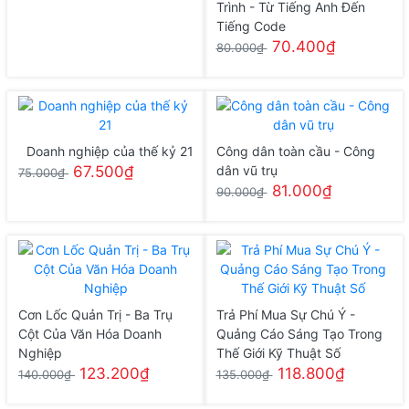
Trình - Từ Tiếng Anh Đến
Tiếng Code
70.400₫
80.000₫
Doanh nghiệp của thế kỷ 21
Công dân toàn cầu - Công
67.500₫
dân vũ trụ
75.000₫
81.000₫
90.000₫
Cơn Lốc Quản Trị - Ba Trụ
Trả Phí Mua Sự Chú Ý -
Cột Của Văn Hóa Doanh
Quảng Cáo Sáng Tạo Trong
Nghiệp
Thế Giới Kỹ Thuật Số
123.200₫
118.800₫
140.000₫
135.000₫