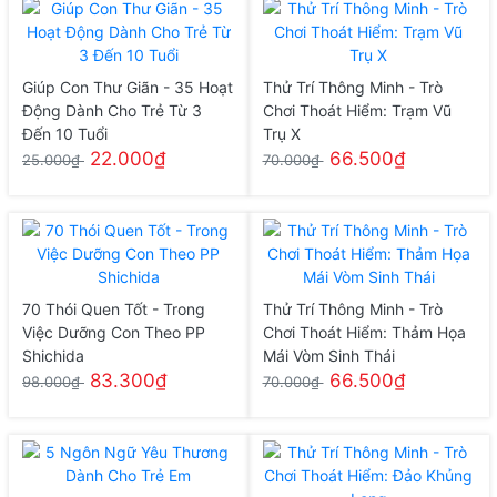
Giúp Con Thư Giãn - 35 Hoạt
Thử Trí Thông Minh - Trò
Động Dành Cho Trẻ Từ 3
Chơi Thoát Hiểm: Trạm Vũ
Đến 10 Tuổi
Trụ X
22.000₫
66.500₫
25.000₫
70.000₫
70 Thói Quen Tốt - Trong
Thử Trí Thông Minh - Trò
Việc Dưỡng Con Theo PP
Chơi Thoát Hiểm: Thảm Họa
Shichida
Mái Vòm Sinh Thái
83.300₫
66.500₫
98.000₫
70.000₫