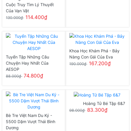
Cuộc Truy Tìm Lý Thuyết
Của Vạn Vật
114.400₫
130.000₫
Khoa Học Khám Phá - Bảy
Tuyển Tập Những Câu
Nàng Con Gái Của Eva
Chuyện Hay Nhất Của
167.200₫
190.000₫
AESOP
74.800₫
88.000₫
Hoàng Tử Bé Tập 6&7
83.300₫
98.000₫
Bè Tre Việt Nam Du Ký -
5500 Dặm Vượt Thái Bình
Dương