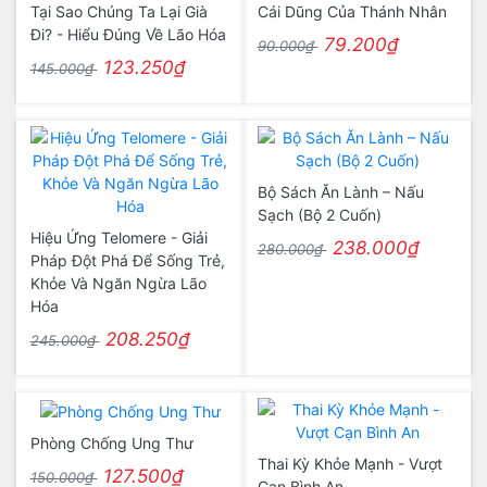
Tại Sao Chúng Ta Lại Già
Cái Dũng Của Thánh Nhân
Đi? - Hiểu Đúng Về Lão Hóa
79.200₫
90.000₫
123.250₫
145.000₫
Bộ Sách Ăn Lành – Nấu
Sạch (Bộ 2 Cuốn)
Hiệu Ứng Telomere - Giải
238.000₫
280.000₫
Pháp Đột Phá Để Sống Trẻ,
Khỏe Và Ngăn Ngừa Lão
Hóa
208.250₫
245.000₫
Phòng Chống Ung Thư
Thai Kỳ Khỏe Mạnh - Vượt
127.500₫
150.000₫
Cạn Bình An