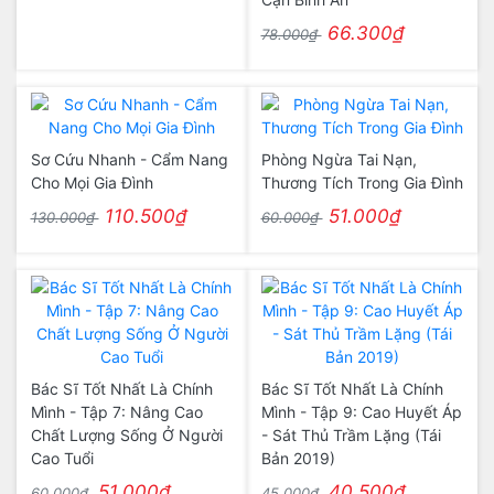
66.300₫
78.000₫
Sơ Cứu Nhanh - Cẩm Nang
Phòng Ngừa Tai Nạn,
Cho Mọi Gia Đình
Thương Tích Trong Gia Đình
110.500₫
51.000₫
130.000₫
60.000₫
Bác Sĩ Tốt Nhất Là Chính
Bác Sĩ Tốt Nhất Là Chính
Mình - Tập 7: Nâng Cao
Mình - Tập 9: Cao Huyết Áp
Chất Lượng Sống Ở Người
- Sát Thủ Trầm Lặng (Tái
Cao Tuổi
Bản 2019)
51.000₫
40.500₫
60.000₫
45.000₫