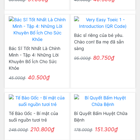
Bác sĩ riêng của bé yêu.
Chào con! Ba mẹ đã sẵn
Bác Sĩ Tốt Nhất Là Chính
sàng
Mình - Tập 4: Những Lời
80.750₫
95.000₫
Khuyên Bổ Ích Cho Sức
Khỏe
40.500₫
45.000₫
Tế Bào Gốc - Bí mật của
Bí Quyết Bấm Huyệt Chữa
suối nguồn tươi trẻ
Bệnh
210.800₫
151.300₫
248.000₫
178.000₫