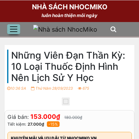
NHÀ SÁCH NHOCMIKO
luôn hoàn thiện mỗi ngày
Những Viên Đạn Thần Kỳ:
10 Loại Thuốc Định Hình
Nên Lịch Sử Y Học
10:36 SA
Thứ Năm 28/09/2023
675
153.000₫
Giá bán:
180.000₫
Tiết kiệm:
27.000₫
-15%
KHUYỄN MÃI VÀ ƯU ĐÃI TỪ NHOCMIKO.VN