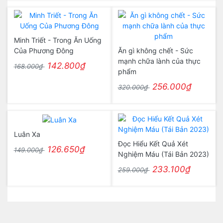
Minh Triết - Trong Ăn Uống
Của Phương Đông
Ăn gì không chết - Sức
mạnh chữa lành của thực
142.800₫
168.000₫
phẩm
256.000₫
320.000₫
Luân Xa
Đọc Hiểu Kết Quả Xét
126.650₫
149.000₫
Nghiệm Máu (Tái Bản 2023)
233.100₫
259.000₫