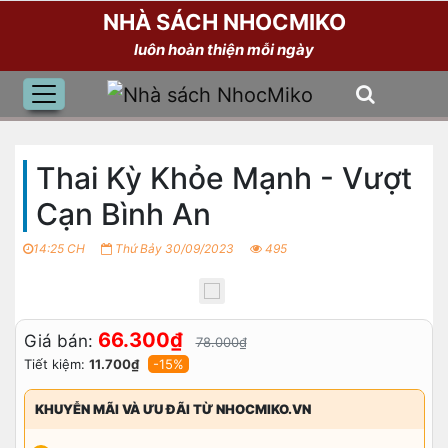
NHÀ SÁCH NHOCMIKO
luôn hoàn thiện mỗi ngày
Thai Kỳ Khỏe Mạnh - Vượt
Cạn Bình An
14:25 CH
Thứ Bảy 30/09/2023
495
66.300₫
Giá bán:
78.000₫
Tiết kiệm:
11.700₫
-15%
KHUYỄN MÃI VÀ ƯU ĐÃI TỪ NHOCMIKO.VN