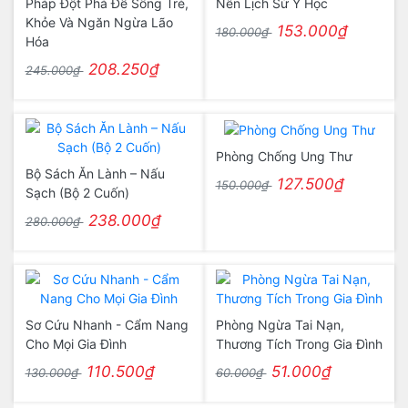
Pháp Đột Phá Để Sống Trẻ,
Nên Lịch Sử Y Học
Khỏe Và Ngăn Ngừa Lão
153.000₫
180.000₫
Hóa
208.250₫
245.000₫
Phòng Chống Ung Thư
Bộ Sách Ăn Lành – Nấu
127.500₫
150.000₫
Sạch (Bộ 2 Cuốn)
238.000₫
280.000₫
Sơ Cứu Nhanh - Cẩm Nang
Phòng Ngừa Tai Nạn,
Cho Mọi Gia Đình
Thương Tích Trong Gia Đình
110.500₫
51.000₫
130.000₫
60.000₫