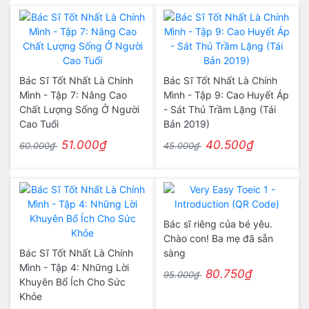
Bác Sĩ Tốt Nhất Là Chính
Bác Sĩ Tốt Nhất Là Chính
Mình - Tập 7: Nâng Cao
Mình - Tập 9: Cao Huyết Áp
Chất Lượng Sống Ở Người
- Sát Thủ Trầm Lặng (Tái
Cao Tuổi
Bản 2019)
51.000₫
40.500₫
60.000₫
45.000₫
Bác sĩ riêng của bé yêu.
Chào con! Ba mẹ đã sẵn
Bác Sĩ Tốt Nhất Là Chính
sàng
Mình - Tập 4: Những Lời
80.750₫
95.000₫
Khuyên Bổ Ích Cho Sức
Khỏe