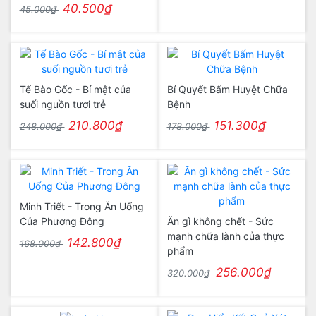
40.500₫
45.000₫
Tế Bào Gốc - Bí mật của
Bí Quyết Bấm Huyệt Chữa
suối nguồn tươi trẻ
Bệnh
210.800₫
151.300₫
248.000₫
178.000₫
Minh Triết - Trong Ăn Uống
Của Phương Đông
Ăn gì không chết - Sức
mạnh chữa lành của thực
142.800₫
168.000₫
phẩm
256.000₫
320.000₫