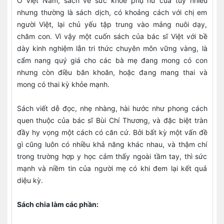
Ở Việt Nam, sách về sức khỏe phụ nữ của tuy nhiều
nhưng thường là sách dịch, có khoảng cách với chị em
người Việt, lại chủ yếu tập trung vào mảng nuôi dạy,
chăm con. Vì vậy một cuốn sách của bác sĩ Việt với bề
dày kinh nghiệm lẫn tri thức chuyên môn vững vàng, là
cẩm nang quý giá cho các bà mẹ đang mong có con
nhưng còn điều băn khoăn, hoặc đang mang thai và
mong có thai kỳ khỏe mạnh.
Sách viết dễ đọc, nhẹ nhàng, hài hước như phong cách
quen thuộc của bác sĩ Bùi Chí Thương, và đặc biệt tràn
đầy hy vọng một cách có căn cứ. Bởi bất kỳ một vấn đề
gì cũng luôn có nhiều khả năng khác nhau, và thậm chí
trong trường hợp y học cảm thấy ngoài tầm tay, thì sức
mạnh và niềm tin của người mẹ có khi đem lại kết quả
diệu kỳ.
Sách chia làm các phần: