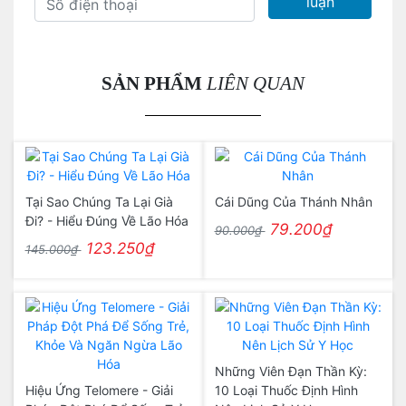
luận
SẢN PHẨM
LIÊN QUAN
Tại Sao Chúng Ta Lại Già
Cái Dũng Của Thánh Nhân
Đi? - Hiểu Đúng Về Lão Hóa
79.200₫
90.000₫
123.250₫
145.000₫
Những Viên Đạn Thần Kỳ:
Hiệu Ứng Telomere - Giải
10 Loại Thuốc Định Hình