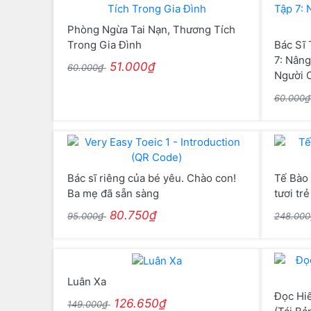
Phòng Ngừa Tai Nạn, Thương Tích
Trong Gia Đình
Bác Sĩ 
7: Nân
51.000₫
60.000₫
Người 
60.000
Bác sĩ riêng của bé yêu. Chào con!
Tế Bào 
Ba mẹ đã sẵn sàng
tươi trẻ
80.750₫
95.000₫
248.00
Luân Xa
Đọc Hi
126.650₫
149.000₫