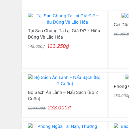
Cái Dũ
Tại Sao Chúng Ta Lại Già Đi? - Hiểu
90.000
Đúng Về Lão Hóa
123.250₫
145.000₫
Phòng 
Bộ Sách Ăn Lành – Nấu Sạch (Bộ 2
150.00
Cuốn)
238.000₫
280.000₫