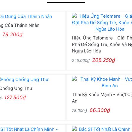
ng Của Thánh Nhân
79.200₫
₫
Hiệu Ứng Telomere - Giải P
Phá Để Sống Trẻ, Khỏe Và N
Ngừa Lão Hóa
208.250₫
245.000₫
Chống Ung Thư
Thai Kỳ Khỏe Mạnh - Vượt C
127.500₫
0₫
An
66.300₫
78.000₫