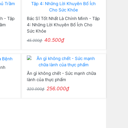
h - Tập
Bác Sĩ Tốt Nhất Là Chính Mình - Tập
rầm
4: Những Lời Khuyên Bổ Ích Cho
Sức Khỏe
40.500₫
45.000₫
ệnh
Ăn gì không chết - Sức mạnh chữa
lành của thực phẩm
256.000₫
320.000₫