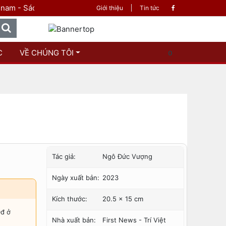
h là tri thức
Giới thiệu
Tin tức
C
VỀ CHÚNG TÔI
0
Tác giả:
Ngô Đức Vượng
Ngày xuất bản:
2023
Kích thước:
20.5 x 15 cm
0đ ở
Nhà xuất bản:
First News - Trí Việt