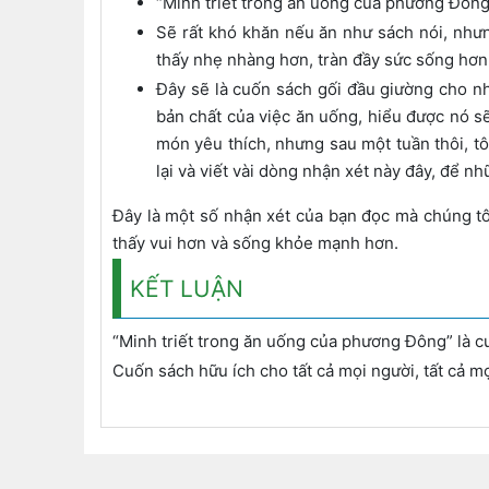
“Minh triết trong ăn uống của phương Đông
Sẽ rất khó khăn nếu ăn như sách nói, như
thấy nhẹ nhàng hơn, tràn đầy sức sống hơn
Đây sẽ là cuốn sách gối đầu giường cho nh
bản chất của việc ăn uống, hiểu được nó s
món yêu thích, nhưng sau một tuần thôi, tôi
lại và viết vài dòng nhận xét này đây, để n
Đây là một số nhận xét của bạn đọc mà chúng tôi
thấy vui hơn và sống khỏe mạnh hơn.
KẾT LUẬN
“Minh triết trong ăn uống của phương Đông” là c
Cuốn sách hữu ích cho tất cả mọi người, tất cả m