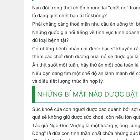
Nạn đói trong thời chiến nhưng lại “chết no” tro
là đang giết chết bạn từ từ không?
Phải chăng càng thoả mãn nhu cầu ăn uống thì bệ
Những quốc gia nổi tiếng về lĩnh vực kinh doanh 
đủ loại bệnh tật?
Có những bệnh nhân chỉ được bác sĩ khuyên rằn
thêm các chất dinh dưỡng nữa, nó sẽ được gọi là
Ăn thịt suốt một tuần, hãy thử ăn một bữa toàn là
Nếu bạn đang tìm một chế độ ăn lành mạnh để có 
và điều tiết lượng thức ăn hợp lý.
NHỮNG BÍ MẬT NÀO ĐƯỢC BẬT
Sức khoẻ của con người được bao quanh bởi sợi d
quá sẽ không giữ được sức khoẻ, còn nếu lớn quá
Tác giả Ngô Đức Vượng là một lương y, ông cũn
Đông” là đứa con tinh thần chất chứa những đúc