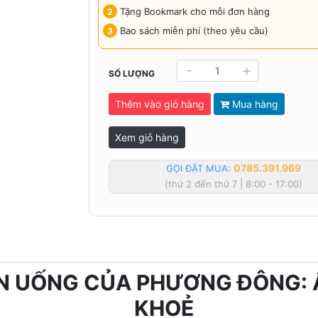
Tặng Bookmark cho mỗi đơn hàng
Bao sách miễn phí (theo yêu cầu)
-
+
SỐ LƯỢNG
Thêm vào giỏ hàng
Mua hàng
Xem giỏ hàng
0785.391.969
GỌI ĐẶT MUA:
(thứ 2 đến thứ 7 | 8:00 - 17:00)
ĂN UỐNG CỦA PHƯƠNG ĐÔNG: 
KHOẺ