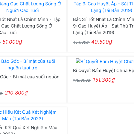
Tốt Nhất Là Chính Mình - Tập
Bác Sĩ Tốt Nhất Là Chính Mìn
g Cao Chất Lượng Sống Ở
9: Cao Huyết Áp - Sát Thủ T
Cao Tuổi
Lặng (Tái Bản 2019)
51.000₫
40.500₫
₫
45.000₫
Bí Quyết Bấm Huyệt Chữa B
Gốc - Bí mật của suối nguồn
151.300₫
178.000₫
210.800₫
0₫
ểu Kết Quả Xét Nghiệm Máu