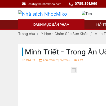
0785.391.969
cskh@thainhatkhoa.com
DANH MỤC SẢN PHẨM
HỖ T
Trang chủ
Y Học - Chăm Sóc Sức Khỏe
Minh T
Minh Triết - Trong Ăn
11:14 SA
Thứ Năm 16/11/2023
419