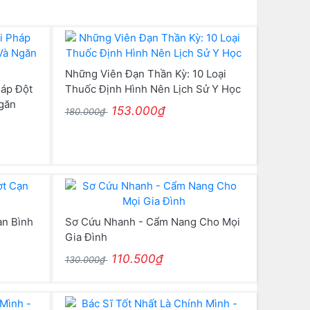
Những Viên Đạn Thần Kỳ: 10 Loại
háp Đột
Thuốc Định Hình Nên Lịch Sử Y Học
găn
153.000₫
180.000₫
ạn Bình
Sơ Cứu Nhanh - Cẩm Nang Cho Mọi
Gia Đình
110.500₫
130.000₫