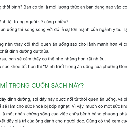
ng thời bình? Bạn có tin là mỗi lượng thức ăn bạn đang nạp vào c
nh tật trong người sẽ càng nhiều?
ăn uống thì song song với đó là sự lớn mạnh của ngành y tế. Tạ
g nên thay đổi thói quen ăn uống sao cho lành mạnh hơn vì 
 chất dinh dưỡng dư thừa.
 rau, bạn sẽ cảm thấy cơ thể nhẹ nhàng hơn rất nhiều.
sức khoẻ tốt hơn thì “Minh triết trong ăn uống của phương Đôn
 MÍ TRONG CUỐN SÁCH NÀY?
ây dinh dưỡng, sợi dây này được nối từ thói quen ăn uống, và p
 sẽ làm cho sức khoẻ bị bóp nghẹt. Vì vậy, muốn có một sức khỏ
g là một nhân chứng sống của việc chữa bệnh bằng phương pháp
 kết đầy giá trị của ông dành cho người đọc. Cũng có thể xem c