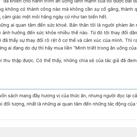
” đã khiến cho hành trình ăn uống lành mạnh của tôi được bắt 
ng không có thành công nào mà không cần sự cố gắng, thành qu
, cảm giác mệt mỏi hằng ngày cứ như tan biến hết.
ững ai quan tâm đến sức khoẻ. Bản thân tôi là người phàm ăn 
ẽ ảnh hưởng đến sức khỏe nhiều thế nào. Từ đó tôi thay đổi dần
 đã thấy sự thay đổi rõ rệt ở cơ thể và cảm xúc của mình. Thì r
hững ai đang do dự thì hãy mua liền “Minh triết trong ăn uống c
 thu thập được. Có thể thấy, những chia sẻ của tác giả đã đem 
uốn sách mang đầy hương vị của thức ăn, nhưng người đọc lại c
ọi đối tượng, nhất là những ai quan tâm đến những tác động của 