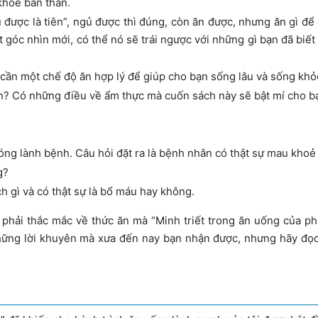
khỏe bản thân.
 được là tiên”, ngủ được thì đúng, còn ăn được, nhưng ăn gì để
óc nhìn mới, có thể nó sẽ trái ngược với những gì bạn đã biết
cần một chế độ ăn hợp lý để giúp cho bạn sống lâu và sống khỏ
h? Có những điều về ẩm thực mà cuốn sách này sẽ bật mí cho bạ
g lành bệnh. Câu hỏi đặt ra là bệnh nhân có thật sự mau khoẻ 
g?
ch gì và có thật sự là bổ máu hay không.
 phải thắc mắc về thức ăn mà “Minh triết trong ăn uống của ph
i những lời khuyên mà xưa đến nay bạn nhận được, nhưng hãy đ