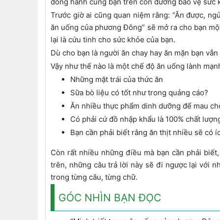
đồng hành cùng bạn trên con đường bảo vệ sức 
Trước giờ ai cũng quan niệm rằng: “Ăn được, ngủ
ăn uống của phương Đông” sẽ mở ra cho bạn một g
lại là cứu tinh cho sức khỏe của bạn.
Dù cho bạn là người ăn chay hay ăn mặn bạn vẫn 
Vậy như thế nào là một chế độ ăn uống lành mạn
Những mặt trái của thức ăn
Sữa bò liệu có tốt như trong quảng cáo?
Ăn nhiều thực phẩm dinh dưỡng để mau chón
Có phải cứ đồ nhập khẩu là 100% chất lượn
Bạn cần phải biết rằng ăn thịt nhiều sẽ có í
Còn rất nhiều những điều mà bạn cần phải biết,
trên, những câu trả lời này sẽ đi ngược lại vớ
trong từng câu, từng chữ.
GÓC NHÌN BẠN ĐỌC