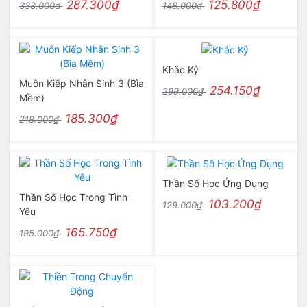
287.300₫
125.800₫
338.000₫
148.000₫
Khắc Kỷ
Muôn Kiếp Nhân Sinh 3 (Bìa
254.150₫
299.000₫
Mềm)
185.300₫
218.000₫
Thần Số Học Ứng Dụng
Thần Số Học Trong Tình
103.200₫
129.000₫
Yêu
165.750₫
195.000₫