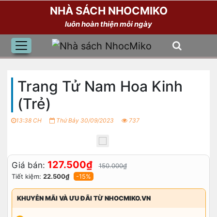
NHÀ SÁCH NHOCMIKO
luôn hoàn thiện mỗi ngày
Trang Tử Nam Hoa Kinh
(Trẻ)
13:38 CH
Thứ Bảy 30/09/2023
737
127.500₫
Giá bán:
150.000₫
Tiết kiệm:
22.500₫
-15%
KHUYỄN MÃI VÀ ƯU ĐÃI TỪ NHOCMIKO.VN