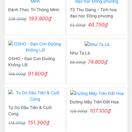
Đánh Thức Trí Thông Minh
TS Thu Giang - Tinh hoa
đạo học Đông phương
193.800₫
228.000₫
46.750₫
55.000₫
Như Ta Là
OSHO - Đạo Con Đường
74.800₫
88.000₫
Không Lối
91.800₫
108.000₫
Đường Mây Trên Đất Hoa
Tự Do Đầu Tiên & Cuối
107.100₫
126.000₫
Cùng
151.300₫
178.000₫