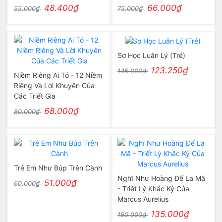
48.400₫
66.000₫
55.000₫
75.000₫
Sơ Học Luân Lý (Trẻ)
123.250₫
145.000₫
Niềm Riêng Ai Tỏ - 12 Niềm
Riêng Và Lời Khuyên Của
Các Triết Gia
68.000₫
80.000₫
Trẻ Em Như Búp Trên Cành
Nghĩ Như Hoàng Đế La Mã
51.000₫
60.000₫
- Triết Lý Khắc Kỷ Của
Marcus Aurelius
135.000₫
150.000₫