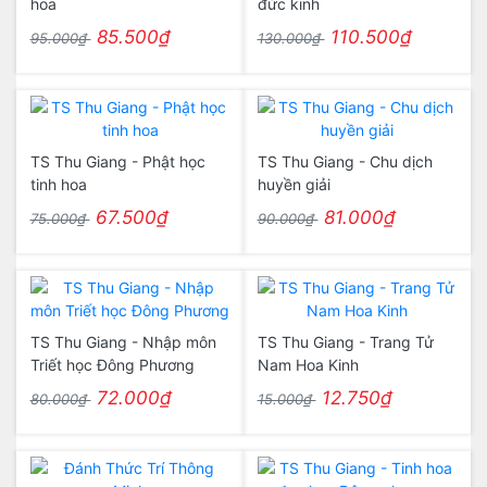
hoa
đức kinh
85.500₫
110.500₫
95.000₫
130.000₫
TS Thu Giang - Phật học
TS Thu Giang - Chu dịch
tinh hoa
huyền giải
67.500₫
81.000₫
75.000₫
90.000₫
TS Thu Giang - Nhập môn
TS Thu Giang - Trang Tử
Triết học Đông Phương
Nam Hoa Kinh
72.000₫
12.750₫
80.000₫
15.000₫