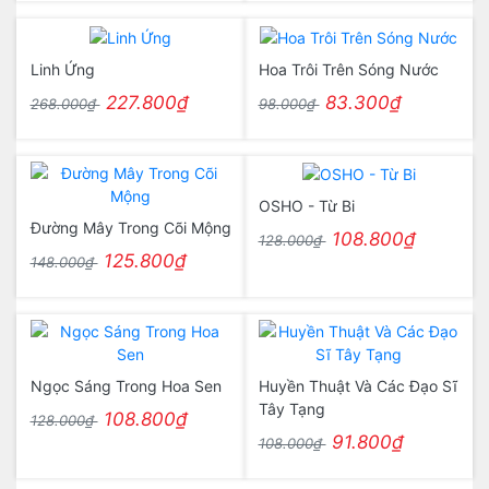
Linh Ứng
Hoa Trôi Trên Sóng Nước
227.800₫
83.300₫
268.000₫
98.000₫
OSHO - Từ Bi
Đường Mây Trong Cõi Mộng
108.800₫
128.000₫
125.800₫
148.000₫
Ngọc Sáng Trong Hoa Sen
Huyền Thuật Và Các Đạo Sĩ
Tây Tạng
108.800₫
128.000₫
91.800₫
108.000₫