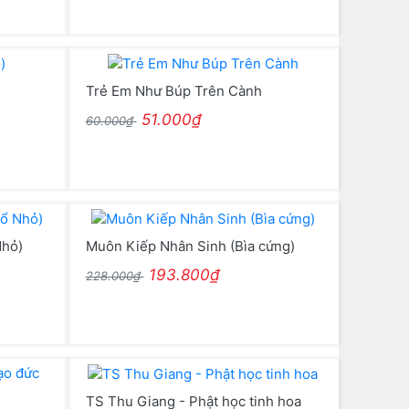
Trẻ Em Như Búp Trên Cành
51.000₫
60.000₫
Nhỏ)
Muôn Kiếp Nhân Sinh (Bìa cứng)
193.800₫
228.000₫
TS Thu Giang - Phật học tinh hoa