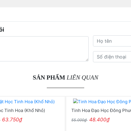
ỏi
SẢN PHẨM
LIÊN QUAN
ọc Tinh Hoa (Khổ Nhỏ)
Tinh Hoa Đạo Học Đông Ph
63.750₫
48.400₫
₫
55.000₫