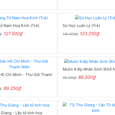
ử Nam Hoa Kinh (Trẻ)
Sơ Học Luân Lý (Trẻ)
127.500₫
123.250₫
0₫
145.000₫
Muôn Kiếp Nhân Sinh (Khổ 
Hồ Chí Minh - Thư Gửi Thanh
88.200₫
98.000₫
89.250₫
0₫
Giang - Lão tử tinh hoa