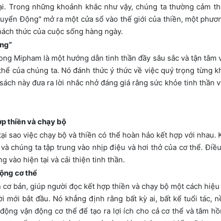
ại. Trong những khoảnh khắc như vậy, chúng ta thường cảm th
uyển Động" mở ra một cửa sổ vào thế giới của thiền, một phư
thách thức của cuộc sống hàng ngày.
ộng”
g Mipham là một hướng dẫn tinh thần đầy sâu sắc và tận tâm v
ơ thể của chúng ta. Nó đánh thức ý thức về việc quý trọng từng
ách này đưa ra lời nhắc nhở đáng giá rằng sức khỏe tinh thần v
ợp thiền và chạy bộ
ại sao việc chạy bộ và thiền có thể hoàn hảo kết hợp với nhau. 
 và chúng ta tập trung vào nhịp điệu và hơi thở của cơ thể. Điều
g vào hiện tại và cải thiện tinh thần.
động cơ thể
n cơ bản, giúp người đọc kết hợp thiền và chạy bộ một cách hi
mới bắt đầu. Nó khẳng định rằng bất kỳ ai, bất kể tuổi tác, n
động vận động cơ thể để tạo ra lợi ích cho cả cơ thể và tâm hồn