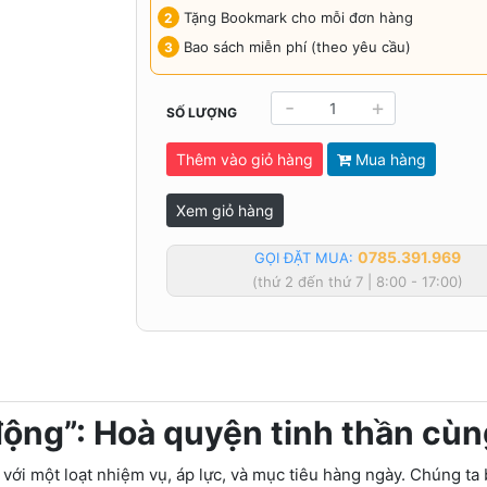
Tặng Bookmark cho mỗi đơn hàng
Bao sách miễn phí (theo yêu cầu)
-
+
SỐ LƯỢNG
Thêm vào giỏ hàng
Mua hàng
Xem giỏ hàng
0785.391.969
GỌI ĐẶT MUA:
(thứ 2 đến thứ 7 | 8:00 - 17:00)
ộng”: Hoà quyện tinh thần cùn
 với một loạt nhiệm vụ, áp lực, và mục tiêu hàng ngày. Chúng ta 