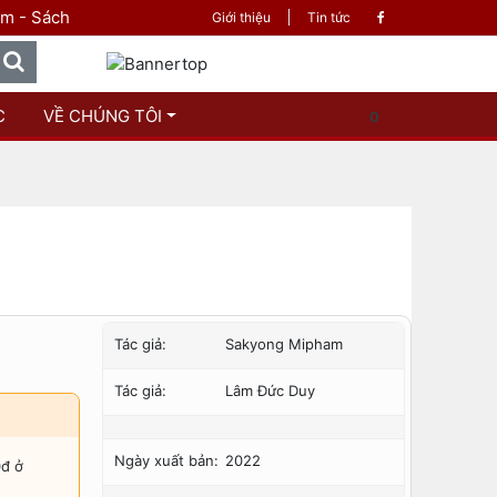
à tri thức
Giới thiệu
Tin tức
C
VỀ CHÚNG TÔI
0
Tác giả:
Sakyong Mipham
Tác giả:
Lâm Đức Duy
Ngày xuất bản:
2022
0đ ở