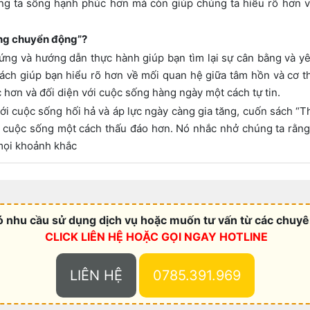
g ta sống hạnh phúc hơn mà còn giúp chúng ta hiểu rõ hơn v
ong chuyển động”?
ng và hướng dẫn thực hành giúp bạn tìm lại sự cân bằng và yê
sách giúp bạn hiểu rõ hơn về mối quan hệ giữa tâm hồn và cơ th
 hơn và đối diện với cuộc sống hàng ngày một cách tự tin.
với cuộc sống hối hả và áp lực ngày càng gia tăng, cuốn sách “
ới cuộc sống một cách thấu đáo hơn. Nó nhắc nhở chúng ta rằng 
mọi khoảnh khắc
 nhu cầu sử dụng dịch vụ hoặc muốn tư vấn từ các chuyên
CLICK LIÊN HỆ HOẶC
GỌI NGAY HOTLINE
LIÊN HỆ
0785.391.969