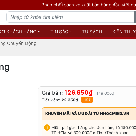
Phân phối sách và xuất bản hàng đầu việt nam - Sách l
RỢ KHÁCH HÀNG
TIN SÁCH
TỦ SÁCH
KIẾN THỨ
ong Chuyển Động
ộng
126.650₫
Giá bán:
149.000₫
Tiết kiệm:
22.350₫
-15%
KHUYỄN MÃI VÀ ƯU ĐÃI TỪ NHOCMIKO.VN
Miễn phí giao hàng cho đơn hàng từ 150.00
TP.HCM và 300.000đ ở Tỉnh/Thành khác