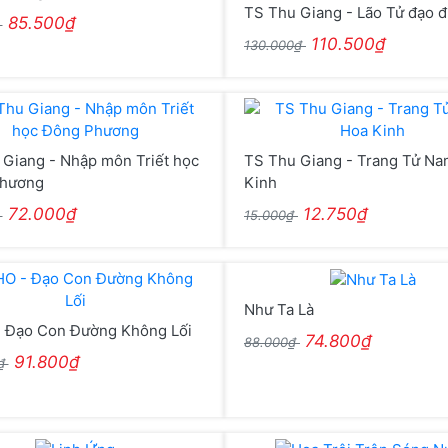
TS Thu Giang - Lão Tử đạo đ
85.500₫
₫
110.500₫
130.000₫
Giang - Nhập môn Triết học
TS Thu Giang - Trang Tử N
hương
Kinh
72.000₫
12.750₫
₫
15.000₫
Như Ta Là
 Đạo Con Đường Không Lối
74.800₫
88.000₫
91.800₫
0₫