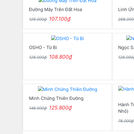
Đường Mây Trên Đất Hoa
Linh Ứ
107.100₫
126.000₫
268.00
OSHO - Từ Bi
Ngọc S
108.800₫
128.000₫
128.00
Minh Chứng Thiên Đường
Hành T
125.800₫
148.000₫
Nhỏ)
78.000