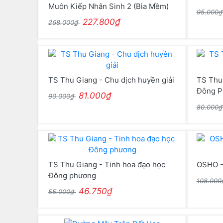
Muôn Kiếp Nhân Sinh 2 (Bìa Mềm)
95.000
227.800₫
268.000₫
TS Thu Giang - Chu dịch huyền giải
TS Thu 
Đông P
81.000₫
90.000₫
80.000
TS Thu Giang - Tinh hoa đạo học
OSHO -
Đông phương
108.00
46.750₫
55.000₫