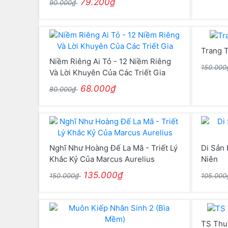
79.200₫
90.000₫
Trang T
Niềm Riêng Ai Tỏ - 12 Niềm Riêng
150.00
Và Lời Khuyên Của Các Triết Gia
68.000₫
80.000₫
Nghĩ Như Hoàng Đế La Mã - Triết Lý
Di Sản 
Khắc Kỷ Của Marcus Aurelius
Niên
135.000₫
150.000₫
105.00
TS Thu 