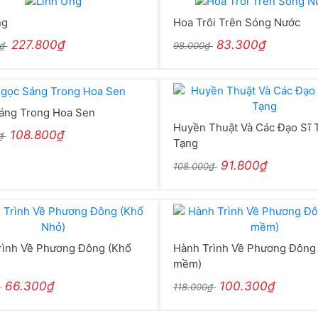
ng
Hoa Trôi Trên Sóng Nước
227.800₫
83.300₫
0₫
98.000₫
áng Trong Hoa Sen
Huyền Thuật Và Các Đạo Sĩ 
108.800₫
0₫
Tạng
91.800₫
108.000₫
rình Về Phương Đông (Khổ
Hành Trình Về Phương Đông 
mềm)
66.300₫
100.300₫
₫
118.000₫