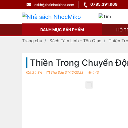
0785.391.969
cskh@thainhatkhoa.com
DANH MỤC SẢN PHẨM
HỖ T
Trang chủ
Sách Tâm Linh - Tôn Giáo
Thiền Tr
Thiền Trong Chuyển Đ
9:34 SA
Thứ Sáu 01/12/2023
440