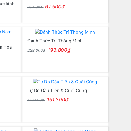
ức kinh
67.500₫
75.000₫
Đánh Thức Trí Thông Minh
am Hoa
193.800₫
228.000₫
Tự Do Đầu Tiên & Cuối Cùng
151.300₫
178.000₫