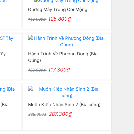
Đường Mây Trong Cõi Mộng
125.800₫
148.000₫
Tây
Hành Trình Về Phương Đông (Bìa
Cứng)
117.300₫
138.000₫
(Bìa
Muôn Kiếp Nhân Sinh 2 (Bìa cứng)
287.300₫
338.000₫