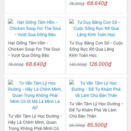
68.640₫
78.000₫
Hạt Giống Tâm Hồn -
Tư Duy Bằng Con Số - Cuộc
Chicken Soup For The Soul
Sống Rực Rỡ Qua Lăng
- Vượt Qua Dông Bão
Kính Toán Học
68.640₫
126.000₫
78.000₫
140.000₫
Tư Vấn Tâm Lý Học Đường -
Để Tự Khám Phá Và Làm
Tư Vấn Tâm Lý Học Đường -
Chủ Bản Thân
Hãy Là Chính Mình, Quan
85.500₫
95.000₫
Trọng Không Phải Mình Có