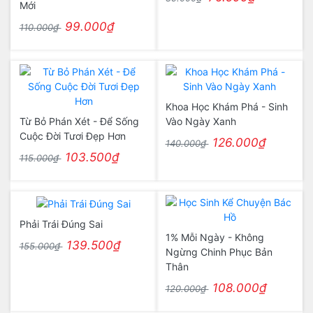
Mới
99.000₫
110.000₫
Khoa Học Khám Phá - Sinh
Từ Bỏ Phán Xét - Để Sống
Vào Ngày Xanh
Cuộc Đời Tươi Đẹp Hơn
126.000₫
140.000₫
103.500₫
115.000₫
Phải Trái Đúng Sai
1% Mỗi Ngày - Không
139.500₫
155.000₫
Ngừng Chinh Phục Bản
Thân
108.000₫
120.000₫