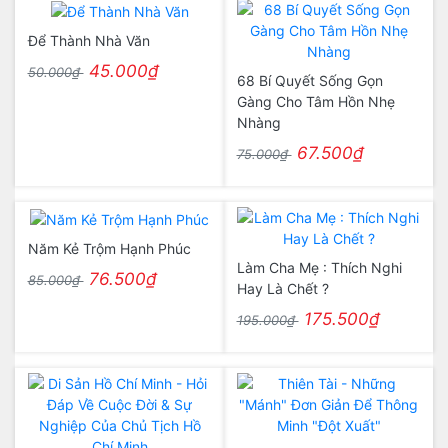
Để Thành Nhà Văn
45.000₫
50.000₫
68 Bí Quyết Sống Gọn
Gàng Cho Tâm Hồn Nhẹ
Nhàng
67.500₫
75.000₫
Năm Kẻ Trộm Hạnh Phúc
Làm Cha Mẹ : Thích Nghi
76.500₫
85.000₫
Hay Là Chết ?
175.500₫
195.000₫