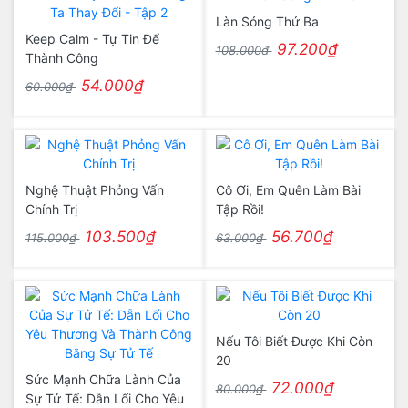
Làn Sóng Thứ Ba
Keep Calm - Tự Tin Để
97.200₫
108.000₫
Thành Công
54.000₫
60.000₫
Nghệ Thuật Phỏng Vấn
Cô Ơi, Em Quên Làm Bài
Chính Trị
Tập Rồi!
103.500₫
56.700₫
115.000₫
63.000₫
Nếu Tôi Biết Được Khi Còn
20
Sức Mạnh Chữa Lành Của
72.000₫
80.000₫
Sự Tử Tế: Dẫn Lối Cho Yêu