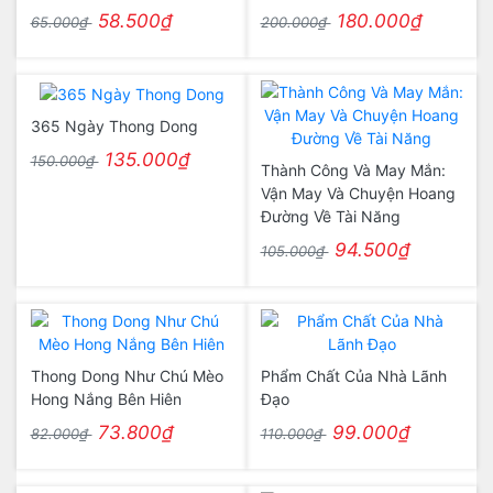
58.500₫
180.000₫
65.000₫
200.000₫
365 Ngày Thong Dong
135.000₫
150.000₫
Thành Công Và May Mắn:
Vận May Và Chuyện Hoang
Đường Về Tài Năng
94.500₫
105.000₫
Thong Dong Như Chú Mèo
Phẩm Chất Của Nhà Lãnh
Hong Nắng Bên Hiên
Đạo
73.800₫
99.000₫
82.000₫
110.000₫