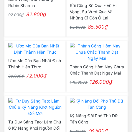
Robin Sharma
Rồi Cũng Sẽ Qua - Về Hi
Vọng, Sự Vượt Qua Và
82.800₫
92.000₫
Những Gì Còn Ở Lại
85.500₫
95.000₫
Ước Mơ Của Bạn Nhất Định
Thành Hiện Thực
Thành Công Hôm Nay Chưa
Chắc Thành Đạt Ngày Mai
72.000₫
80.000₫
126.000₫
140.000₫
Kỹ Năng Đối Phó Thú Dữ
Tư Duy Sáng Tạo: Làm Chủ
Tấn Công
6 Kỹ Năng Khơi Nguồn Đổi
76.500₫
85.000₫