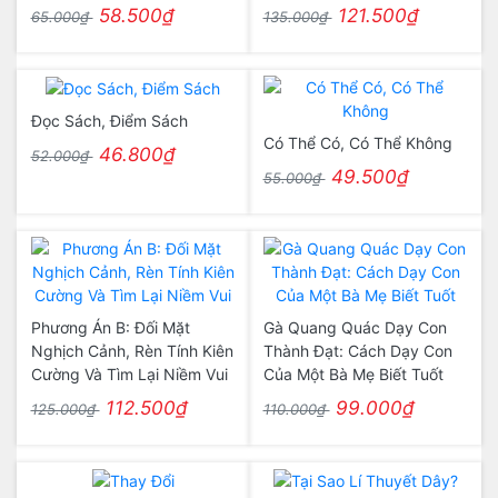
58.500₫
121.500₫
65.000₫
135.000₫
Đọc Sách, Điểm Sách
Có Thể Có, Có Thể Không
46.800₫
52.000₫
49.500₫
55.000₫
Phương Án B: Đối Mặt
Gà Quang Quác Dạy Con
Nghịch Cảnh, Rèn Tính Kiên
Thành Đạt: Cách Dạy Con
Cường Và Tìm Lại Niềm Vui
Của Một Bà Mẹ Biết Tuốt
112.500₫
99.000₫
125.000₫
110.000₫