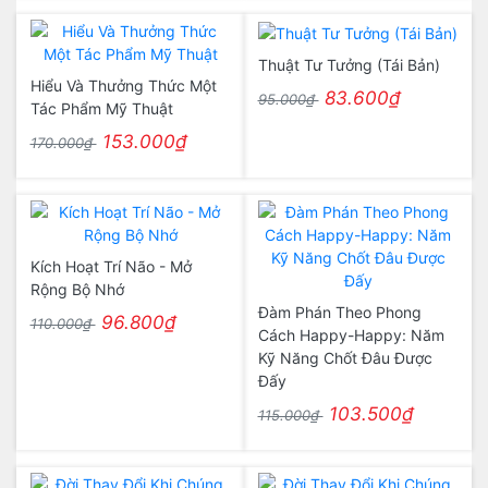
Thuật Tư Tưởng (Tái Bản)
Hiểu Và Thưởng Thức Một
83.600₫
95.000₫
Tác Phẩm Mỹ Thuật
153.000₫
170.000₫
Kích Hoạt Trí Não - Mở
Rộng Bộ Nhớ
Đàm Phán Theo Phong
96.800₫
110.000₫
Cách Happy-Happy: Năm
Kỹ Năng Chốt Đâu Được
Đấy
103.500₫
115.000₫