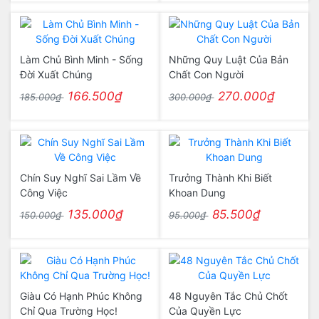
Làm Chủ Bình Minh - Sống
Những Quy Luật Của Bản
Đời Xuất Chúng
Chất Con Người
166.500₫
270.000₫
185.000₫
300.000₫
Chín Suy Nghĩ Sai Lầm Về
Trưởng Thành Khi Biết
Công Việc
Khoan Dung
135.000₫
85.500₫
150.000₫
95.000₫
Giàu Có Hạnh Phúc Không
48 Nguyên Tắc Chủ Chốt
Chỉ Qua Trường Học!
Của Quyền Lực