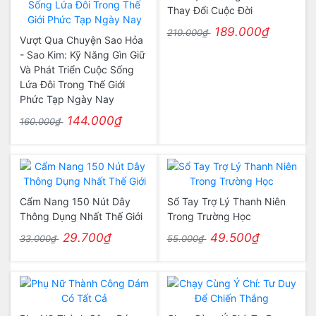
Thay Đổi Cuộc Đời
189.000₫
210.000₫
Vượt Qua Chuyện Sao Hỏa
- Sao Kim: Kỹ Năng Gìn Giữ
Và Phát Triển Cuộc Sống
Lứa Đôi Trong Thế Giới
Phức Tạp Ngày Nay
144.000₫
160.000₫
Cẩm Nang 150 Nút Dây
Sổ Tay Trợ Lý Thanh Niên
Thông Dụng Nhất Thế Giới
Trong Trường Học
29.700₫
49.500₫
33.000₫
55.000₫