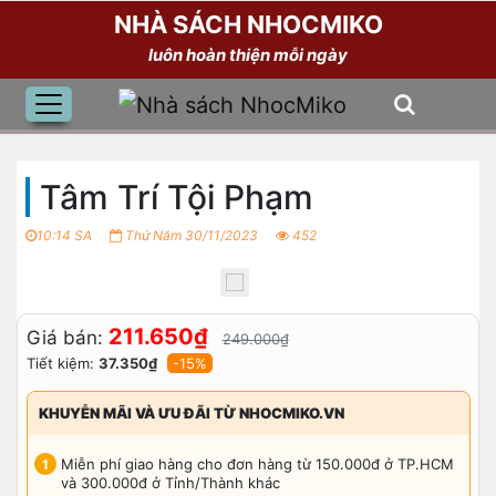
NHÀ SÁCH NHOCMIKO
luôn hoàn thiện mỗi ngày
Tâm Trí Tội Phạm
10:14 SA
Thứ Năm 30/11/2023
452
211.650₫
Giá bán:
249.000₫
Tiết kiệm:
37.350₫
-15%
KHUYỄN MÃI VÀ ƯU ĐÃI TỪ NHOCMIKO.VN
Miễn phí giao hàng cho đơn hàng từ 150.000đ ở TP.HCM
và 300.000đ ở Tỉnh/Thành khác