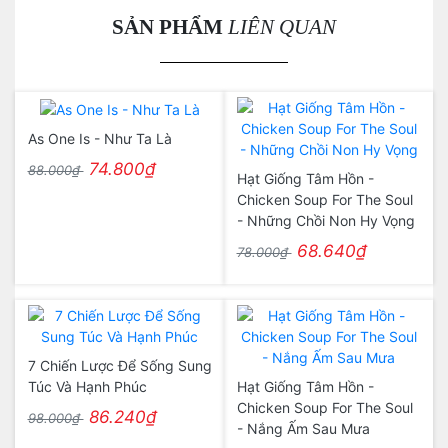
SẢN PHẨM
LIÊN QUAN
As One Is - Như Ta Là
74.800₫
88.000₫
Hạt Giống Tâm Hồn -
Chicken Soup For The Soul
- Những Chồi Non Hy Vọng
68.640₫
78.000₫
7 Chiến Lược Để Sống Sung
Túc Và Hạnh Phúc
Hạt Giống Tâm Hồn -
Chicken Soup For The Soul
86.240₫
98.000₫
- Nắng Ấm Sau Mưa