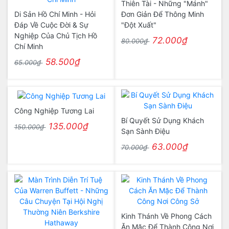
Thiên Tài - Những "Mánh"
Di Sản Hồ Chí Minh - Hỏi
Đơn Giản Để Thông Minh
Đáp Về Cuộc Đời & Sự
"Đột Xuất"
Nghiệp Của Chủ Tịch Hồ
72.000₫
80.000₫
Chí Minh
58.500₫
65.000₫
Công Nghiệp Tương Lai
Bí Quyết Sử Dụng Khách
135.000₫
150.000₫
Sạn Sành Điệu
63.000₫
70.000₫
Kinh Thánh Về Phong Cách
Ăn Mặc Để Thành Công Nơi