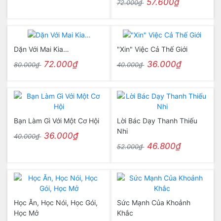
57.600₫
72.000₫
Dặn Với Mai Kia…
"Xin" Việc Cả Thế Giới
72.000₫
36.000₫
80.000₫
40.000₫
Bạn Làm Gì Với Một Cơ Hội
Lời Bác Dạy Thanh Thiếu
Nhi
36.000₫
40.000₫
46.800₫
52.000₫
Học Ăn, Học Nói, Học Gói,
Sức Mạnh Của Khoảnh
Học Mở
Khắc