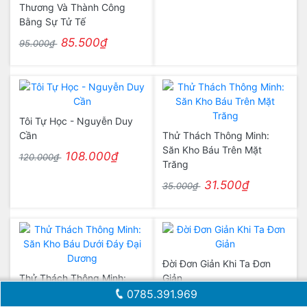
Thương Và Thành Công
Bằng Sự Tử Tế
85.500₫
95.000₫
Tôi Tự Học - Nguyễn Duy
Cần
Thử Thách Thông Minh:
Săn Kho Báu Trên Mặt
108.000₫
120.000₫
Trăng
31.500₫
35.000₫
Đời Đơn Giản Khi Ta Đơn
Thử Thách Thông Minh:
Giản
Săn Kho Báu Dưới Đáy Đại
0785.391.969
72.000₫
80.000₫
Dương