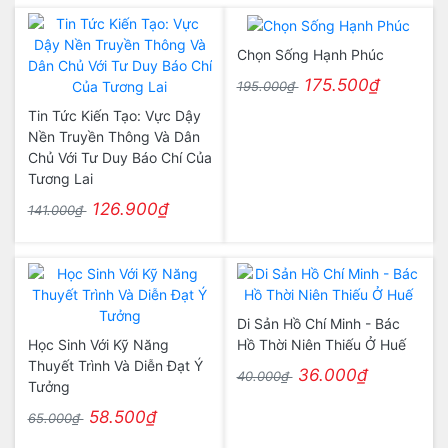
Chọn Sống Hạnh Phúc
175.500₫
195.000₫
Tin Tức Kiến Tạo: Vực Dậy
Nền Truyền Thông Và Dân
Chủ Với Tư Duy Báo Chí Của
Tương Lai
126.900₫
141.000₫
Di Sản Hồ Chí Minh - Bác
Học Sinh Với Kỹ Năng
Hồ Thời Niên Thiếu Ở Huế
Thuyết Trình Và Diễn Đạt Ý
36.000₫
40.000₫
Tưởng
58.500₫
65.000₫