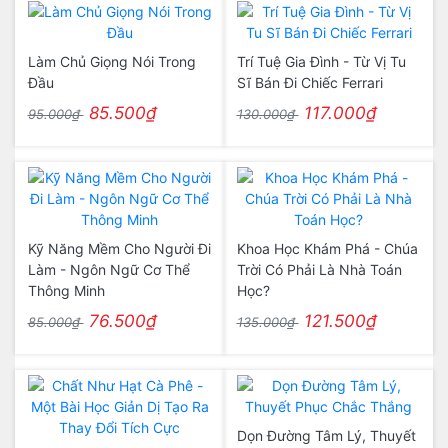
Làm Chủ Giọng Nói Trong
Trí Tuệ Gia Đình - Từ Vị Tu
Đầu
Sĩ Bán Đi Chiếc Ferrari
85.500₫
117.000₫
95.000₫
130.000₫
Kỹ Năng Mềm Cho Người Đi
Khoa Học Khám Phá - Chúa
Làm - Ngôn Ngữ Cơ Thể
Trời Có Phải Là Nhà Toán
Thông Minh
Học?
76.500₫
121.500₫
85.000₫
135.000₫
Dọn Đường Tâm Lý, Thuyết