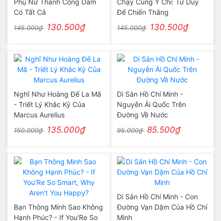
Phụ Nữ Thành Công Dám
Chạy Cùng Ý Chí: Tư Duy
Có Tất Cả
Để Chiến Thắng
130.500₫
130.500₫
145.000₫
145.000₫
Nghĩ Như Hoàng Đế La Mã
Di Sản Hồ Chí Minh -
- Triết Lý Khắc Kỷ Của
Nguyễn Ái Quốc Trên
Marcus Aurelius
Đường Về Nước
135.000₫
85.500₫
150.000₫
95.000₫
Di Sản Hồ Chí Minh - Con
Bạn Thông Minh Sao Không
Đường Vạn Dặm Của Hồ Chí
Hạnh Phúc? - If You'Re So
Minh