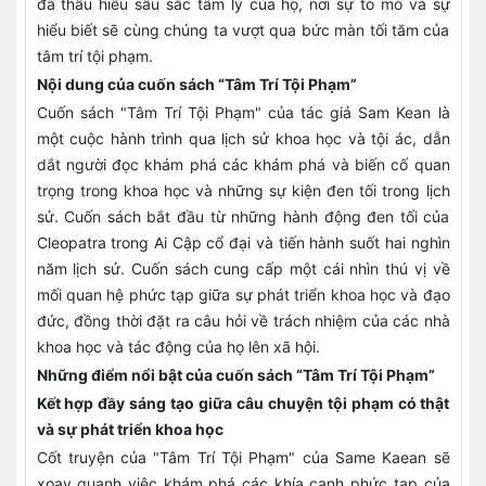
đã thấu hiểu sâu sắc tâm lý của họ, nơi sự tò mò và sự
hiểu biết sẽ cùng chúng ta vượt qua bức màn tối tăm của
tâm trí tội phạm.
Nội dung của cuốn sách “Tâm Trí Tội Phạm”
Cuốn sách "Tâm Trí Tội Phạm" của tác giả Sam Kean là
một cuộc hành trình qua lịch sử khoa học và tội ác, dẫn
dắt người đọc khám phá các khám phá và biến cố quan
trọng trong khoa học và những sự kiện đen tối trong lịch
sử. Cuốn sách bắt đầu từ những hành động đen tối của
Cleopatra trong Ai Cập cổ đại và tiến hành suốt hai nghìn
năm lịch sử. Cuốn sách cung cấp một cái nhìn thú vị về
mối quan hệ phức tạp giữa sự phát triển khoa học và đạo
đức, đồng thời đặt ra câu hỏi về trách nhiệm của các nhà
khoa học và tác động của họ lên xã hội.
Những điểm nổi bật của cuốn sách “Tâm Trí Tội Phạm”
Kết hợp đầy sáng tạo giữa câu chuyện tội phạm có thật
và sự phát triển khoa học
Cốt truyện của "Tâm Trí Tội Phạm" của Same Kaean sẽ
xoay quanh việc khám phá các khía cạnh phức tạp của