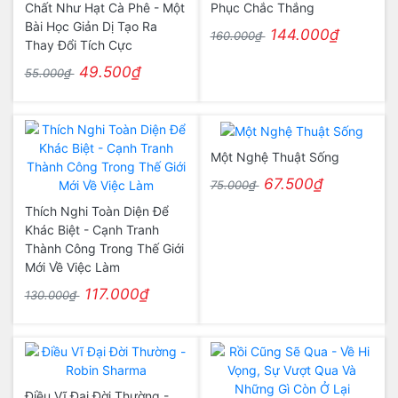
Chất Như Hạt Cà Phê - Một
Phục Chắc Thắng
Bài Học Giản Dị Tạo Ra
144.000₫
160.000₫
Thay Đổi Tích Cực
49.500₫
55.000₫
Một Nghệ Thuật Sống
67.500₫
75.000₫
Thích Nghi Toàn Diện Để
Khác Biệt - Cạnh Tranh
Thành Công Trong Thế Giới
Mới Về Việc Làm
117.000₫
130.000₫
Điều Vĩ Đại Đời Thường -