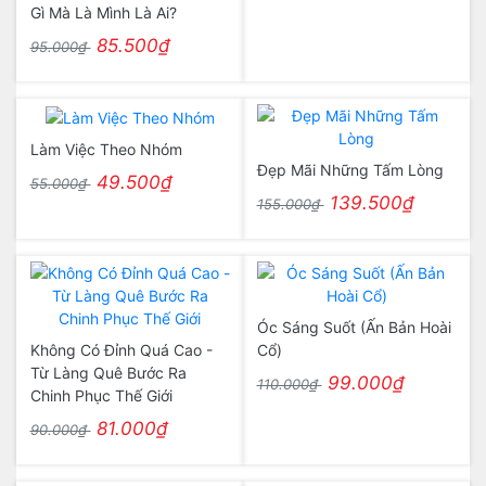
Gì Mà Là Mình Là Ai?
85.500₫
95.000₫
Làm Việc Theo Nhóm
Đẹp Mãi Những Tấm Lòng
49.500₫
55.000₫
139.500₫
155.000₫
Óc Sáng Suốt (Ấn Bản Hoài
Không Có Đỉnh Quá Cao -
Cổ)
Từ Làng Quê Bước Ra
99.000₫
110.000₫
Chinh Phục Thế Giới
81.000₫
90.000₫