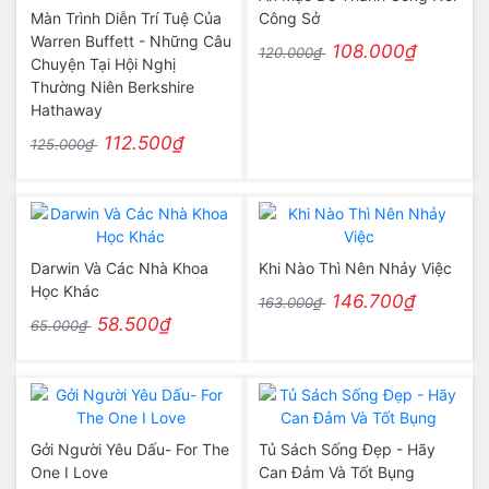
Màn Trình Diễn Trí Tuệ Của
Công Sở
Warren Buffett - Những Câu
108.000₫
120.000₫
Chuyện Tại Hội Nghị
Thường Niên Berkshire
Hathaway
112.500₫
125.000₫
Darwin Và Các Nhà Khoa
Khi Nào Thì Nên Nhảy Việc
Học Khác
146.700₫
163.000₫
58.500₫
65.000₫
Gởi Người Yêu Dấu- For The
Tủ Sách Sống Đẹp - Hãy
One I Love
Can Đảm Và Tốt Bụng