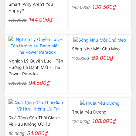
Smart, Why Aren't You
130.500₫
145.000₫
Happy?
144.000₫
160.000₫
Sống Như Một Chú Mèo
99.000₫
110.000₫
Nghịch Lý Quyền Lực - Tận
Hưởng Là Đánh Mất - The
Power Paradox
94.500₫
105.000₫
Thuật Yêu Đương
Quà Tặng Của Thời Gian -
108.000₫
120.000₫
Về Hưu Không Ưu Tư
54.000₫
60.000₫