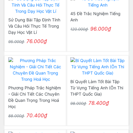
45 Đề Trắc Nghiệm Tiếng
Sử Dụng Bài Tập Định Tính
Anh
Và Câu Hỏi Thực Tế Trong
96.000₫
120.000₫
Dạy Học Vật Lí
76.000₫
95.000₫
Bí Quyết Làm Tốt Bài Tập
Phương Pháp Trắc Nghiệm
Từ Vựng Tiếng Anh (Ôn Thi
- Giải Chi Tiết Các Chuyên
THPT Quốc Gia)
Đề Quan Trọng Trong Hoá
78.400₫
98.000₫
Học
70.400₫
88.000₫