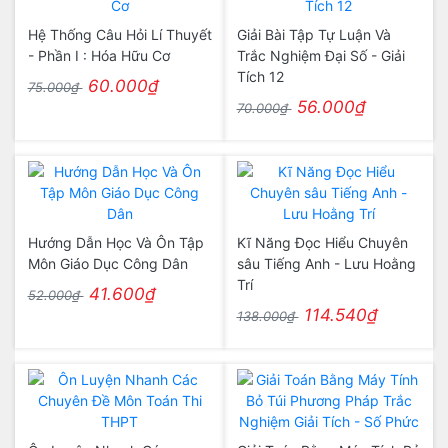
Hệ Thống Câu Hỏi Lí Thuyết
Giải Bài Tập Tự Luận Và
- Phần I : Hóa Hữu Cơ
Trắc Nghiệm Đại Số - Giải
Tích 12
60.000₫
75.000₫
56.000₫
70.000₫
Hướng Dẫn Học Và Ôn Tập
Kĩ Năng Đọc Hiểu Chuyên
Môn Giáo Dục Công Dân
sâu Tiếng Anh - Lưu Hoằng
Trí
41.600₫
52.000₫
114.540₫
138.000₫