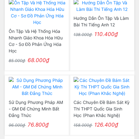
Hướng Dẫn Ôn Tập Và Làm
Bài Thi Tiếng Anh 12
Ôn Tập Và Hệ Thống Hóa
110.400₫
138.000₫
Nhanh Giáo Khoa Hóa Hữu
Cơ - Sơ Đồ Phản Ứng Hóa
Học
68.000₫
85.000₫
Sử Dụng Phương Pháp AM
Các Chuyên Đề Bám Sát Kỳ
- GM Để Chứng Minh Bất
Thi THPT Quốc Gia Sinh
Đẳng Thức
Học (Phan Khắc Nghệ)
76.800₫
126.400₫
96.000₫
158.000₫