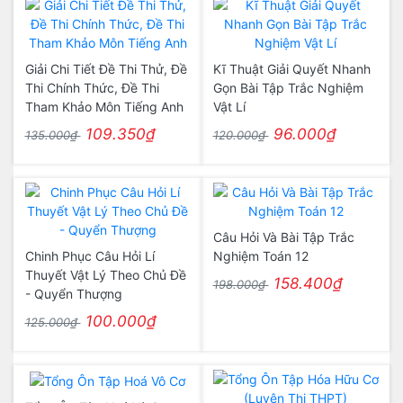
Giải Chi Tiết Đề Thi Thử, Đề
Kĩ Thuật Giải Quyết Nhanh
Thi Chính Thức, Đề Thi
Gọn Bài Tập Trắc Nghiệm
Tham Khảo Môn Tiếng Anh
Vật Lí
109.350₫
96.000₫
135.000₫
120.000₫
Câu Hỏi Và Bài Tập Trắc
Chinh Phục Câu Hỏi Lí
Nghiệm Toán 12
Thuyết Vật Lý Theo Chủ Đề
158.400₫
198.000₫
- Quyển Thượng
100.000₫
125.000₫