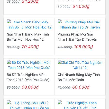
34.200₫
38.000₫
64.000₫
80.000₫
Giải Nhanh Bằng Máy Tính
Phương Pháp Mới Giải
Bỏ Túi Môn Hóa Học 12
Nhanh Bài Tập Di Truyền
70.400₫
108.000₫
88.000₫
135.000₫
Bộ Đề Trắc Nghiệm Môn
Giải Nhanh Bằng Máy Tính
Toán 2018 (Văn Phú Quốc)
Bỏ Túi Môn Toán
68.000₫
60.000₫
85.000₫
75.000₫