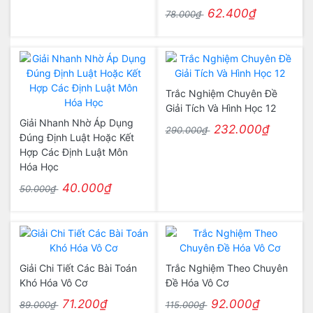
62.400₫
78.000₫
Trắc Nghiệm Chuyên Đề
Giải Tích Và Hình Học 12
Giải Nhanh Nhờ Áp Dụng
232.000₫
290.000₫
Đúng Định Luật Hoặc Kết
Hợp Các Định Luật Môn
Hóa Học
40.000₫
50.000₫
Giải Chi Tiết Các Bài Toán
Trắc Nghiệm Theo Chuyên
Khó Hóa Vô Cơ
Đề Hóa Vô Cơ
71.200₫
92.000₫
89.000₫
115.000₫