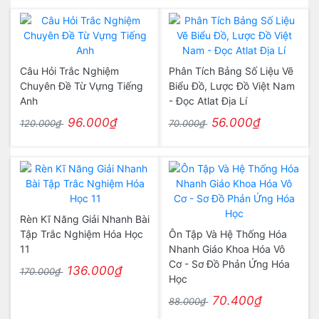
Câu Hỏi Trắc Nghiệm
Phân Tích Bảng Số Liệu Vẽ
Chuyên Đề Từ Vựng Tiếng
Biểu Đồ, Lược Đồ Việt Nam
Anh
- Đọc Atlat Địa Lí
96.000₫
56.000₫
120.000₫
70.000₫
Rèn Kĩ Năng Giải Nhanh Bài
Tập Trắc Nghiệm Hóa Học
Ôn Tập Và Hệ Thống Hóa
11
Nhanh Giáo Khoa Hóa Vô
Cơ - Sơ Đồ Phản Ứng Hóa
136.000₫
170.000₫
Học
70.400₫
88.000₫