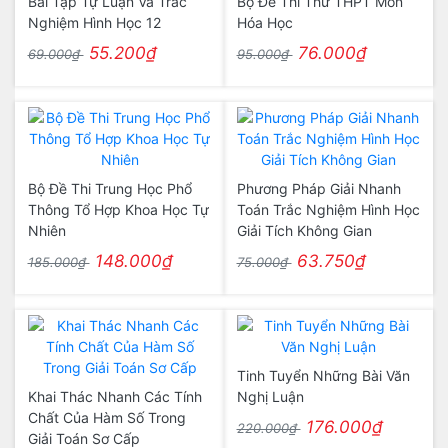
Bài Tập Tự Luận Và Trắc
Bộ Đề Thi Thử THPT Môn
Nghiệm Hình Học 12
Hóa Học
55.200₫
76.000₫
69.000₫
95.000₫
Bộ Đề Thi Trung Học Phổ
Phương Pháp Giải Nhanh
Thông Tổ Hợp Khoa Học Tự
Toán Trắc Nghiệm Hình Học
Nhiên
Giải Tích Không Gian
148.000₫
63.750₫
185.000₫
75.000₫
Tinh Tuyển Những Bài Văn
Khai Thác Nhanh Các Tính
Nghị Luận
Chất Của Hàm Số Trong
176.000₫
220.000₫
Giải Toán Sơ Cấp