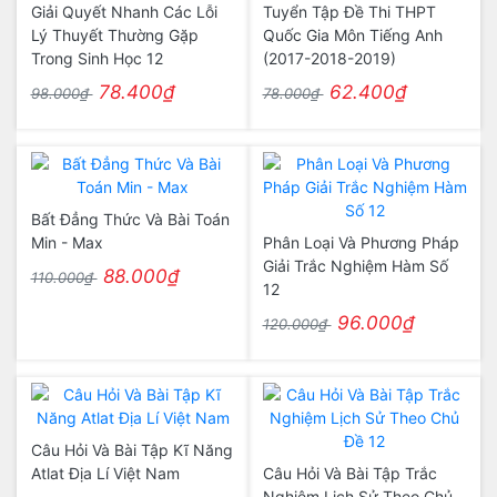
Giải Quyết Nhanh Các Lỗi
Tuyển Tập Đề Thi THPT
Lý Thuyết Thường Gặp
Quốc Gia Môn Tiếng Anh
Trong Sinh Học 12
(2017-2018-2019)
78.400₫
62.400₫
98.000₫
78.000₫
Bất Đẳng Thức Và Bài Toán
Min - Max
Phân Loại Và Phương Pháp
Giải Trắc Nghiệm Hàm Số
88.000₫
110.000₫
12
96.000₫
120.000₫
Câu Hỏi Và Bài Tập Kĩ Năng
Atlat Địa Lí Việt Nam
Câu Hỏi Và Bài Tập Trắc
Nghiệm Lịch Sử Theo Chủ