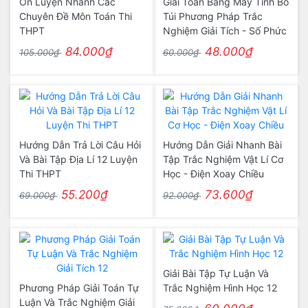
Ôn Luyện Nhanh Các
Giải Toán Bằng Máy Tính Bỏ
Chuyên Đề Môn Toán Thi
Túi Phương Pháp Trắc
THPT
Nghiệm Giải Tích - Số Phức
84.000₫
48.000₫
105.000₫
60.000₫
Hướng Dẫn Trả Lời Câu Hỏi
Hướng Dẫn Giải Nhanh Bài
Và Bài Tập Địa Lí 12 Luyện
Tập Trắc Nghiệm Vật Lí Cơ
Thi THPT
Học - Điện Xoay Chiều
55.200₫
73.600₫
69.000₫
92.000₫
Giải Bài Tập Tự Luận Và
Phương Pháp Giải Toán Tự
Trắc Nghiệm Hình Học 12
Luận Và Trắc Nghiệm Giải