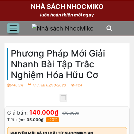
NHÀ SÁCH NHOCMIKO
luôn hoàn thiện mỗi ngày
Phương Pháp Mới Giải
Nhanh Bài Tập Trắc
Nghiệm Hóa Hữu Cơ
9:48 SA
Thứ Hai 02/10/2023
424
140.000₫
Giá bán:
175.000₫
Tiết kiệm:
35.000₫
-20%
KHUYỄN MÃI VÀ ƯU ĐÃI TỪ NHOCMIKO.VN