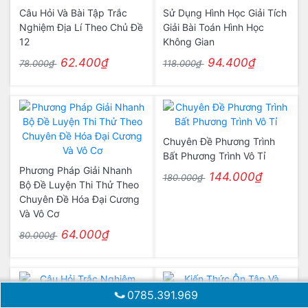
Câu Hỏi Và Bài Tập Trắc
Sử Dụng Hình Học Giải Tích
Nghiệm Địa Lí Theo Chủ Đề
Giải Bài Toán Hình Học
12
Không Gian
62.400₫
94.400₫
78.000₫
118.000₫
Chuyên Đề Phương Trình
Bất Phương Trình Vô Tỉ
Phương Pháp Giải Nhanh
144.000₫
180.000₫
Bộ Đề Luyện Thi Thử Theo
Chuyên Đề Hóa Đại Cương
Và Vô Cơ
64.000₫
80.000₫
0785.391.969