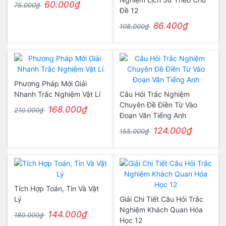
60.000₫
75.000₫
Đề 12
86.400₫
108.000₫
Phương Pháp Mới Giải
Nhanh Trắc Nghiệm Vật Lí
Câu Hỏi Trắc Nghiệm
Chuyên Đề Điền Từ Vào
168.000₫
210.000₫
Đoạn Văn Tiếng Anh
124.000₫
155.000₫
Tích Hợp Toán, Tin Và Vật
Lý
Giải Chi Tiết Câu Hỏi Trắc
Nghiệm Khách Quan Hóa
144.000₫
180.000₫
Học 12