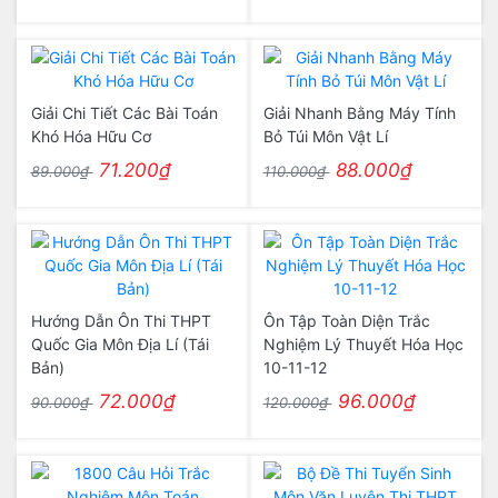
Giải Chi Tiết Các Bài Toán
Giải Nhanh Bằng Máy Tính
Khó Hóa Hữu Cơ
Bỏ Túi Môn Vật Lí
71.200₫
88.000₫
89.000₫
110.000₫
Hướng Dẫn Ôn Thi THPT
Ôn Tập Toàn Diện Trắc
Quốc Gia Môn Địa Lí (Tái
Nghiệm Lý Thuyết Hóa Học
Bản)
10-11-12
72.000₫
96.000₫
90.000₫
120.000₫