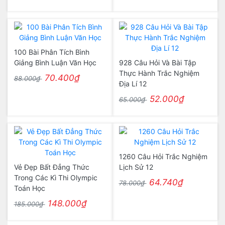
100 Bài Phân Tích Bình
Giảng Bình Luận Văn Học
928 Câu Hỏi Và Bài Tập
Thực Hành Trắc Nghiệm
70.400₫
88.000₫
Địa Lí 12
52.000₫
65.000₫
1260 Câu Hỏi Trắc Nghiệm
Vẻ Đẹp Bất Đẳng Thức
Lịch Sử 12
Trong Các Kì Thi Olympic
64.740₫
78.000₫
Toán Học
148.000₫
185.000₫