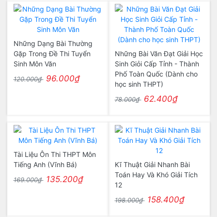
Những Dạng Bài Thường
Gặp Trong Đề Thi Tuyển
Những Bài Văn Đạt Giải Học
Sinh Môn Văn
Sinh Giỏi Cấp Tỉnh - Thành
Phố Toàn Quốc (Dành cho
96.000₫
120.000₫
học sinh THPT)
62.400₫
78.000₫
Tài Liệu Ôn Thi THPT Môn
Tiếng Anh (Vĩnh Bá)
Kĩ Thuật Giải Nhanh Bài
Toán Hay Và Khó Giải Tích
135.200₫
169.000₫
12
158.400₫
198.000₫