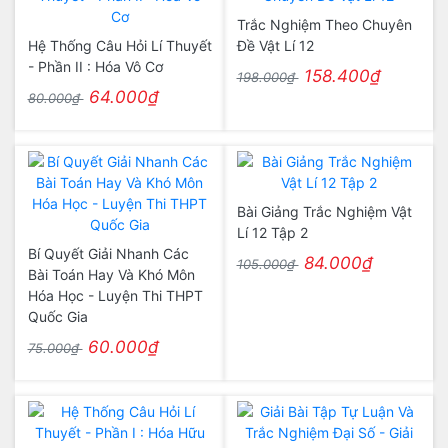
Trắc Nghiệm Theo Chuyên
Hệ Thống Câu Hỏi Lí Thuyết
Đề Vật Lí 12
- Phần II : Hóa Vô Cơ
158.400₫
198.000₫
64.000₫
80.000₫
Bài Giảng Trắc Nghiệm Vật
Lí 12 Tập 2
Bí Quyết Giải Nhanh Các
84.000₫
105.000₫
Bài Toán Hay Và Khó Môn
Hóa Học - Luyện Thi THPT
Quốc Gia
60.000₫
75.000₫