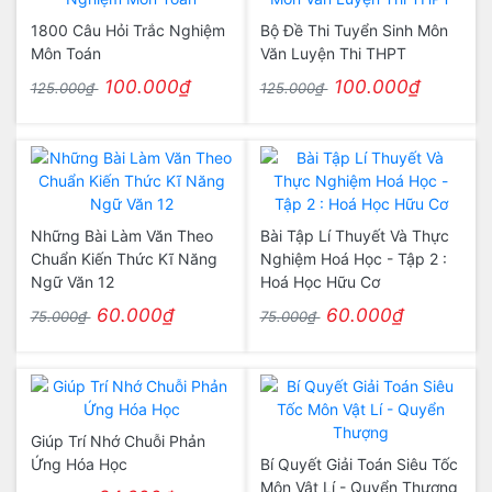
1800 Câu Hỏi Trắc Nghiệm
Bộ Đề Thi Tuyển Sinh Môn
Môn Toán
Văn Luyện Thi THPT
100.000₫
100.000₫
125.000₫
125.000₫
Những Bài Làm Văn Theo
Bài Tập Lí Thuyết Và Thực
Chuẩn Kiến Thức Kĩ Năng
Nghiệm Hoá Học - Tập 2 :
Ngữ Văn 12
Hoá Học Hữu Cơ
60.000₫
60.000₫
75.000₫
75.000₫
Giúp Trí Nhớ Chuỗi Phản
Ứng Hóa Học
Bí Quyết Giải Toán Siêu Tốc
Môn Vật Lí - Quyển Thượng