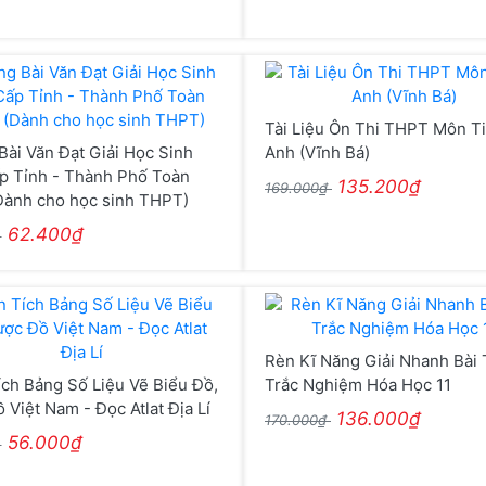
Tài Liệu Ôn Thi THPT Môn T
ài Văn Đạt Giải Học Sinh
Anh (Vĩnh Bá)
p Tỉnh - Thành Phố Toàn
135.200₫
169.000₫
Dành cho học sinh THPT)
62.400₫
₫
Rèn Kĩ Năng Giải Nhanh Bài 
ch Bảng Số Liệu Vẽ Biểu Đồ,
Trắc Nghiệm Hóa Học 11
 Việt Nam - Đọc Atlat Địa Lí
136.000₫
170.000₫
56.000₫
₫