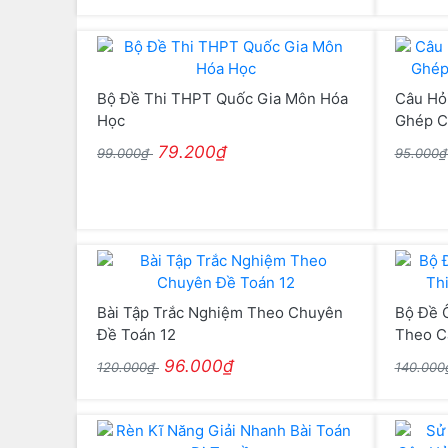
Bộ Đề Thi THPT Quốc Gia Môn Hóa
Câu Hỏ
Học
Ghép C
79.200₫
99.000₫
95.000
Bài Tập Trắc Nghiệm Theo Chuyên
Bộ Đề Ô
Đề Toán 12
Theo Cấ
96.000₫
120.000₫
140.00