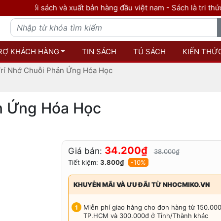
ối sách và xuất bản hàng đầu việt nam - Sách là tri thức
RỢ KHÁCH HÀNG
TIN SÁCH
TỦ SÁCH
KIẾN THỨ
Trí Nhớ Chuỗi Phản Ứng Hóa Học
ản Ứng Hóa Học
34.200₫
Giá bán:
38.000₫
Tiết kiệm:
3.800₫
-10%
KHUYỄN MÃI VÀ ƯU ĐÃI TỪ NHOCMIKO.VN
Miễn phí giao hàng cho đơn hàng từ 150.00
TP.HCM và 300.000đ ở Tỉnh/Thành khác