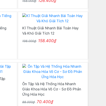
126.400₫
158.000₫
iếng
Kĩ Thuật Giải Nhanh Bài Toán Hay
Và Khó Giải Tích 12
158.400₫
198.000₫
Tập
Ôn Tập Và Hệ Thống Hóa Nhanh
Giáo Khoa Hóa Vô Cơ - Sơ Đồ Phản
Ứng Hóa Học
70.400₫
88.000₫