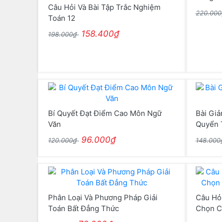
Câu Hỏi Và Bài Tập Trắc Nghiệm
220.00
Toán 12
158.400₫
198.000₫
Bí Quyết Đạt Điểm Cao Môn Ngữ
Bài Giả
Văn
Quyển 
96.000₫
120.000₫
148.00
Phân Loại Và Phương Pháp Giải
Câu Hỏ
Toán Bất Đẳng Thức
Chọn C