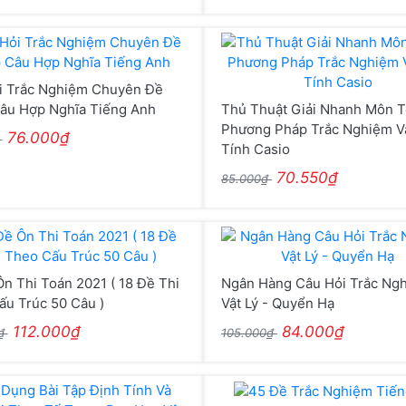
i Trắc Nghiệm Chuyên Đề
âu Hợp Nghĩa Tiếng Anh
Thủ Thuật Giải Nhanh Môn T
Phương Pháp Trắc Nghiệm V
76.000₫
₫
Tính Casio
70.550₫
85.000₫
n Thi Toán 2021 ( 18 Đề Thi
Ngân Hàng Câu Hỏi Trắc Ng
u Trúc 50 Câu )
Vật Lý - Quyển Hạ
112.000₫
84.000₫
0₫
105.000₫