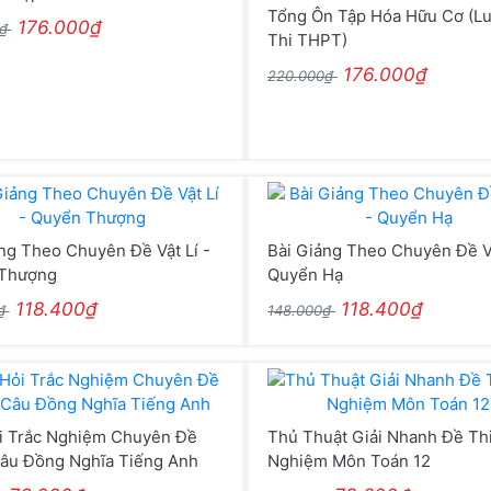
Tổng Ôn Tập Hóa Hữu Cơ (L
176.000₫
0₫
Thi THPT)
176.000₫
220.000₫
ng Theo Chuyên Đề Vật Lí -
Bài Giảng Theo Chuyên Đề Vậ
Thượng
Quyển Hạ
118.400₫
118.400₫
0₫
148.000₫
i Trắc Nghiệm Chuyên Đề
Thủ Thuật Giải Nhanh Đề Thi
âu Đồng Nghĩa Tiếng Anh
Nghiệm Môn Toán 12