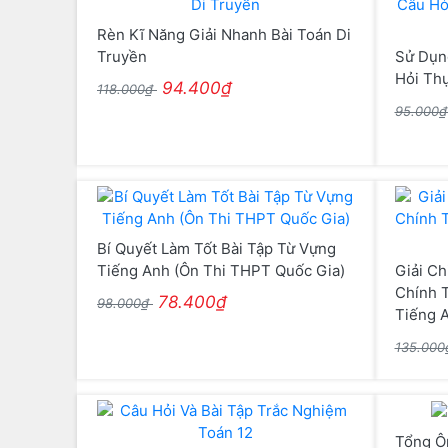
Rèn Kĩ Năng Giải Nhanh Bài Toán Di
Truyền
Sử Dụng
Hỏi Thự
94.400₫
118.000₫
95.000
Bí Quyết Làm Tốt Bài Tập Từ Vựng
Tiếng Anh (Ôn Thi THPT Quốc Gia)
Giải Ch
Chính 
78.400₫
98.000₫
Tiếng 
135.00
Tổng Ô