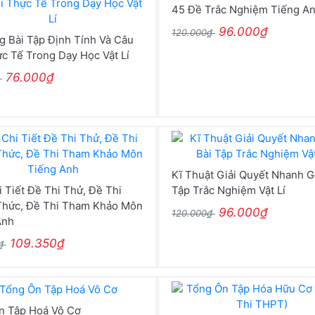
45 Đề Trắc Nghiệm Tiếng A
96.000₫
120.000₫
 Bài Tập Định Tính Và Câu
c Tế Trong Dạy Học Vật Lí
76.000₫
₫
Kĩ Thuật Giải Quyết Nhanh G
i Tiết Đề Thi Thử, Đề Thi
Tập Trắc Nghiệm Vật Lí
Thức, Đề Thi Tham Khảo Môn
96.000₫
120.000₫
Anh
109.350₫
0₫
n Tập Hoá Vô Cơ