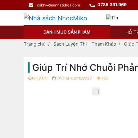
0785.391.969
Phân ph
cskh@thainhatkhoa.com
DANH MỤC SẢN PHẨM
HỖ T
Trang chủ
Sách Luyện Thi - Tham Khảo
Giúp 
Giúp Trí Nhớ Chuỗi Ph
16:53 CH
Thứ Hai 02/10/2023
433