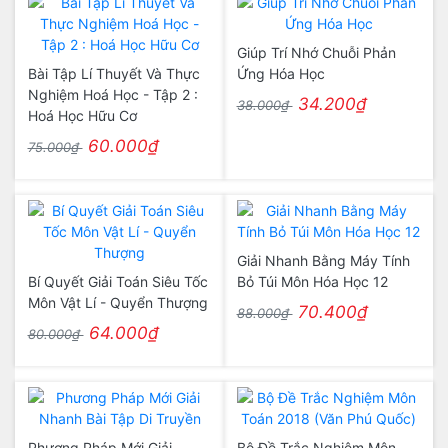
Giúp Trí Nhớ Chuỗi Phản
Bài Tập Lí Thuyết Và Thực
Ứng Hóa Học
Nghiệm Hoá Học - Tập 2 :
34.200₫
38.000₫
Hoá Học Hữu Cơ
60.000₫
75.000₫
Giải Nhanh Bằng Máy Tính
Bí Quyết Giải Toán Siêu Tốc
Bỏ Túi Môn Hóa Học 12
Môn Vật Lí - Quyển Thượng
70.400₫
88.000₫
64.000₫
80.000₫
Phương Pháp Mới Giải
Bộ Đề Trắc Nghiệm Môn