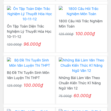
1800 Câu Hỏi Trắc Nghiệm
Ôn Tập Toàn Diện Trắc
Môn Toán
Nghiệm Lý Thuyết Hóa Học
100.000₫
125.000₫
10-11-12
96.000₫
120.000₫
Bộ Đề Thi Tuyển Sinh Môn
Văn Luyện Thi THPT
Những Bài Làm Văn Theo
Chuẩn Kiến Thức Kĩ Năng
100.000₫
125.000₫
Ngữ Văn 12
60.000₫
75.000₫