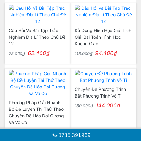
Câu Hỏi Và Bài Tập Trắc
Sử Dụng Hình Học Giải Tích
Nghiệm Địa Lí Theo Chủ Đề
Giải Bài Toán Hình Học
12
Không Gian
62.400₫
94.400₫
78.000₫
118.000₫
Chuyên Đề Phương Trình
Bất Phương Trình Vô Tỉ
Phương Pháp Giải Nhanh
144.000₫
180.000₫
Bộ Đề Luyện Thi Thử Theo
Chuyên Đề Hóa Đại Cương
Và Vô Cơ
64.000₫
80.000₫
0785.391.969