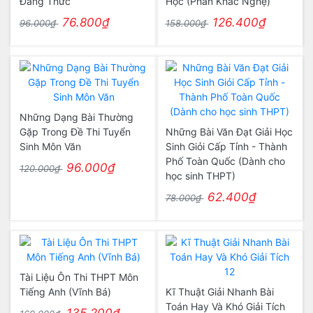
Đẳng Thức
Học (Phan Khắc Nghệ)
76.800₫
126.400₫
96.000₫
158.000₫
Những Dạng Bài Thường
Gặp Trong Đề Thi Tuyển
Những Bài Văn Đạt Giải Học
Sinh Môn Văn
Sinh Giỏi Cấp Tỉnh - Thành
Phố Toàn Quốc (Dành cho
96.000₫
120.000₫
học sinh THPT)
62.400₫
78.000₫
Tài Liệu Ôn Thi THPT Môn
Tiếng Anh (Vĩnh Bá)
Kĩ Thuật Giải Nhanh Bài
Toán Hay Và Khó Giải Tích