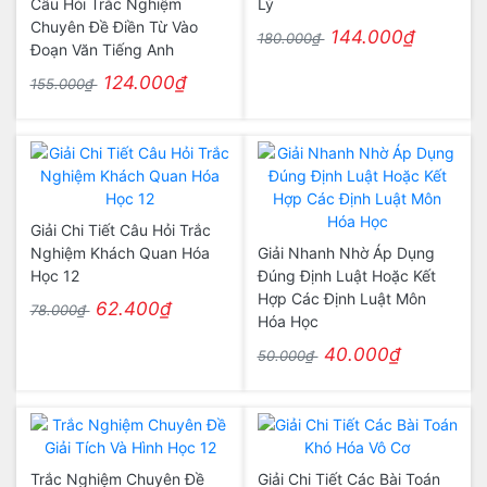
Câu Hỏi Trắc Nghiệm
Lý
Chuyên Đề Điền Từ Vào
144.000₫
180.000₫
Đoạn Văn Tiếng Anh
124.000₫
155.000₫
Giải Chi Tiết Câu Hỏi Trắc
Nghiệm Khách Quan Hóa
Giải Nhanh Nhờ Áp Dụng
Học 12
Đúng Định Luật Hoặc Kết
Hợp Các Định Luật Môn
62.400₫
78.000₫
Hóa Học
40.000₫
50.000₫
Trắc Nghiệm Chuyên Đề
Giải Chi Tiết Các Bài Toán