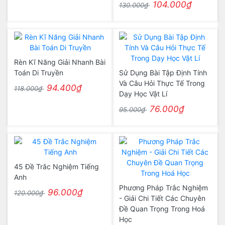
104.000₫
130.000₫
Rèn Kĩ Năng Giải Nhanh Bài
Toán Di Truyền
Sử Dụng Bài Tập Định Tính
Và Câu Hỏi Thực Tế Trong
94.400₫
118.000₫
Dạy Học Vật Lí
76.000₫
95.000₫
45 Đề Trắc Nghiệm Tiếng
Anh
Phương Pháp Trắc Nghiệm
96.000₫
120.000₫
- Giải Chi Tiết Các Chuyên
Đề Quan Trọng Trong Hoá
Học