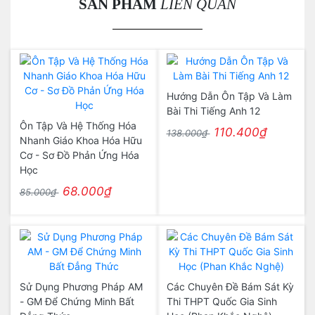
SẢN PHẨM
LIÊN QUAN
Hướng Dẫn Ôn Tập Và Làm
Bài Thi Tiếng Anh 12
Ôn Tập Và Hệ Thống Hóa
110.400₫
138.000₫
Nhanh Giáo Khoa Hóa Hữu
Cơ - Sơ Đồ Phản Ứng Hóa
Học
68.000₫
85.000₫
Sử Dụng Phương Pháp AM
Các Chuyên Đề Bám Sát Kỳ
- GM Để Chứng Minh Bất
Thi THPT Quốc Gia Sinh