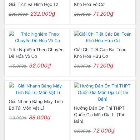
Giải Tích Và Hình Học 12
Khó Hóa Vô Cơ
232.000₫
71.200₫
290.000₫
89.000₫
Trắc Nghiệm Theo Chuyên
Giải Chi Tiết Các Bài Toán
Đề Hóa Vô Cơ
Khó Hóa Hữu Cơ
92.000₫
71.200₫
115.000₫
89.000₫
Giải Nhanh Bằng Máy Tính
Bỏ Túi Môn Vật Lí
Hướng Dẫn Ôn Thi THPT
Quốc Gia Môn Địa Lí (Tái
88.000₫
110.000₫
Bản)
72.000₫
90.000₫