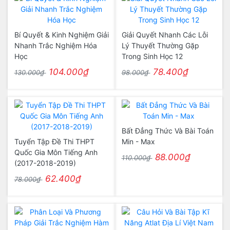
Bí Quyết & Kinh Nghiệm Giải
Giải Quyết Nhanh Các Lỗi
Nhanh Trắc Nghiệm Hóa
Lý Thuyết Thường Gặp
Học
Trong Sinh Học 12
104.000₫
78.400₫
130.000₫
98.000₫
Bất Đẳng Thức Và Bài Toán
Tuyển Tập Đề Thi THPT
Min - Max
Quốc Gia Môn Tiếng Anh
88.000₫
110.000₫
(2017-2018-2019)
62.400₫
78.000₫