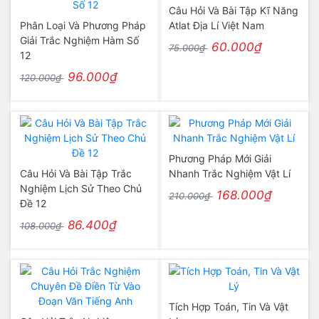
Câu Hỏi Và Bài Tập Kĩ Năng
Phân Loại Và Phương Pháp
Atlat Địa Lí Việt Nam
Giải Trắc Nghiệm Hàm Số
60.000₫
75.000₫
12
96.000₫
120.000₫
Phương Pháp Mới Giải
Câu Hỏi Và Bài Tập Trắc
Nhanh Trắc Nghiệm Vật Lí
Nghiệm Lịch Sử Theo Chủ
168.000₫
210.000₫
Đề 12
86.400₫
108.000₫
Tích Hợp Toán, Tin Và Vật