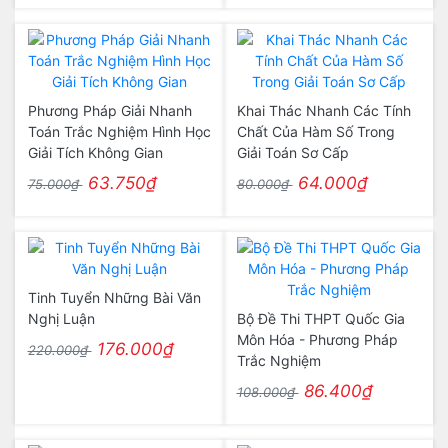
Phương Pháp Giải Nhanh
Khai Thác Nhanh Các Tính
Toán Trắc Nghiệm Hình Học
Chất Của Hàm Số Trong
Giải Tích Không Gian
Giải Toán Sơ Cấp
63.750₫
64.000₫
75.000₫
80.000₫
Tinh Tuyển Những Bài Văn
Nghị Luận
Bộ Đề Thi THPT Quốc Gia
Môn Hóa - Phương Pháp
176.000₫
220.000₫
Trắc Nghiệm
86.400₫
108.000₫