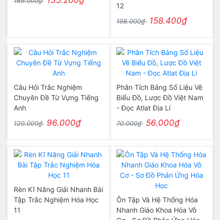
135.200₫
169.000₫
12
158.400₫
198.000₫
Câu Hỏi Trắc Nghiệm
Phân Tích Bảng Số Liệu Vẽ
Chuyên Đề Từ Vựng Tiếng
Biểu Đồ, Lược Đồ Việt Nam
Anh
- Đọc Atlat Địa Lí
96.000₫
56.000₫
120.000₫
70.000₫
Rèn Kĩ Năng Giải Nhanh Bài
Tập Trắc Nghiệm Hóa Học
Ôn Tập Và Hệ Thống Hóa
11
Nhanh Giáo Khoa Hóa Vô