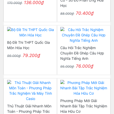
Cơ - Sơ Đồ Phản Ứng Hóa
136.000₫
170.000₫
Học
70.400₫
88.000₫
Bộ Đề Thi THPT Quốc Gia
Môn Hóa Học
Câu Hỏi Trắc Nghiệm
Chuyên Đề Ghép Câu Hợp
79.200₫
99.000₫
Nghĩa Tiếng Anh
76.000₫
95.000₫
Phương Pháp Mới Giải
Thủ Thuật Giải Nhanh Môn
Nhanh Bài Tập Trắc Nghiệm
Toán - Phương Pháp Trắc
Hóa Hữu Cơ