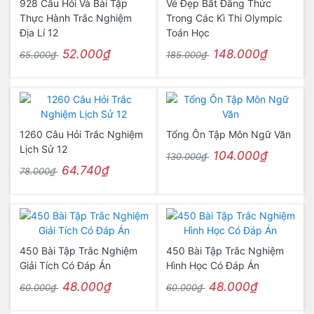
928 Câu Hỏi Và Bài Tập
Vẻ Đẹp Bất Đẳng Thức
Thực Hành Trắc Nghiệm
Trong Các Kì Thi Olympic
Địa Lí 12
Toán Học
52.000₫
148.000₫
65.000₫
185.000₫
1260 Câu Hỏi Trắc Nghiệm
Tổng Ôn Tập Môn Ngữ Văn
Lịch Sử 12
104.000₫
130.000₫
64.740₫
78.000₫
450 Bài Tập Trắc Nghiệm
450 Bài Tập Trắc Nghiệm
Giải Tích Có Đáp Án
Hình Học Có Đáp Án
48.000₫
48.000₫
60.000₫
60.000₫