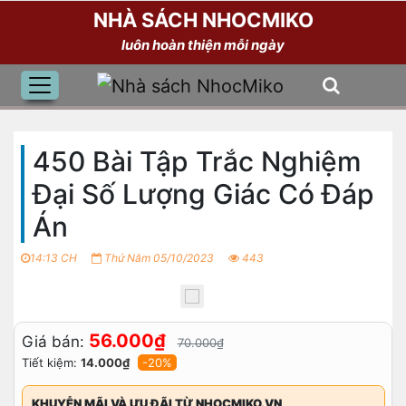
NHÀ SÁCH NHOCMIKO
luôn hoàn thiện mỗi ngày
450 Bài Tập Trắc Nghiệm
Đại Số Lượng Giác Có Đáp
Án
14:13 CH
Thứ Năm 05/10/2023
443
56.000₫
Giá bán:
70.000₫
Tiết kiệm:
14.000₫
-20%
KHUYỄN MÃI VÀ ƯU ĐÃI TỪ NHOCMIKO.VN