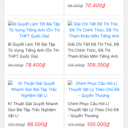
70.400₫
88.000₫
Bí Quyết Làm Tốt Bài Tập
Giải Chi Tiết Đề Thi Thử, Đề
Từ Vựng Tiếng Anh (Ôn Thi
Thi Chính Thức, Đề Thi
THPT Quốc Gia)
Tham Khảo Môn Tiếng Anh
78.400₫
109.350₫
98.000₫
135.000₫
Kĩ Thuật Giải Quyết Nhanh
Chinh Phục Câu Hỏi Lí
Gọn Bài Tập Trắc Nghiệm
Thuyết Vật Lý Theo Chủ Đề
Vật Lí
- Quyển Thượng
96.000₫
100.000₫
120.000₫
125.000₫