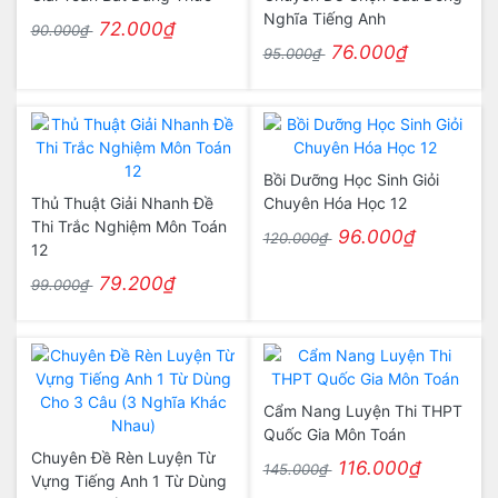
Nghĩa Tiếng Anh
72.000₫
90.000₫
76.000₫
95.000₫
Bồi Dưỡng Học Sinh Giỏi
Thủ Thuật Giải Nhanh Đề
Chuyên Hóa Học 12
Thi Trắc Nghiệm Môn Toán
96.000₫
120.000₫
12
79.200₫
99.000₫
Cẩm Nang Luyện Thi THPT
Quốc Gia Môn Toán
Chuyên Đề Rèn Luyện Từ
116.000₫
145.000₫
Vựng Tiếng Anh 1 Từ Dùng