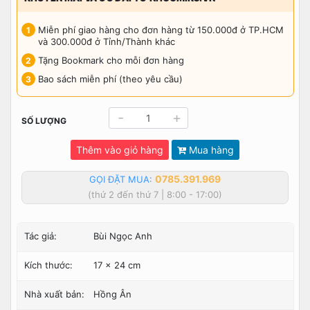
Miễn phí giao hàng cho đơn hàng từ 150.000đ ở TP.HCM
và 300.000đ ở Tỉnh/Thành khác
Tặng Bookmark cho mỗi đơn hàng
Bao sách miễn phí (theo yêu cầu)
-
+
SỐ LƯỢNG
Thêm vào giỏ hàng
Mua hàng
0785.391.969
GỌI ĐẶT MUA:
(thứ 2 đến thứ 7 | 8:00 - 17:00)
Tác giả:
Bùi Ngọc Anh
Kích thước:
17 x 24 cm
Nhà xuất bản:
Hồng Ân