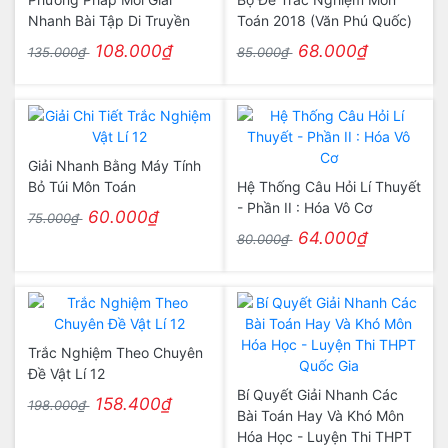
Nhanh Bài Tập Di Truyền
Toán 2018 (Văn Phú Quốc)
108.000₫
68.000₫
135.000₫
85.000₫
Giải Nhanh Bằng Máy Tính
Bỏ Túi Môn Toán
Hệ Thống Câu Hỏi Lí Thuyết
- Phần II : Hóa Vô Cơ
60.000₫
75.000₫
64.000₫
80.000₫
Trắc Nghiệm Theo Chuyên
Đề Vật Lí 12
Bí Quyết Giải Nhanh Các
158.400₫
198.000₫
Bài Toán Hay Và Khó Môn
Hóa Học - Luyện Thi THPT