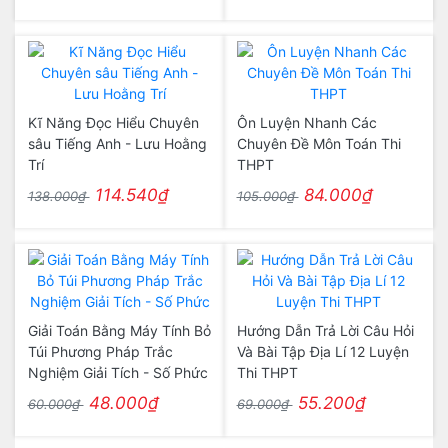
Kĩ Năng Đọc Hiểu Chuyên
Ôn Luyện Nhanh Các
sâu Tiếng Anh - Lưu Hoằng
Chuyên Đề Môn Toán Thi
Trí
THPT
114.540₫
84.000₫
138.000₫
105.000₫
Giải Toán Bằng Máy Tính Bỏ
Hướng Dẫn Trả Lời Câu Hỏi
Túi Phương Pháp Trắc
Và Bài Tập Địa Lí 12 Luyện
Nghiệm Giải Tích - Số Phức
Thi THPT
48.000₫
55.200₫
60.000₫
69.000₫