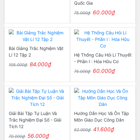
Quốc Gia
60.000₫
75.000₫
Bài Giảng Trắc Nghiệm Vật
Lí 12 Tập 2
Hệ Thống Câu Hỏi Lí Thuyết
- Phần I : Hóa Hữu Cơ
84.000₫
105.000₫
60.000₫
75.000₫
Giải Bài Tập Tự Luận Và
Hướng Dẫn Học Và Ôn Tập
Trắc Nghiệm Đại Số - Giải
Môn Giáo Dục Công Dân
Tích 12
41.600₫
52.000₫
56.000₫
70.000₫