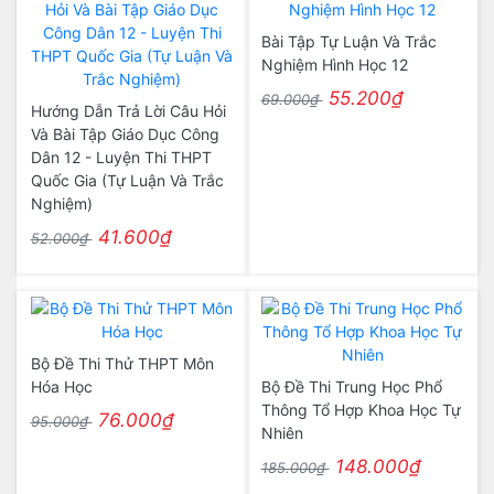
Bài Tập Tự Luận Và Trắc
Nghiệm Hình Học 12
55.200₫
69.000₫
Hướng Dẫn Trả Lời Câu Hỏi
Và Bài Tập Giáo Dục Công
Dân 12 - Luyện Thi THPT
Quốc Gia (Tự Luận Và Trắc
Nghiệm)
41.600₫
52.000₫
Bộ Đề Thi Thử THPT Môn
Hóa Học
Bộ Đề Thi Trung Học Phổ
Thông Tổ Hợp Khoa Học Tự
76.000₫
95.000₫
Nhiên
148.000₫
185.000₫