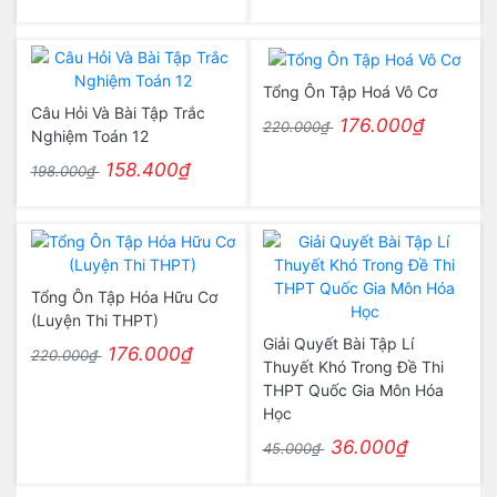
Tổng Ôn Tập Hoá Vô Cơ
Câu Hỏi Và Bài Tập Trắc
176.000₫
220.000₫
Nghiệm Toán 12
158.400₫
198.000₫
Tổng Ôn Tập Hóa Hữu Cơ
(Luyện Thi THPT)
Giải Quyết Bài Tập Lí
176.000₫
220.000₫
Thuyết Khó Trong Đề Thi
THPT Quốc Gia Môn Hóa
Học
36.000₫
45.000₫