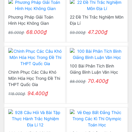
Phương Pháp Giải Toán
22 Đề Thi Trắc Nghiệm Môn
Hình Học Không Gian
Địa Lí
68.000₫
47.200₫
85.000₫
59.000₫
100 Bài Phân Tích Bình
Chinh Phục Các Câu Khó
Giảng Bình Luận Văn Học
Môn Hóa Học Trong Đề Thi
70.400₫
88.000₫
THPT Quốc Gia
94.400₫
118.000₫