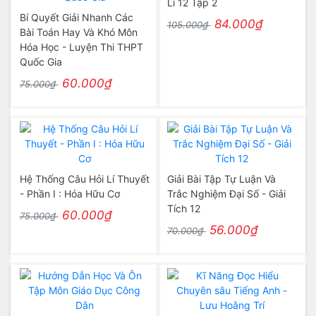
Lí 12 Tập 2
Bí Quyết Giải Nhanh Các
84.000₫
105.000₫
Bài Toán Hay Và Khó Môn
Hóa Học - Luyện Thi THPT
Quốc Gia
60.000₫
75.000₫
Hệ Thống Câu Hỏi Lí Thuyết
Giải Bài Tập Tự Luận Và
- Phần I : Hóa Hữu Cơ
Trắc Nghiệm Đại Số - Giải
Tích 12
60.000₫
75.000₫
56.000₫
70.000₫