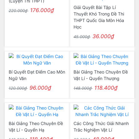
(Luyện Thi THPT)
Giải Quyết Bài Tập Lí
176.000₫
220.000₫
Thuyết Khó Trong Đề Thi
THPT Quốc Gia Môn Hóa
Học
36.000₫
45.000₫
Bí Quyết Đạt Điểm Cao Môn
Bài Giảng Theo Chuyên Đề
Ngữ Văn
Vật Lí - Quyển Thượng
96.000₫
118.400₫
120.000₫
148.000₫
Bài Giảng Theo Chuyên Đề
Các Công Thức Giải Nhanh
Vật Lí - Quyển Hạ
Trắc Nghiệm Vật Lí