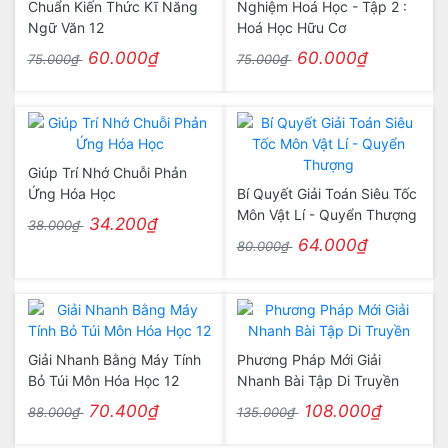
Chuẩn Kiến Thức Kĩ Năng
Nghiệm Hoá Học - Tập 2 :
Ngữ Văn 12
Hoá Học Hữu Cơ
60.000₫
60.000₫
75.000₫
75.000₫
Giúp Trí Nhớ Chuỗi Phản
Ứng Hóa Học
Bí Quyết Giải Toán Siêu Tốc
Môn Vật Lí - Quyển Thượng
34.200₫
38.000₫
64.000₫
80.000₫
Giải Nhanh Bằng Máy Tính
Phương Pháp Mới Giải
Bỏ Túi Môn Hóa Học 12
Nhanh Bài Tập Di Truyền
70.400₫
108.000₫
88.000₫
135.000₫