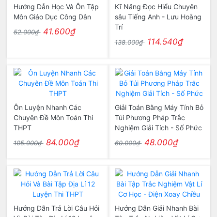
Hướng Dẫn Học Và Ôn Tập
Kĩ Năng Đọc Hiểu Chuyên
Môn Giáo Dục Công Dân
sâu Tiếng Anh - Lưu Hoằng
Trí
41.600₫
52.000₫
114.540₫
138.000₫
Ôn Luyện Nhanh Các
Giải Toán Bằng Máy Tính Bỏ
Chuyên Đề Môn Toán Thi
Túi Phương Pháp Trắc
THPT
Nghiệm Giải Tích - Số Phức
84.000₫
48.000₫
105.000₫
60.000₫
Hướng Dẫn Trả Lời Câu Hỏi
Hướng Dẫn Giải Nhanh Bài