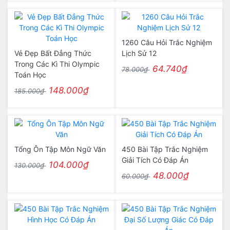
1260 Câu Hỏi Trắc Nghiệm
Vẻ Đẹp Bất Đẳng Thức
Lịch Sử 12
Trong Các Kì Thi Olympic
64.740₫
78.000₫
Toán Học
148.000₫
185.000₫
Tổng Ôn Tập Môn Ngữ Văn
450 Bài Tập Trắc Nghiệm
Giải Tích Có Đáp Án
104.000₫
130.000₫
48.000₫
60.000₫