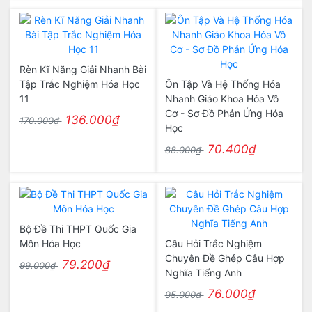
Rèn Kĩ Năng Giải Nhanh Bài
Tập Trắc Nghiệm Hóa Học
Ôn Tập Và Hệ Thống Hóa
11
Nhanh Giáo Khoa Hóa Vô
Cơ - Sơ Đồ Phản Ứng Hóa
136.000₫
170.000₫
Học
70.400₫
88.000₫
Bộ Đề Thi THPT Quốc Gia
Môn Hóa Học
Câu Hỏi Trắc Nghiệm
Chuyên Đề Ghép Câu Hợp
79.200₫
99.000₫
Nghĩa Tiếng Anh
76.000₫
95.000₫