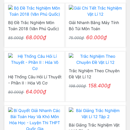
Bộ Đề Trắc Nghiệm Môn
Giải Nhanh Bằng Máy Tính
Toán 2018 (Văn Phú Quốc)
Bỏ Túi Môn Toán
68.000₫
60.000₫
85.000₫
75.000₫
Trắc Nghiệm Theo Chuyên
Hệ Thống Câu Hỏi Lí Thuyết
Đề Vật Lí 12
- Phần II : Hóa Vô Cơ
158.400₫
198.000₫
64.000₫
80.000₫
Bài Giảng Trắc Nghiệm Vật