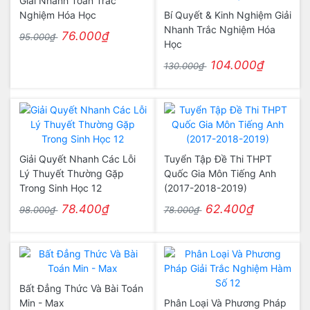
Giải Nhanh Toán Trắc
Nghiệm Hóa Học
Bí Quyết & Kinh Nghiệm Giải
Nhanh Trắc Nghiệm Hóa
76.000₫
95.000₫
Học
104.000₫
130.000₫
Giải Quyết Nhanh Các Lỗi
Tuyển Tập Đề Thi THPT
Lý Thuyết Thường Gặp
Quốc Gia Môn Tiếng Anh
Trong Sinh Học 12
(2017-2018-2019)
78.400₫
62.400₫
98.000₫
78.000₫
Bất Đẳng Thức Và Bài Toán
Min - Max
Phân Loại Và Phương Pháp