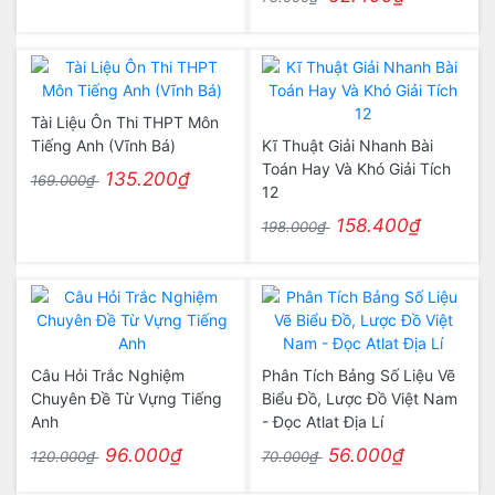
Tài Liệu Ôn Thi THPT Môn
Tiếng Anh (Vĩnh Bá)
Kĩ Thuật Giải Nhanh Bài
Toán Hay Và Khó Giải Tích
135.200₫
169.000₫
12
158.400₫
198.000₫
Câu Hỏi Trắc Nghiệm
Phân Tích Bảng Số Liệu Vẽ
Chuyên Đề Từ Vựng Tiếng
Biểu Đồ, Lược Đồ Việt Nam
Anh
- Đọc Atlat Địa Lí
96.000₫
56.000₫
120.000₫
70.000₫