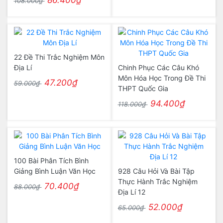
86.400₫
108.000₫
22 Đề Thi Trắc Nghiệm Môn
Địa Lí
Chinh Phục Các Câu Khó
Môn Hóa Học Trong Đề Thi
47.200₫
59.000₫
THPT Quốc Gia
94.400₫
118.000₫
100 Bài Phân Tích Bình
Giảng Bình Luận Văn Học
928 Câu Hỏi Và Bài Tập
Thực Hành Trắc Nghiệm
70.400₫
88.000₫
Địa Lí 12
52.000₫
65.000₫