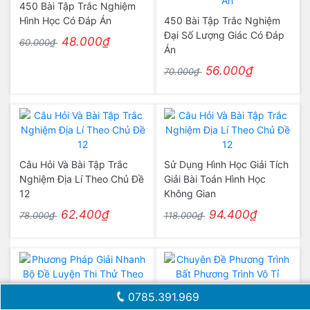
450 Bài Tập Trắc Nghiệm
Hình Học Có Đáp Án
450 Bài Tập Trắc Nghiệm
Đại Số Lượng Giác Có Đáp
48.000₫
60.000₫
Án
56.000₫
70.000₫
Câu Hỏi Và Bài Tập Trắc
Sử Dụng Hình Học Giải Tích
Nghiệm Địa Lí Theo Chủ Đề
Giải Bài Toán Hình Học
12
Không Gian
62.400₫
94.400₫
78.000₫
118.000₫
Chuyên Đề Phương Trình
0785.391.969
Bất Phương Trình Vô Tỉ