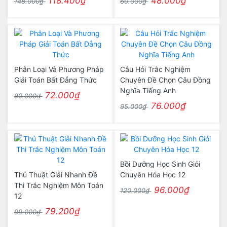
118.400₫
48.000₫
148.000₫
60.000₫
Phân Loại Và Phương Pháp
Câu Hỏi Trắc Nghiệm
Giải Toán Bất Đẳng Thức
Chuyên Đề Chọn Câu Đồng
Nghĩa Tiếng Anh
72.000₫
90.000₫
76.000₫
95.000₫
Bồi Dưỡng Học Sinh Giỏi
Thủ Thuật Giải Nhanh Đề
Chuyên Hóa Học 12
Thi Trắc Nghiệm Môn Toán
96.000₫
120.000₫
12
79.200₫
99.000₫