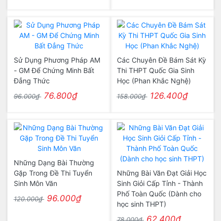
Sử Dụng Phương Pháp AM
Các Chuyên Đề Bám Sát Kỳ
- GM Để Chứng Minh Bất
Thi THPT Quốc Gia Sinh
Đẳng Thức
Học (Phan Khắc Nghệ)
76.800₫
126.400₫
96.000₫
158.000₫
Những Dạng Bài Thường
Gặp Trong Đề Thi Tuyển
Những Bài Văn Đạt Giải Học
Sinh Môn Văn
Sinh Giỏi Cấp Tỉnh - Thành
Phố Toàn Quốc (Dành cho
96.000₫
120.000₫
học sinh THPT)
62.400₫
78.000₫