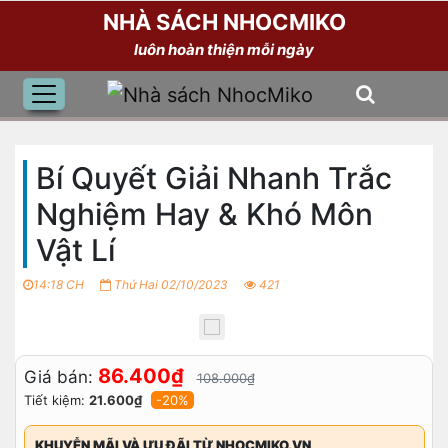
NHÀ SÁCH NHOCMIKO
luôn hoàn thiện mỗi ngày
Bí Quyết Giải Nhanh Trắc
Nghiệm Hay & Khó Môn
Vật Lí
14:18 CH
Thứ Hai 02/10/2023
421
86.400₫
Giá bán:
108.000₫
Tiết kiệm:
21.600₫
-20%
KHUYỄN MÃI VÀ ƯU ĐÃI TỪ NHOCMIKO.VN