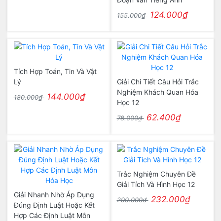
124.000₫
155.000₫
Tích Hợp Toán, Tin Và Vật
Lý
Giải Chi Tiết Câu Hỏi Trắc
Nghiệm Khách Quan Hóa
144.000₫
180.000₫
Học 12
62.400₫
78.000₫
Trắc Nghiệm Chuyên Đề
Giải Tích Và Hình Học 12
Giải Nhanh Nhờ Áp Dụng
232.000₫
290.000₫
Đúng Định Luật Hoặc Kết
Hợp Các Định Luật Môn