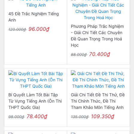
45 Đề Trắc Nghiệm Tiếng
Anh
Phương Pháp Trắc Nghiệm
96.000₫
120.000₫
- Giải Chi Tiết Các Chuyên
Đề Quan Trọng Trong Hoá
Học
70.400₫
88.000₫
Bí Quyết Làm Tốt Bài Tập
Giải Chi Tiết Đề Thi Thử, Đề
Từ Vựng Tiếng Anh (Ôn Thi
Thi Chính Thức, Đề Thi
THPT Quốc Gia)
Tham Khảo Môn Tiếng Anh
78.400₫
109.350₫
98.000₫
135.000₫