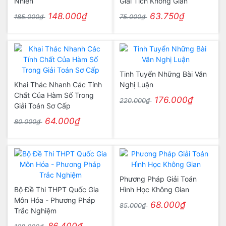
Nhiên
Giải Tích Không Gian
148.000₫
63.750₫
185.000₫
75.000₫
Tinh Tuyển Những Bài Văn
Khai Thác Nhanh Các Tính
Nghị Luận
Chất Của Hàm Số Trong
176.000₫
220.000₫
Giải Toán Sơ Cấp
64.000₫
80.000₫
Phương Pháp Giải Toán
Bộ Đề Thi THPT Quốc Gia
Hình Học Không Gian
Môn Hóa - Phương Pháp
68.000₫
85.000₫
Trắc Nghiệm