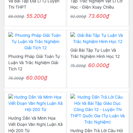
Và Bài Tập Địa Lí 12 Luyện
Tập Trắc Nghiệm Vật Lí Cơ
Thi THPT
Học - Điện Xoay Chiều
55.200₫
73.600₫
69.000₫
92.000₫
Giải Bài Tập Tự Luận Và
Phương Pháp Giải Toán Tự
Trắc Nghiệm Hình Học 12
Luận Và Trắc Nghiệm Giải
60.000₫
75.000₫
Tích 12
60.000₫
75.000₫
Hướng Dẫn Và Minh Họa
Viết Đoạn Văn Nghị Luận Xã
Hội 200 Từ
Hướng Dẫn Trả Lời Câu Hỏi