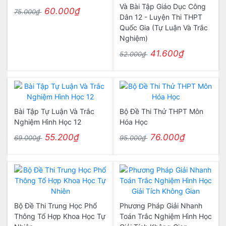
Và Bài Tập Giáo Dục Công
60.000₫
75.000₫
Dân 12 - Luyện Thi THPT
Quốc Gia (Tự Luận Và Trắc
Nghiệm)
41.600₫
52.000₫
Bài Tập Tự Luận Và Trắc
Bộ Đề Thi Thử THPT Môn
Nghiệm Hình Học 12
Hóa Học
55.200₫
76.000₫
69.000₫
95.000₫
Bộ Đề Thi Trung Học Phổ
Phương Pháp Giải Nhanh
Thông Tổ Hợp Khoa Học Tự
Toán Trắc Nghiệm Hình Học