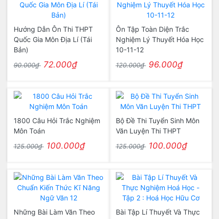
Hướng Dẫn Ôn Thi THPT
Ôn Tập Toàn Diện Trắc
Quốc Gia Môn Địa Lí (Tái
Nghiệm Lý Thuyết Hóa Học
Bản)
10-11-12
72.000₫
96.000₫
90.000₫
120.000₫
1800 Câu Hỏi Trắc Nghiệm
Bộ Đề Thi Tuyển Sinh Môn
Môn Toán
Văn Luyện Thi THPT
100.000₫
100.000₫
125.000₫
125.000₫
Những Bài Làm Văn Theo
Bài Tập Lí Thuyết Và Thực