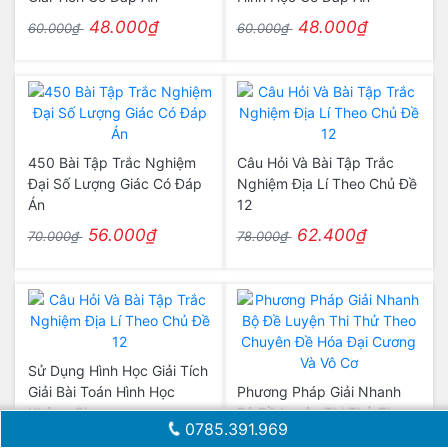
48.000₫
48.000₫
60.000₫
60.000₫
450 Bài Tập Trắc Nghiệm
Câu Hỏi Và Bài Tập Trắc
Đại Số Lượng Giác Có Đáp
Nghiệm Địa Lí Theo Chủ Đề
Án
12
56.000₫
62.400₫
70.000₫
78.000₫
Sử Dụng Hình Học Giải Tích
Giải Bài Toán Hình Học
Phương Pháp Giải Nhanh
Không Gian
Bộ Đề Luyện Thi Thử Theo
0785.391.969
Chuyên Đề Hóa Đại Cương
94.400₫
118.000₫