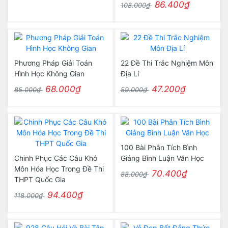
86.400₫
108.000₫
Phương Pháp Giải Toán
22 Đề Thi Trắc Nghiệm Môn
Hình Học Không Gian
Địa Lí
68.000₫
47.200₫
85.000₫
59.000₫
100 Bài Phân Tích Bình
Chinh Phục Các Câu Khó
Giảng Bình Luận Văn Học
Môn Hóa Học Trong Đề Thi
70.400₫
88.000₫
THPT Quốc Gia
94.400₫
118.000₫