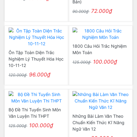
Bản)
72.000₫
90.000₫
1800 Câu Hỏi Trắc Nghiệm
Ôn Tập Toàn Diện Trắc
Môn Toán
Nghiệm Lý Thuyết Hóa Học
100.000₫
125.000₫
10-11-12
96.000₫
120.000₫
Bộ Đề Thi Tuyển Sinh Môn
Văn Luyện Thi THPT
Những Bài Làm Văn Theo
Chuẩn Kiến Thức Kĩ Năng
100.000₫
125.000₫
Ngữ Văn 12