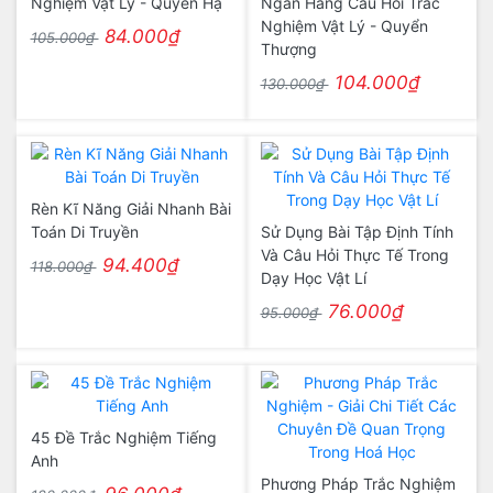
Nghiệm Vật Lý - Quyển Hạ
Ngân Hàng Câu Hỏi Trắc
Nghiệm Vật Lý - Quyển
84.000₫
105.000₫
Thượng
104.000₫
130.000₫
Rèn Kĩ Năng Giải Nhanh Bài
Toán Di Truyền
Sử Dụng Bài Tập Định Tính
Và Câu Hỏi Thực Tế Trong
94.400₫
118.000₫
Dạy Học Vật Lí
76.000₫
95.000₫
45 Đề Trắc Nghiệm Tiếng
Anh
Phương Pháp Trắc Nghiệm