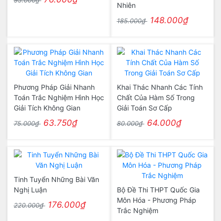
95.000₫
Nhiên
148.000₫
185.000₫
Phương Pháp Giải Nhanh
Khai Thác Nhanh Các Tính
Toán Trắc Nghiệm Hình Học
Chất Của Hàm Số Trong
Giải Tích Không Gian
Giải Toán Sơ Cấp
63.750₫
64.000₫
75.000₫
80.000₫
Tinh Tuyển Những Bài Văn
Nghị Luận
Bộ Đề Thi THPT Quốc Gia
Môn Hóa - Phương Pháp
176.000₫
220.000₫
Trắc Nghiệm