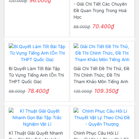
96.000₫
120.000₫
- Giải Chi Tiết Các Chuyên
Đề Quan Trọng Trong Hoá
Học
70.400₫
88.000₫
Bí Quyết Làm Tốt Bài Tập
Giải Chi Tiết Đề Thi Thử, Đề
Từ Vựng Tiếng Anh (Ôn Thi
Thi Chính Thức, Đề Thi
THPT Quốc Gia)
Tham Khảo Môn Tiếng Anh
78.400₫
109.350₫
98.000₫
135.000₫
Kĩ Thuật Giải Quyết Nhanh
Chinh Phục Câu Hỏi Lí