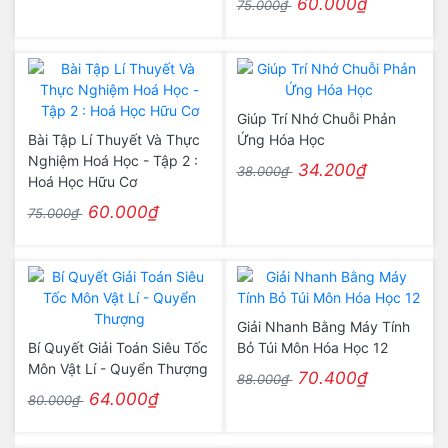
60.000₫
75.000₫
Giúp Trí Nhớ Chuỗi Phản
Bài Tập Lí Thuyết Và Thực
Ứng Hóa Học
Nghiệm Hoá Học - Tập 2 :
34.200₫
38.000₫
Hoá Học Hữu Cơ
60.000₫
75.000₫
Giải Nhanh Bằng Máy Tính
Bí Quyết Giải Toán Siêu Tốc
Bỏ Túi Môn Hóa Học 12
Môn Vật Lí - Quyển Thượng
70.400₫
88.000₫
64.000₫
80.000₫