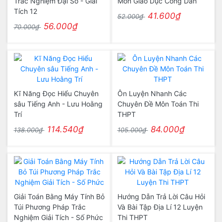
Trắc Nghiệm Đại Số - Giải
Môn Giáo Dục Công Dân
Tích 12
41.600₫
52.000₫
56.000₫
70.000₫
Kĩ Năng Đọc Hiểu Chuyên
Ôn Luyện Nhanh Các
sâu Tiếng Anh - Lưu Hoằng
Chuyên Đề Môn Toán Thi
Trí
THPT
114.540₫
84.000₫
138.000₫
105.000₫
Giải Toán Bằng Máy Tính Bỏ
Hướng Dẫn Trả Lời Câu Hỏi
Túi Phương Pháp Trắc
Và Bài Tập Địa Lí 12 Luyện
Nghiệm Giải Tích - Số Phức
Thi THPT