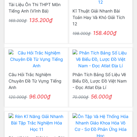
Tài Liệu Ôn Thi THPT Môn
Tiếng Anh (Vĩnh Bá)
Kĩ Thuật Giải Nhanh Bài
Toán Hay Và Khó Giải Tích
135.200₫
169.000₫
12
158.400₫
198.000₫
Câu Hỏi Trắc Nghiệm
Phân Tích Bảng Số Liệu Vẽ
Chuyên Đề Từ Vựng Tiếng
Biểu Đồ, Lược Đồ Việt Nam
Anh
- Đọc Atlat Địa Lí
96.000₫
56.000₫
120.000₫
70.000₫