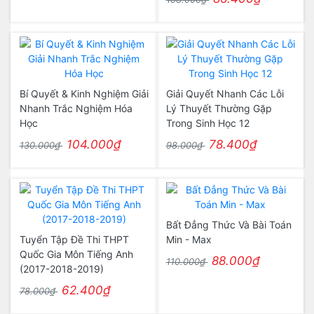
Bí Quyết & Kinh Nghiệm Giải
Giải Quyết Nhanh Các Lỗi
Nhanh Trắc Nghiệm Hóa
Lý Thuyết Thường Gặp
Học
Trong Sinh Học 12
104.000₫
78.400₫
130.000₫
98.000₫
Bất Đẳng Thức Và Bài Toán
Tuyển Tập Đề Thi THPT
Min - Max
Quốc Gia Môn Tiếng Anh
88.000₫
110.000₫
(2017-2018-2019)
62.400₫
78.000₫