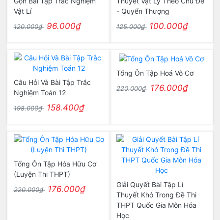
Gọn Bài Tập Trắc Nghiệm
Thuyết Vật Lý Theo Chủ Đề
Vật Lí
- Quyển Thượng
96.000₫
100.000₫
120.000₫
125.000₫
Tổng Ôn Tập Hoá Vô Cơ
Câu Hỏi Và Bài Tập Trắc
176.000₫
220.000₫
Nghiệm Toán 12
158.400₫
198.000₫
Tổng Ôn Tập Hóa Hữu Cơ
(Luyện Thi THPT)
Giải Quyết Bài Tập Lí
176.000₫
220.000₫
Thuyết Khó Trong Đề Thi
THPT Quốc Gia Môn Hóa
Học