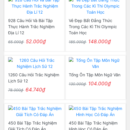
928 Câu Hỏi Và Bài Tập
Vẻ Đẹp Bất Đẳng Thức
Thực Hành Trắc Nghiệm
Trong Các Kì Thi Olympic
Địa Lí 12
Toán Học
52.000₫
148.000₫
65.000₫
185.000₫
1260 Câu Hỏi Trắc Nghiệm
Tổng Ôn Tập Môn Ngữ Văn
Lịch Sử 12
104.000₫
130.000₫
64.740₫
78.000₫
450 Bài Tập Trắc Nghiệm
450 Bài Tập Trắc Nghiệm
Giải Tích Có Đáp Án
Hình Học Có Đáp Án