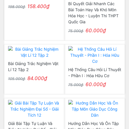
Bí Quyết Giải Nhanh Các
158.400₫
198.000₫
Bài Toán Hay Và Khó Môn
Hóa Học - Luyện Thi THPT
Quốc Gia
60.000₫
75.000₫
Bài Giảng Trắc Nghiệm Vật
Lí 12 Tập 2
Hệ Thống Câu Hỏi Lí Thuyết
- Phần I : Hóa Hữu Cơ
84.000₫
105.000₫
60.000₫
75.000₫
Giải Bài Tập Tự Luận Và
Hướng Dẫn Học Và Ôn Tập