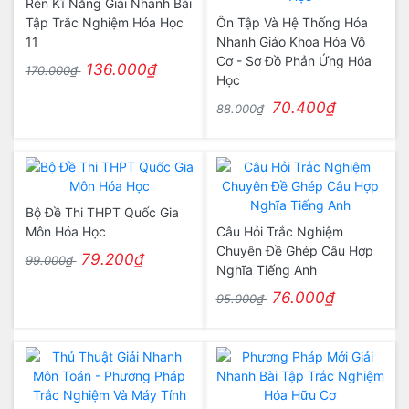
Rèn Kĩ Năng Giải Nhanh Bài
Tập Trắc Nghiệm Hóa Học
Ôn Tập Và Hệ Thống Hóa
11
Nhanh Giáo Khoa Hóa Vô
Cơ - Sơ Đồ Phản Ứng Hóa
136.000₫
170.000₫
Học
70.400₫
88.000₫
Bộ Đề Thi THPT Quốc Gia
Môn Hóa Học
Câu Hỏi Trắc Nghiệm
Chuyên Đề Ghép Câu Hợp
79.200₫
99.000₫
Nghĩa Tiếng Anh
76.000₫
95.000₫