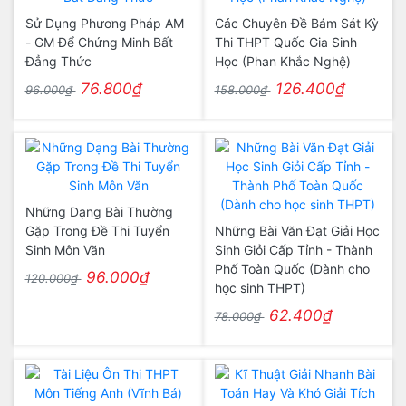
Sử Dụng Phương Pháp AM
Các Chuyên Đề Bám Sát Kỳ
- GM Để Chứng Minh Bất
Thi THPT Quốc Gia Sinh
Đẳng Thức
Học (Phan Khắc Nghệ)
76.800₫
126.400₫
96.000₫
158.000₫
Những Dạng Bài Thường
Gặp Trong Đề Thi Tuyển
Những Bài Văn Đạt Giải Học
Sinh Môn Văn
Sinh Giỏi Cấp Tỉnh - Thành
Phố Toàn Quốc (Dành cho
96.000₫
120.000₫
học sinh THPT)
62.400₫
78.000₫