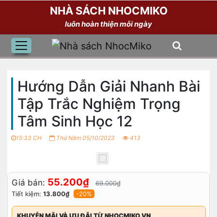
NHÀ SÁCH NHOCMIKO
luôn hoàn thiện mỗi ngày
Hướng Dẫn Giải Nhanh Bài
Tập Trắc Nghiệm Trọng
Tâm Sinh Học 12
15:33 CH
Thứ Năm 05/10/2023
413
55.200₫
Giá bán:
69.000₫
Tiết kiệm:
13.800₫
-20%
KHUYỄN MÃI VÀ ƯU ĐÃI TỪ NHOCMIKO.VN