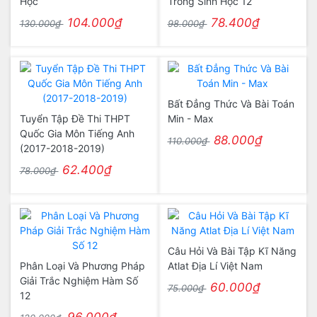
Học
Trong Sinh Học 12
104.000₫
78.400₫
130.000₫
98.000₫
Bất Đẳng Thức Và Bài Toán
Tuyển Tập Đề Thi THPT
Min - Max
Quốc Gia Môn Tiếng Anh
88.000₫
110.000₫
(2017-2018-2019)
62.400₫
78.000₫
Câu Hỏi Và Bài Tập Kĩ Năng
Phân Loại Và Phương Pháp
Atlat Địa Lí Việt Nam
Giải Trắc Nghiệm Hàm Số
60.000₫
75.000₫
12