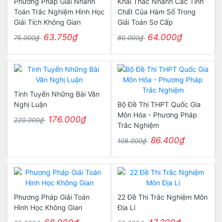
Phương Pháp Giải Nhanh
Khai Thác Nhanh Các Tính
Toán Trắc Nghiệm Hình Học
Chất Của Hàm Số Trong
Giải Tích Không Gian
Giải Toán Sơ Cấp
63.750₫
64.000₫
75.000₫
80.000₫
Tinh Tuyển Những Bài Văn
Nghị Luận
Bộ Đề Thi THPT Quốc Gia
Môn Hóa - Phương Pháp
176.000₫
220.000₫
Trắc Nghiệm
86.400₫
108.000₫
Phương Pháp Giải Toán
22 Đề Thi Trắc Nghiệm Môn
Hình Học Không Gian
Địa Lí