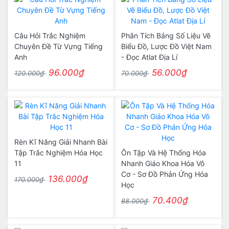
Câu Hỏi Trắc Nghiệm
Phân Tích Bảng Số Liệu Vẽ
Chuyên Đề Từ Vựng Tiếng
Biểu Đồ, Lược Đồ Việt Nam
Anh
- Đọc Atlat Địa Lí
96.000₫
56.000₫
120.000₫
70.000₫
Rèn Kĩ Năng Giải Nhanh Bài
Tập Trắc Nghiệm Hóa Học
Ôn Tập Và Hệ Thống Hóa
11
Nhanh Giáo Khoa Hóa Vô
Cơ - Sơ Đồ Phản Ứng Hóa
136.000₫
170.000₫
Học
70.400₫
88.000₫