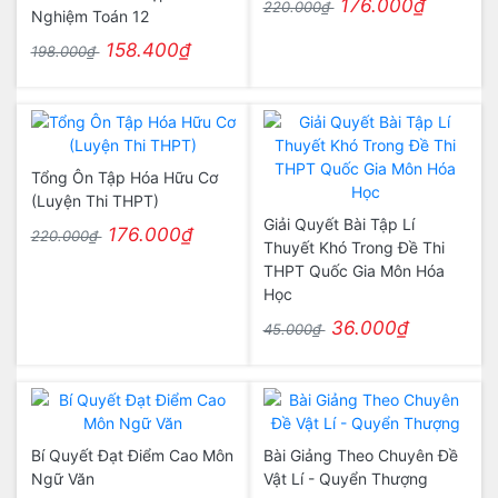
176.000₫
220.000₫
Nghiệm Toán 12
158.400₫
198.000₫
Tổng Ôn Tập Hóa Hữu Cơ
(Luyện Thi THPT)
Giải Quyết Bài Tập Lí
176.000₫
220.000₫
Thuyết Khó Trong Đề Thi
THPT Quốc Gia Môn Hóa
Học
36.000₫
45.000₫
Bí Quyết Đạt Điểm Cao Môn
Bài Giảng Theo Chuyên Đề
Ngữ Văn
Vật Lí - Quyển Thượng