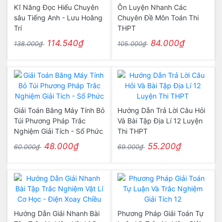
Kĩ Năng Đọc Hiểu Chuyên
Ôn Luyện Nhanh Các
sâu Tiếng Anh - Lưu Hoằng
Chuyên Đề Môn Toán Thi
Trí
THPT
114.540₫
84.000₫
138.000₫
105.000₫
Giải Toán Bằng Máy Tính Bỏ
Hướng Dẫn Trả Lời Câu Hỏi
Túi Phương Pháp Trắc
Và Bài Tập Địa Lí 12 Luyện
Nghiệm Giải Tích - Số Phức
Thi THPT
48.000₫
55.200₫
60.000₫
69.000₫
Hướng Dẫn Giải Nhanh Bài
Phương Pháp Giải Toán Tự