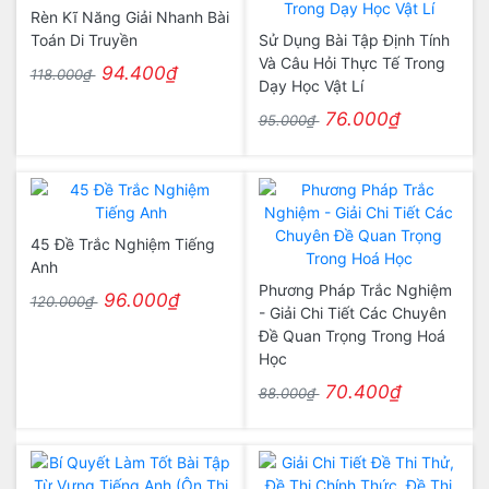
Rèn Kĩ Năng Giải Nhanh Bài
Toán Di Truyền
Sử Dụng Bài Tập Định Tính
Và Câu Hỏi Thực Tế Trong
94.400₫
118.000₫
Dạy Học Vật Lí
76.000₫
95.000₫
45 Đề Trắc Nghiệm Tiếng
Anh
Phương Pháp Trắc Nghiệm
96.000₫
120.000₫
- Giải Chi Tiết Các Chuyên
Đề Quan Trọng Trong Hoá
Học
70.400₫
88.000₫