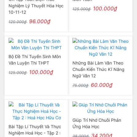
Nghiệm Lý Thuyết Hóa Học
100.000₫
125.000₫
10-11-12
96.000₫
120.000₫
Bộ Đề Thi Tuyển Sinh Môn
Văn Luyện Thi THPT
Những Bài Làm Văn Theo
Chuẩn Kiến Thức Kĩ Năng
100.000₫
125.000₫
Ngữ Văn 12
60.000₫
75.000₫
Giúp Trí Nhớ Chuỗi Phản
Bài Tập Lí Thuyết Và Thực
Ứng Hóa Học
Nghiệm Hoá Học - Tập 2 :
34.200₫
38.000₫