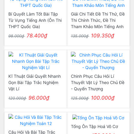
Bí Quyết Làm Tốt Bài Tập
Giải Chi Tiết Đề Thi Thử, Đề
Từ Vựng Tiếng Anh (Ôn Thi
Thi Chính Thức, Đề Thi
THPT Quốc Gia)
Tham Khảo Môn Tiếng Anh
78.400₫
109.350₫
98.000₫
135.000₫
Kĩ Thuật Giải Quyết Nhanh
Chinh Phục Câu Hỏi Lí
Gọn Bài Tập Trắc Nghiệm
Thuyết Vật Lý Theo Chủ Đề
Vật Lí
- Quyển Thượng
96.000₫
100.000₫
120.000₫
125.000₫
Tổng Ôn Tập Hoá Vô Cơ
Câu Hỏi Và Bài Tập Trắc