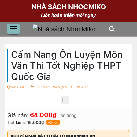
NHÀ SÁCH NHOCMIKO
luôn hoàn thiện mỗi ngày
Cẩm Nang Ôn Luyện Môn
Văn Thi Tốt Nghiệp THPT
Quốc Gia
16:28 CH
Thứ Năm 05/10/2023
431
64.000₫
Giá bán:
80.000₫
Tiết kiệm:
16.000₫
-20%
KHUYỄN MÃI VÀ ƯU ĐÃI TỪ NHOCMIKO.VN