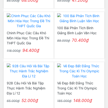
68.000₫
47.200₫
85.000₫
59.000₫
100 Bài Phân Tích Bình
Chinh Phục Các Câu Khó
Giảng Bình Luận Văn Học
Môn Hóa Học Trong Đề Thi
70.400₫
88.000₫
THPT Quốc Gia
94.400₫
118.000₫
928 Câu Hỏi Và Bài Tập
Vẻ Đẹp Bất Đẳng Thức
Thực Hành Trắc Nghiệm
Trong Các Kì Thi Olympic
Địa Lí 12
Toán Học
52.000₫
148.000₫
65.000₫
185.000₫