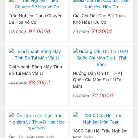
Trắc Nghiệm Theo Chuyên
Giải Chi Tiết Các Bài Toán
Đề Hóa Vô Cơ
Khó Hóa Hữu Cơ
92.000₫
71.200₫
115.000₫
89.000₫
Giải Nhanh Bằng Máy Tính
Bỏ Túi Môn Vật Lí
Hướng Dẫn Ôn Thi THPT
Quốc Gia Môn Địa Lí (Tái
88.000₫
110.000₫
Bản)
72.000₫
90.000₫
1800 Câu Hỏi Trắc Nghiệm
Ôn Tập Toàn Diện Trắc
Môn Toán