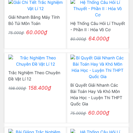
Giải Nhanh Bằng Máy Tính
Bỏ Túi Môn Toán
Hệ Thống Câu Hỏi Lí Thuyết
- Phần II : Hóa Vô Cơ
60.000₫
75.000₫
64.000₫
80.000₫
Trắc Nghiệm Theo Chuyên
Đề Vật Lí 12
Bí Quyết Giải Nhanh Các
158.400₫
198.000₫
Bài Toán Hay Và Khó Môn
Hóa Học - Luyện Thi THPT
Quốc Gia
60.000₫
75.000₫