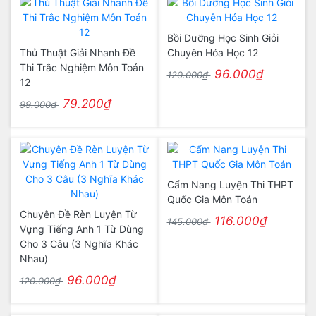
Bồi Dưỡng Học Sinh Giỏi
Thủ Thuật Giải Nhanh Đề
Chuyên Hóa Học 12
Thi Trắc Nghiệm Môn Toán
96.000₫
120.000₫
12
79.200₫
99.000₫
Cẩm Nang Luyện Thi THPT
Quốc Gia Môn Toán
Chuyên Đề Rèn Luyện Từ
116.000₫
145.000₫
Vựng Tiếng Anh 1 Từ Dùng
Cho 3 Câu (3 Nghĩa Khác
Nhau)
96.000₫
120.000₫