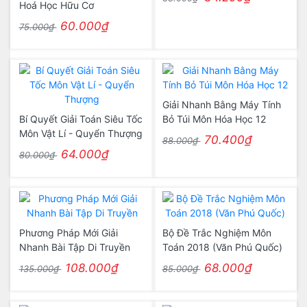
Hoá Học Hữu Cơ
60.000₫
75.000₫
Giải Nhanh Bằng Máy Tính
Bí Quyết Giải Toán Siêu Tốc
Bỏ Túi Môn Hóa Học 12
Môn Vật Lí - Quyển Thượng
70.400₫
88.000₫
64.000₫
80.000₫
Phương Pháp Mới Giải
Bộ Đề Trắc Nghiệm Môn
Nhanh Bài Tập Di Truyền
Toán 2018 (Văn Phú Quốc)
108.000₫
68.000₫
135.000₫
85.000₫