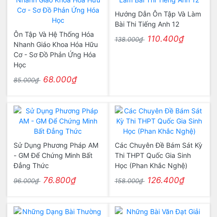
Hướng Dẫn Ôn Tập Và Làm
Bài Thi Tiếng Anh 12
Ôn Tập Và Hệ Thống Hóa
110.400₫
138.000₫
Nhanh Giáo Khoa Hóa Hữu
Cơ - Sơ Đồ Phản Ứng Hóa
Học
68.000₫
85.000₫
Sử Dụng Phương Pháp AM
Các Chuyên Đề Bám Sát Kỳ
- GM Để Chứng Minh Bất
Thi THPT Quốc Gia Sinh
Đẳng Thức
Học (Phan Khắc Nghệ)
76.800₫
126.400₫
96.000₫
158.000₫