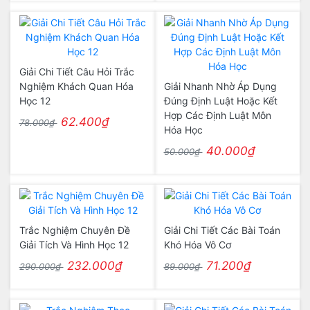
Giải Chi Tiết Câu Hỏi Trắc
Nghiệm Khách Quan Hóa
Giải Nhanh Nhờ Áp Dụng
Học 12
Đúng Định Luật Hoặc Kết
Hợp Các Định Luật Môn
62.400₫
78.000₫
Hóa Học
40.000₫
50.000₫
Trắc Nghiệm Chuyên Đề
Giải Chi Tiết Các Bài Toán
Giải Tích Và Hình Học 12
Khó Hóa Vô Cơ
232.000₫
71.200₫
290.000₫
89.000₫