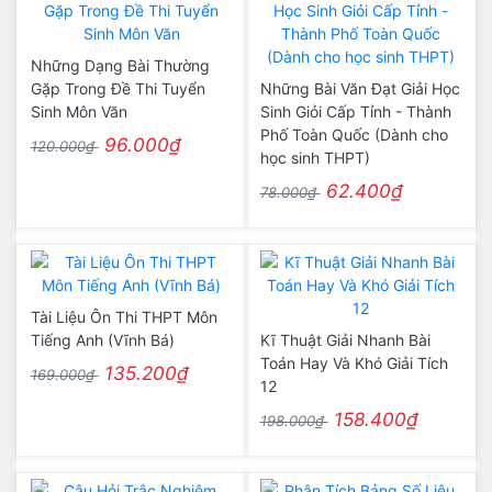
Những Dạng Bài Thường
Gặp Trong Đề Thi Tuyển
Những Bài Văn Đạt Giải Học
Sinh Môn Văn
Sinh Giỏi Cấp Tỉnh - Thành
Phố Toàn Quốc (Dành cho
96.000₫
120.000₫
học sinh THPT)
62.400₫
78.000₫
Tài Liệu Ôn Thi THPT Môn
Tiếng Anh (Vĩnh Bá)
Kĩ Thuật Giải Nhanh Bài
Toán Hay Và Khó Giải Tích
135.200₫
169.000₫
12
158.400₫
198.000₫