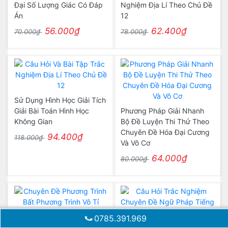
Đại Số Lượng Giác Có Đáp
Nghiệm Địa Lí Theo Chủ Đề
Án
12
56.000₫
62.400₫
70.000₫
78.000₫
Sử Dụng Hình Học Giải Tích
Giải Bài Toán Hình Học
Phương Pháp Giải Nhanh
Không Gian
Bộ Đề Luyện Thi Thử Theo
Chuyên Đề Hóa Đại Cương
94.400₫
118.000₫
Và Vô Cơ
64.000₫
80.000₫
Chuyên Đề Phương Trình
0785.391.969
Bất Phương Trình Vô Tỉ
Câu Hỏi Trắc Nghiệm