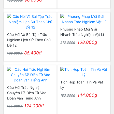
96.000₫
120.000₫
Phương Pháp Mới Giải
Câu Hỏi Và Bài Tập Trắc
Nhanh Trắc Nghiệm Vật Lí
Nghiệm Lịch Sử Theo Chủ
168.000₫
210.000₫
Đề 12
86.400₫
108.000₫
Tích Hợp Toán, Tin Và Vật
Câu Hỏi Trắc Nghiệm
Lý
Chuyên Đề Điền Từ Vào
144.000₫
180.000₫
Đoạn Văn Tiếng Anh
124.000₫
155.000₫