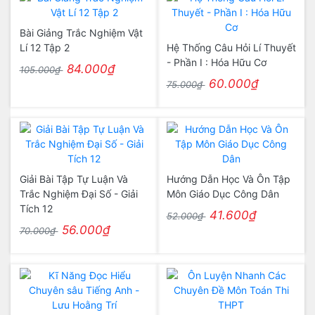
Bài Giảng Trắc Nghiệm Vật
Lí 12 Tập 2
Hệ Thống Câu Hỏi Lí Thuyết
- Phần I : Hóa Hữu Cơ
84.000₫
105.000₫
60.000₫
75.000₫
Giải Bài Tập Tự Luận Và
Hướng Dẫn Học Và Ôn Tập
Trắc Nghiệm Đại Số - Giải
Môn Giáo Dục Công Dân
Tích 12
41.600₫
52.000₫
56.000₫
70.000₫