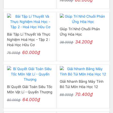
60.000₫
75.000₫
Giúp Trí Nhớ Chuỗi Phản
Bài Tập Lí Thuyết Và Thực
Ứng Hóa Học
Nghiệm Hoá Học - Tập 2 :
34.200₫
38.000₫
Hoá Học Hữu Cơ
60.000₫
75.000₫
Giải Nhanh Bằng Máy Tính
Bí Quyết Giải Toán Siêu Tốc
Bỏ Túi Môn Hóa Học 12
Môn Vật Lí - Quyển Thượng
70.400₫
88.000₫
64.000₫
80.000₫