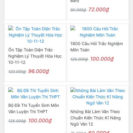
Bản)
72.000₫
90.000₫
1800 Câu Hỏi Trắc Nghiệm
Ôn Tập Toàn Diện Trắc
Môn Toán
Nghiệm Lý Thuyết Hóa Học
100.000₫
125.000₫
10-11-12
96.000₫
120.000₫
Bộ Đề Thi Tuyển Sinh Môn
Văn Luyện Thi THPT
Những Bài Làm Văn Theo
Chuẩn Kiến Thức Kĩ Năng
100.000₫
125.000₫
Ngữ Văn 12