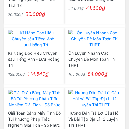
Tích 12
41.600₫
52.000₫
56.000₫
70.000₫
Kĩ Năng Đọc Hiểu Chuyên
Ôn Luyện Nhanh Các
sâu Tiếng Anh - Lưu Hoằng
Chuyên Đề Môn Toán Thi
Trí
THPT
114.540₫
84.000₫
138.000₫
105.000₫
Giải Toán Bằng Máy Tính Bỏ
Hướng Dẫn Trả Lời Câu Hỏi
Túi Phương Pháp Trắc
Và Bài Tập Địa Lí 12 Luyện
Nghiệm Giải Tích - Số Phức
Thi THPT