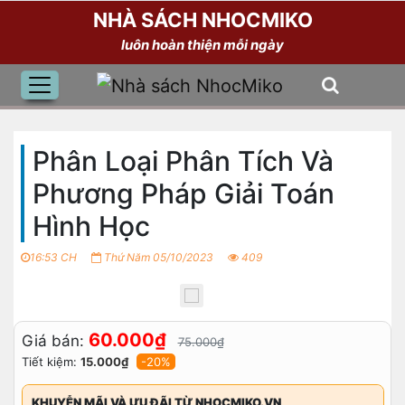
NHÀ SÁCH NHOCMIKO
luôn hoàn thiện mỗi ngày
Phân Loại Phân Tích Và
Phương Pháp Giải Toán
Hình Học
16:53 CH
Thứ Năm 05/10/2023
409
60.000₫
Giá bán:
75.000₫
Tiết kiệm:
15.000₫
-20%
KHUYỄN MÃI VÀ ƯU ĐÃI TỪ NHOCMIKO.VN