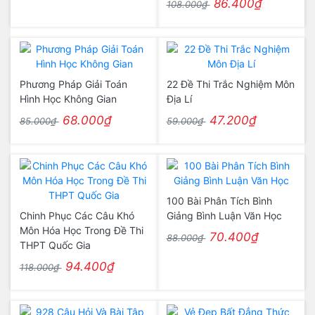
86.400₫
108.000₫
Phương Pháp Giải Toán
22 Đề Thi Trắc Nghiệm Môn
Hình Học Không Gian
Địa Lí
68.000₫
47.200₫
85.000₫
59.000₫
100 Bài Phân Tích Bình
Chinh Phục Các Câu Khó
Giảng Bình Luận Văn Học
Môn Hóa Học Trong Đề Thi
70.400₫
88.000₫
THPT Quốc Gia
94.400₫
118.000₫