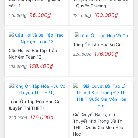
Vật Lí
- Quyển Thượng
96.000₫
100.000₫
120.000₫
125.000₫
Tổng Ôn Tập Hoá Vô Cơ
Câu Hỏi Và Bài Tập Trắc
176.000₫
220.000₫
Nghiệm Toán 12
158.400₫
198.000₫
Tổng Ôn Tập Hóa Hữu Cơ
(Luyện Thi THPT)
Giải Quyết Bài Tập Lí
176.000₫
220.000₫
Thuyết Khó Trong Đề Thi
THPT Quốc Gia Môn Hóa
Học