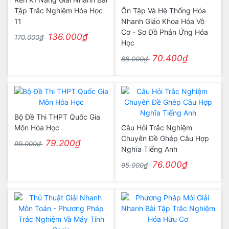
Tập Trắc Nghiệm Hóa Học
Ôn Tập Và Hệ Thống Hóa
11
Nhanh Giáo Khoa Hóa Vô
Cơ - Sơ Đồ Phản Ứng Hóa
136.000₫
170.000₫
Học
70.400₫
88.000₫
Bộ Đề Thi THPT Quốc Gia
Môn Hóa Học
Câu Hỏi Trắc Nghiệm
Chuyên Đề Ghép Câu Hợp
79.200₫
99.000₫
Nghĩa Tiếng Anh
76.000₫
95.000₫