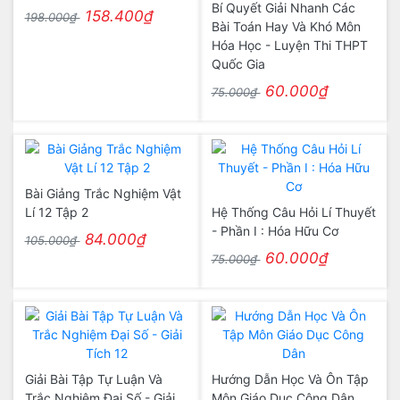
Bí Quyết Giải Nhanh Các
158.400₫
198.000₫
Bài Toán Hay Và Khó Môn
Hóa Học - Luyện Thi THPT
Quốc Gia
60.000₫
75.000₫
Bài Giảng Trắc Nghiệm Vật
Lí 12 Tập 2
Hệ Thống Câu Hỏi Lí Thuyết
- Phần I : Hóa Hữu Cơ
84.000₫
105.000₫
60.000₫
75.000₫
Giải Bài Tập Tự Luận Và
Hướng Dẫn Học Và Ôn Tập
Trắc Nghiệm Đại Số - Giải
Môn Giáo Dục Công Dân