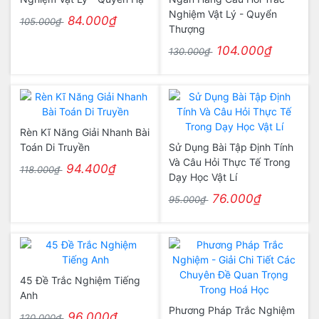
Nghiệm Vật Lý - Quyển
84.000₫
105.000₫
Thượng
104.000₫
130.000₫
Rèn Kĩ Năng Giải Nhanh Bài
Toán Di Truyền
Sử Dụng Bài Tập Định Tính
Và Câu Hỏi Thực Tế Trong
94.400₫
118.000₫
Dạy Học Vật Lí
76.000₫
95.000₫
45 Đề Trắc Nghiệm Tiếng
Anh
Phương Pháp Trắc Nghiệm
96.000₫
120.000₫