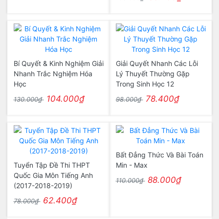
Bí Quyết & Kinh Nghiệm Giải
Giải Quyết Nhanh Các Lỗi
Nhanh Trắc Nghiệm Hóa
Lý Thuyết Thường Gặp
Học
Trong Sinh Học 12
104.000₫
78.400₫
130.000₫
98.000₫
Bất Đẳng Thức Và Bài Toán
Tuyển Tập Đề Thi THPT
Min - Max
Quốc Gia Môn Tiếng Anh
88.000₫
110.000₫
(2017-2018-2019)
62.400₫
78.000₫