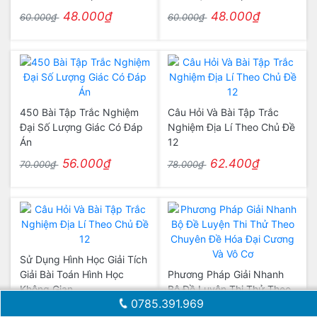
48.000₫
48.000₫
60.000₫
60.000₫
450 Bài Tập Trắc Nghiệm
Câu Hỏi Và Bài Tập Trắc
Đại Số Lượng Giác Có Đáp
Nghiệm Địa Lí Theo Chủ Đề
Án
12
56.000₫
62.400₫
70.000₫
78.000₫
Sử Dụng Hình Học Giải Tích
Giải Bài Toán Hình Học
Phương Pháp Giải Nhanh
Không Gian
Bộ Đề Luyện Thi Thử Theo
0785.391.969
Chuyên Đề Hóa Đại Cương
94.400₫
118.000₫