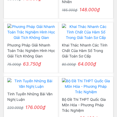
Nhiên
148.000₫
185.000₫
Phương Pháp Giải Nhanh
Khai Thác Nhanh Các Tính
Toán Trắc Nghiệm Hình Học
Chất Của Hàm Số Trong
Giải Tích Không Gian
Giải Toán Sơ Cấp
63.750₫
64.000₫
75.000₫
80.000₫
Tinh Tuyển Những Bài Văn
Nghị Luận
Bộ Đề Thi THPT Quốc Gia
Môn Hóa - Phương Pháp
176.000₫
220.000₫
Trắc Nghiệm