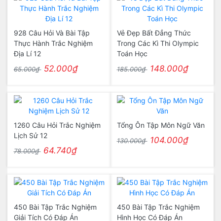
928 Câu Hỏi Và Bài Tập
Vẻ Đẹp Bất Đẳng Thức
Thực Hành Trắc Nghiệm
Trong Các Kì Thi Olympic
Địa Lí 12
Toán Học
52.000₫
148.000₫
65.000₫
185.000₫
1260 Câu Hỏi Trắc Nghiệm
Tổng Ôn Tập Môn Ngữ Văn
Lịch Sử 12
104.000₫
130.000₫
64.740₫
78.000₫
450 Bài Tập Trắc Nghiệm
450 Bài Tập Trắc Nghiệm
Giải Tích Có Đáp Án
Hình Học Có Đáp Án