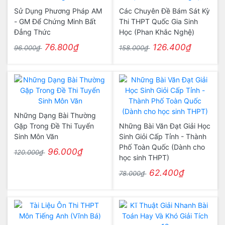
Sử Dụng Phương Pháp AM
Các Chuyên Đề Bám Sát Kỳ
- GM Để Chứng Minh Bất
Thi THPT Quốc Gia Sinh
Đẳng Thức
Học (Phan Khắc Nghệ)
76.800₫
126.400₫
96.000₫
158.000₫
Những Dạng Bài Thường
Gặp Trong Đề Thi Tuyển
Những Bài Văn Đạt Giải Học
Sinh Môn Văn
Sinh Giỏi Cấp Tỉnh - Thành
Phố Toàn Quốc (Dành cho
96.000₫
120.000₫
học sinh THPT)
62.400₫
78.000₫