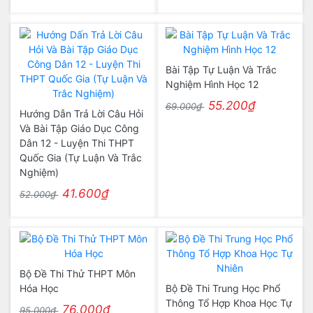
Bài Tập Tự Luận Và Trắc
Nghiệm Hình Học 12
55.200₫
69.000₫
Hướng Dẫn Trả Lời Câu Hỏi
Và Bài Tập Giáo Dục Công
Dân 12 - Luyện Thi THPT
Quốc Gia (Tự Luận Và Trắc
Nghiệm)
41.600₫
52.000₫
Bộ Đề Thi Thử THPT Môn
Hóa Học
Bộ Đề Thi Trung Học Phổ
Thông Tổ Hợp Khoa Học Tự
76.000₫
95.000₫