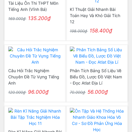
Tài Liệu Ôn Thi THPT Môn
Tiếng Anh (Vĩnh Bá)
Kĩ Thuật Giải Nhanh Bài
Toán Hay Và Khó Giải Tích
135.200₫
169.000₫
12
158.400₫
198.000₫
Câu Hỏi Trắc Nghiệm
Phân Tích Bảng Số Liệu Vẽ
Chuyên Đề Từ Vựng Tiếng
Biểu Đồ, Lược Đồ Việt Nam
Anh
- Đọc Atlat Địa Lí
96.000₫
56.000₫
120.000₫
70.000₫
Rèn Kĩ Năng Giải Nhanh Bài