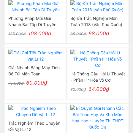
Phương Pháp Mới Giải
Bộ Đề Trắc Nghiệm Môn
Nhanh Bài Tập Di Truyền
Toán 2018 (Văn Phú Quốc)
108.000₫
68.000₫
135.000₫
85.000₫
Giải Nhanh Bằng Máy Tính
Bỏ Túi Môn Toán
Hệ Thống Câu Hỏi Lí Thuyết
- Phần II : Hóa Vô Cơ
60.000₫
75.000₫
64.000₫
80.000₫
Trắc Nghiệm Theo Chuyên
Đề Vật Lí 12