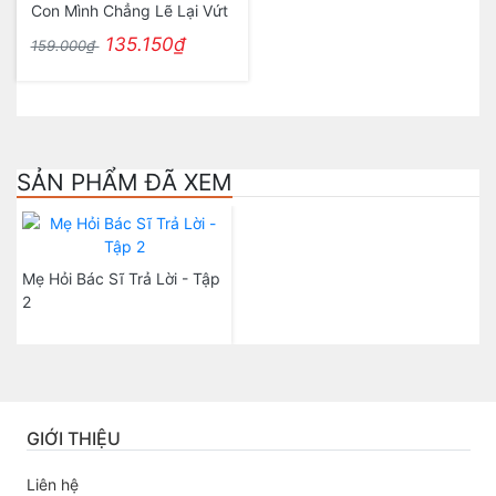
Con Mình Chẳng Lẽ Lại Vứt
135.150₫
159.000₫
SẢN PHẨM ĐÃ XEM
Mẹ Hỏi Bác Sĩ Trả Lời - Tập
2
GIỚI THIỆU
Liên hệ