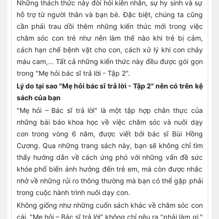
Những thách thức này đòi hỏi kiên nhẫn, sự hy sinh và sự
hỗ trợ từ người thân và bạn bè. Đặc biệt, chúng ta cũng
cần phải trau dồi thêm những kiến thức mới trong việc
chăm sóc con trẻ như nên làm thế nào khi trẻ bị cảm,
cách hạn chế bệnh vặt cho con, cách xử lý khi con chảy
máu cam,... Tất cả những kiến thức này đều được gói gọn
trong "Mẹ hỏi bác sĩ trả lời - Tập 2".
Lý do tại sao "Mẹ hỏi bác sĩ trả lời - Tập 2" nên có trên kệ
sách của bạn
"Mẹ hỏi – Bác sĩ trả lời" là một tập hợp chân thực của
những bài báo khoa học về việc chăm sóc và nuôi dạy
con trong vòng 6 năm, được viết bởi bác sĩ Bùi Hồng
Cương. Qua những trang sách này, bạn sẽ không chỉ tìm
thấy hướng dẫn về cách ứng phó với những vấn đề sức
khỏe phổ biến ảnh hưởng đến trẻ em, mà còn được nhắc
nhở về những rủi ro thông thường mà bạn có thể gặp phải
trong cuộc hành trình nuôi dạy con.
Không giống như những cuốn sách khác về chăm sóc con
cái, "Mẹ hỏi – Bác sĩ trả lời" không chỉ nêu ra "phải làm gì,"