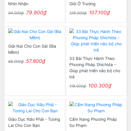
Nhìn Nhận
Giỏi Ở Trường
79.900₫
107.100₫
94.000₫
126.000₫
Giải Nai Cho Con Gái (Bìa
Mềm)
33 Bài Thực Hành Theo
57.800₫
68.000₫
Phương Pháp Shichida -
Giúp phát triển não bộ cho
trẻ
100.300₫
118.000₫
Giáo Dục Não Phải - Tương
Cẩm Nang Phương Pháp
Lai Cho Con Bạn
Sư Phạm