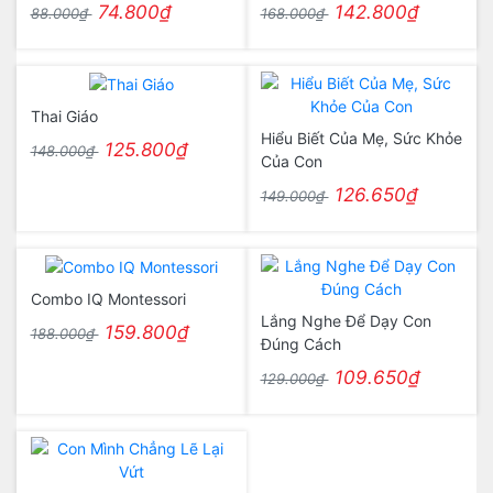
74.800₫
142.800₫
88.000₫
168.000₫
Thai Giáo
Hiểu Biết Của Mẹ, Sức Khỏe
125.800₫
148.000₫
Của Con
126.650₫
149.000₫
Combo IQ Montessori
Lắng Nghe Để Dạy Con
159.800₫
188.000₫
Đúng Cách
109.650₫
129.000₫