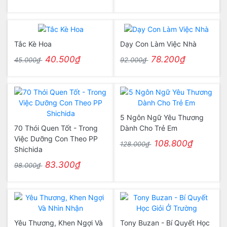
Tắc Kè Hoa
Dạy Con Làm Việc Nhà
40.500₫
78.200₫
45.000₫
92.000₫
5 Ngôn Ngữ Yêu Thương
70 Thói Quen Tốt - Trong
Dành Cho Trẻ Em
Việc Dưỡng Con Theo PP
108.800₫
128.000₫
Shichida
83.300₫
98.000₫
Yêu Thương, Khen Ngợi Và
Tony Buzan - Bí Quyết Học