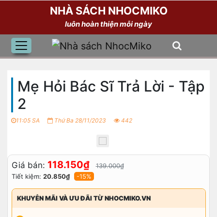
NHÀ SÁCH NHOCMIKO
luôn hoàn thiện mỗi ngày
Mẹ Hỏi Bác Sĩ Trả Lời - Tập
2
11:05 SA
Thứ Ba 28/11/2023
442
118.150₫
Giá bán:
139.000₫
Tiết kiệm:
20.850₫
-15%
KHUYỄN MÃI VÀ ƯU ĐÃI TỪ NHOCMIKO.VN