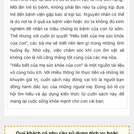
Mỗi lần trẻ bị bệnh, không phải lần nào ta cũng kịp đưa
trẻ đến bệnh viện gặp bác sĩ kịp lúc. Nguyên nhân có thể
là do nơi ta ở quá xa bệnh viện hoặc do ta không đủ kinh
nghiệm để nhận ra triệu chứng bị bệnh của con từ sớm.
Thế nhưng với cuốn bí quyết “Hiểu biết của mẹ sức khỏe
của con”, các bà mẹ sẽ biết nên làm gì trong những tình
huống ấy. Nhờ vậy, việc chăm sóc khi con ốm vặt sẽ
không còn là nỗi căng thẳng tột cùng của các mẹ nữa.
"Hiểu biết của mẹ sức khỏe của con" là một nguồn tài liệu
vô cùng hữu ích. Với nhiều thông tin thực tiễn và những lời
khuyên giá trị, cuốn sách này đóng vai trò là người bạn
đồng hành đắc lực của những người mẹ. Đừng bỏ lỡ cơ
hội tìm hiểu và áp dụng kiến thức từ cuốn sách này để
mang lại cuộc sống khỏe mạnh cho con cái bạn.
Quý khách có nhu cầu sử dụng dịch vụ hoặc