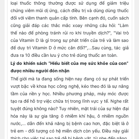
loại thuốc thông thường được sử dụng để giảm triệu
chứng viêm mũi dị ứng, cách điều trị và dùng dùng thuốc
đối với viêm thanh quản cấp tính. Bên cạnh đó, cuốn sách
cũng giải đáp các thắc mắc xoay những câu hỏi: "Làm
thế nào để phòng tránh rủi ro khi truyền dịch?", "Vai trò
của Vitamin D là gì trong sự phát triển của trẻ và làm sao
để duy trì Vitamin D ở mức cân đối?",...Sau cùng, tác giả
đưa ra 10 điều cần lưu ý cho trẻ dùng thuốc an toàn.
Lý do khiến sách “Hiểu biết của mẹ sức khỏe của con”
được nhiều người đón nhận
Thế giới mà ta đang sống hiện nay đang có sự phát triển
vượt bậc về khoa học công nghệ, kéo theo đó là sự nâng
tầm của nền y học. Nhiều phương pháp, máy móc được
tạo ra để hỗ trợ việc chữa trị trong lĩnh vực y tế. Nghe rất
tuyệt đúng không nào? Tuy nhiên, mặt trái của sự hiện đại
hóa này là sự gia tăng ô nhiễm khí hậu, ô nhiễm nguồn
nước,... dẫn đến khả năng bị bệnh cao hơn, đặc biệt là ở
trẻ em - đối tượng có hệ miễn dịch còn yếu. Điều này giải
thích cho việc tại sao trẻ dễ bị bệnh vặt, từ nhẹ đến nặng.