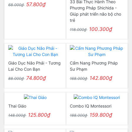
33 Bài Thực Hành Theo
57.800₫
68.000₫
Phương Pháp Shichida -
Giúp phát triển não bộ cho
trẻ
100.300₫
118.000₫
Giáo Dục Não Phải - Tương
Cẩm Nang Phương Pháp
Lai Cho Con Bạn
Sư Phạm
74.800₫
142.800₫
88.000₫
168.000₫
Thai Giáo
Combo IQ Montessori
125.800₫
159.800₫
148.000₫
188.000₫