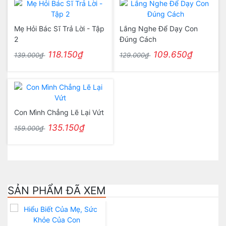
Mẹ Hỏi Bác Sĩ Trả Lời - Tập
Lắng Nghe Để Dạy Con
2
Đúng Cách
118.150₫
109.650₫
139.000₫
129.000₫
Con Mình Chẳng Lẽ Lại Vứt
135.150₫
159.000₫
SẢN PHẨM ĐÃ XEM