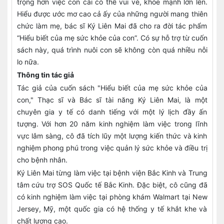
trọng hơn việc con cái có thể vui vẻ, khỏe mạnh lớn lên.
Hiểu được ước mơ cao cả ấy của những người mang thiên
chức làm mẹ, bác sĩ Ký Liên Mai đã cho ra đời tác phẩm
“Hiểu biết của mẹ sức khỏe của con”. Có sự hỗ trợ từ cuốn
sách này, quá trình nuôi con sẽ không còn quá nhiều nỗi
lo nữa.
Thông tin tác giả
Tác giả của cuốn sách "Hiểu biết của mẹ sức khỏe của
con," Thạc sĩ và Bác sĩ tài năng Ký Liên Mai, là một
chuyên gia y tế có danh tiếng với một lý lịch đầy ấn
tượng. Với hơn 20 năm kinh nghiệm làm việc trong lĩnh
vực lâm sàng, cô đã tích lũy một lượng kiến thức và kinh
nghiệm phong phú trong việc quản lý sức khỏe và điều trị
cho bệnh nhân.
Ký Liên Mai từng làm việc tại bệnh viện Bắc Kinh và Trung
tâm cứu trợ SOS Quốc tế Bắc Kinh. Đặc biệt, cô cũng đã
có kinh nghiệm làm việc tại phòng khám Walmart tại New
Jersey, Mỹ, một quốc gia có hệ thống y tế khắt khe và
chất lượng cao.