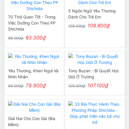
5 Ngôn Ngữ Yêu Thương
70 Thói Quen Tốt - Trong
Dành Cho Trẻ Em
Việc Dưỡng Con Theo PP
108.800₫
128.000₫
Shichida
83.300₫
98.000₫
Yêu Thương, Khen Ngợi Và
Tony Buzan - Bí Quyết Học
Nhìn Nhận
Giỏi Ở Trường
79.900₫
107.100₫
94.000₫
126.000₫
Giải Nai Cho Con Gái (Bìa
Mềm)