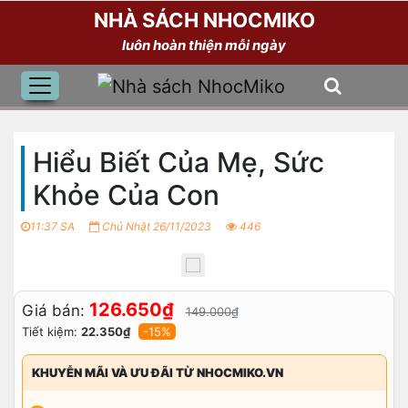
NHÀ SÁCH NHOCMIKO
luôn hoàn thiện mỗi ngày
Hiểu Biết Của Mẹ, Sức
Khỏe Của Con
11:37 SA
Chủ Nhật 26/11/2023
446
126.650₫
Giá bán:
149.000₫
Tiết kiệm:
22.350₫
-15%
KHUYỄN MÃI VÀ ƯU ĐÃI TỪ NHOCMIKO.VN