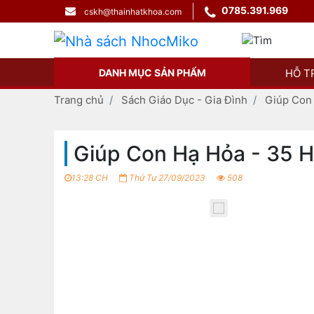
0785.391.969
cskh@thainhatkhoa.com
DANH MỤC SẢN PHẨM
HỖ T
Trang chủ
Sách Giáo Dục - Gia Đình
Giúp Con 
Giúp Con Hạ Hỏa - 35 H
13:28 CH
Thứ Tư 27/09/2023
508