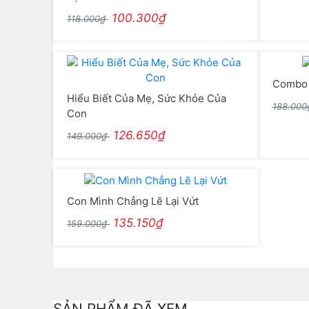
100.300₫
118.000₫
Combo 
Hiểu Biết Của Mẹ, Sức Khỏe Của
188.00
Con
126.650₫
149.000₫
Con Mình Chẳng Lẽ Lại Vứt
135.150₫
159.000₫
SẢN PHẨM ĐÃ XEM