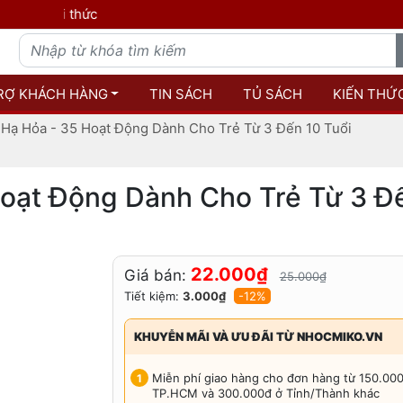
RỢ KHÁCH HÀNG
TIN SÁCH
TỦ SÁCH
KIẾN THỨ
Hạ Hỏa - 35 Hoạt Động Dành Cho Trẻ Từ 3 Đến 10 Tuổi
oạt Động Dành Cho Trẻ Từ 3 Đế
22.000₫
Giá bán:
25.000₫
Tiết kiệm:
3.000₫
-12%
KHUYỄN MÃI VÀ ƯU ĐÃI TỪ NHOCMIKO.VN
Miễn phí giao hàng cho đơn hàng từ 150.00
TP.HCM và 300.000đ ở Tỉnh/Thành khác