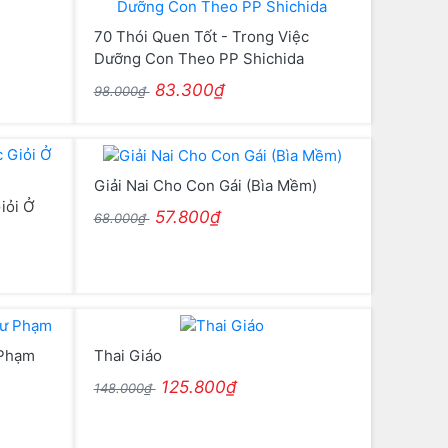
70 Thói Quen Tốt - Trong Việc
Dưỡng Con Theo PP Shichida
83.300₫
98.000₫
Giải Nai Cho Con Gái (Bìa Mềm)
iỏi Ở
57.800₫
68.000₫
 Phạm
Thai Giáo
125.800₫
148.000₫