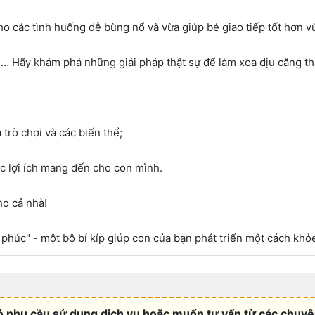
ho các tình huống dễ bùng nổ và vừa giúp bé giao tiếp tốt hơn vừ
t văn… Hãy khám phá những giải pháp thật sự để làm xoa dịu căng 
ò chơi và các biến thể;
ợi ích mang đến cho con mình.
ho cả nhà!
phúc" - một bộ bí kíp giúp con của bạn phát triển một cách kh
 nhu cầu sử dụng dịch vụ hoặc muốn tư vấn từ các chuyên