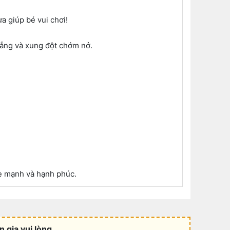
a giúp bé vui chơi!
thẳng và xung đột chớm nở.
ỏe mạnh và hạnh phúc.
 gia vui lòng