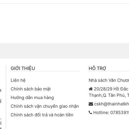
GIỚI THIỆU
HỖ TRỢ
Liên hệ
Nhà sách Văn Chươ
Chính sách bảo mật
20/28/29 Hồ Đắc D
n
Thạnh,Q. Tân Phú,
Hướng dẫn mua hàng
ố
cskh@thainhatk
Chính sách vận chuyển giao nhận
Hotline: 0785391
Chính sách đổi trả và hoàn tiền
.
i
g