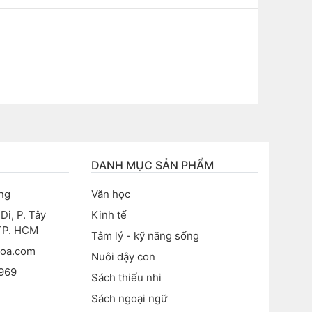
DANH MỤC SẢN PHẨM
ng
Văn học
i, P. Tây
Kinh tế
 TP. HCM
Tâm lý - kỹ năng sống
hoa.com
Nuôi dậy con
969
Sách thiếu nhi
Sách ngoại ngữ