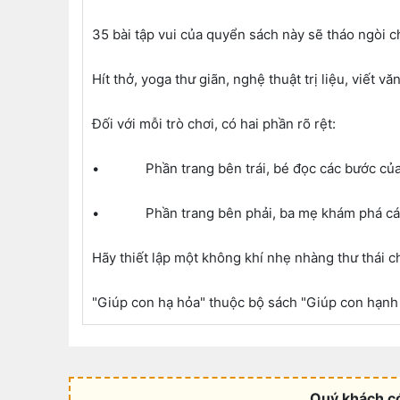
35 bài tập vui của quyển sách này sẽ tháo ngòi c
Hít thở, yoga thư giãn, nghệ thuật trị liệu, viế
Đối với mỗi trò chơi, có hai phần rõ rệt:
• Phần trang bên trái, bé đọc các bước của tr
• Phần trang bên phải, ba mẹ khám phá các l
Hãy thiết lập một không khí nhẹ nhàng thư thái c
"Giúp con hạ hỏa" thuộc bộ sách "Giúp con hạnh 
Quý khách có