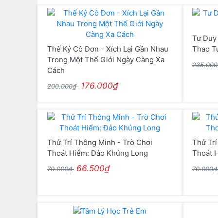
Tư Duy 
Thế Kỷ Cô Đơn - Xích Lại Gần Nhau
Thao T
Trong Một Thế Giới Ngày Càng Xa
235.00
Cách
176.000₫
200.000₫
Thử Trí Thông Minh - Trò Chơi
Thử Trí
Thoát Hiểm: Đảo Khủng Long
Thoát 
66.500₫
70.000₫
70.000