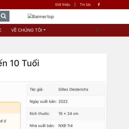
Phân phối sách và xuất bản hàng đầu việt nam - Sách là t
Giới thiệu
Tin tức
C
VỀ CHÚNG TÔI
0
n 10 Tuổi
Tác giả:
Gilles Diederichs
Ngày xuất bản:
2022
Kích thước:
16 x 24 cm
0đ ở
Nhà xuất bản:
NXB Trẻ