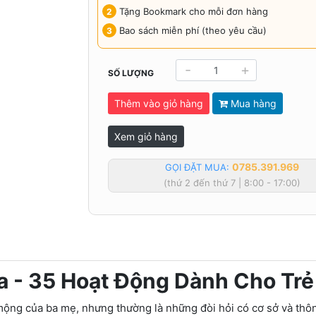
Tặng Bookmark cho mỗi đơn hàng
Bao sách miễn phí (theo yêu cầu)
-
+
SỐ LƯỢNG
Thêm vào giỏ hàng
Mua hàng
Xem giỏ hàng
0785.391.969
GỌI ĐẶT MUA:
(thứ 2 đến thứ 7 | 8:00 - 17:00)
 - 35 Hoạt Động Dành Cho Trẻ 
 mộng của ba mẹ, nhưng thường là những đòi hỏi có cơ sở và thô