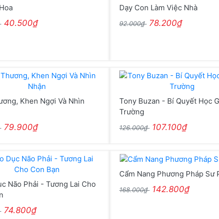
 Hoa
Dạy Con Làm Việc Nhà
40.500₫
78.200₫
₫
92.000₫
ương, Khen Ngợi Và Nhìn
Tony Buzan - Bí Quyết Học G
Trường
79.900₫
107.100₫
₫
126.000₫
Cẩm Nang Phương Pháp Sư
c Não Phải - Tương Lai Cho
142.800₫
168.000₫
n
74.800₫
₫