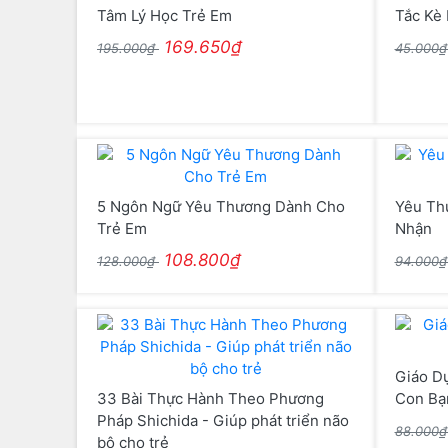
Tâm Lý Học Trẻ Em
Tắc Kè
169.650₫
195.000₫
45.000
5 Ngôn Ngữ Yêu Thương Dành Cho
Yêu Th
Trẻ Em
Nhận
108.800₫
128.000₫
94.000
Giáo Dụ
33 Bài Thực Hành Theo Phương
Con Bạ
Pháp Shichida - Giúp phát triển não
88.000
bộ cho trẻ