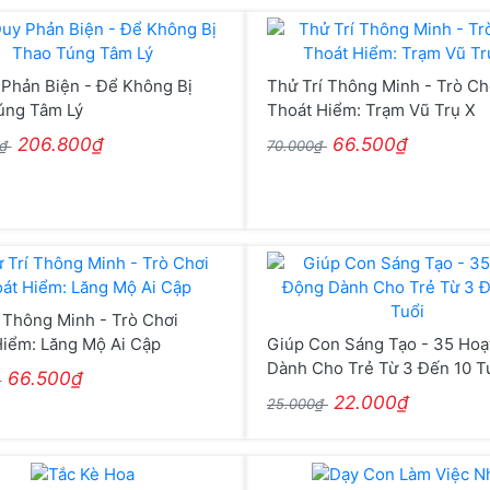
Phản Biện - Để Không Bị
Thử Trí Thông Minh - Trò Ch
úng Tâm Lý
Thoát Hiểm: Trạm Vũ Trụ X
206.800₫
66.500₫
0₫
70.000₫
 Thông Minh - Trò Chơi
Hiểm: Lăng Mộ Ai Cập
Giúp Con Sáng Tạo - 35 Hoạ
Dành Cho Trẻ Từ 3 Đến 10 T
66.500₫
₫
22.000₫
25.000₫