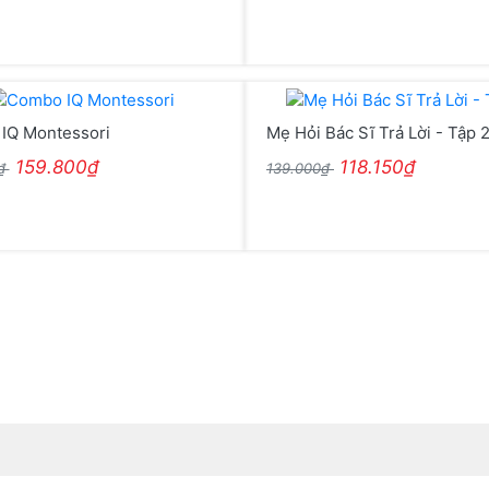
IQ Montessori
Mẹ Hỏi Bác Sĩ Trả Lời - Tập 
159.800₫
118.150₫
0₫
139.000₫