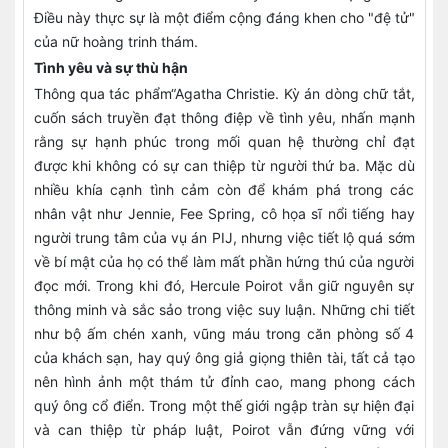
Điều này thực sự là một điểm cộng đáng khen cho "đệ tử"
của nữ hoàng trinh thám.
Tình yêu và sự thù hận
Thông qua tác phẩm“Agatha Christie. Kỳ án dòng chữ tắt,
cuốn sách truyền đạt thông điệp về tình yêu, nhấn mạnh
rằng sự hạnh phúc trong mối quan hệ thường chỉ đạt
được khi không có sự can thiệp từ người thứ ba. Mặc dù
nhiều khía cạnh tình cảm còn để khám phá trong các
nhân vật như Jennie, Fee Spring, cô họa sĩ nổi tiếng hay
người trung tâm của vụ án PIJ, nhưng việc tiết lộ quá sớm
về bí mật của họ có thể làm mất phần hứng thú của người
đọc mới. Trong khi đó, Hercule Poirot vẫn giữ nguyên sự
thông minh và sắc sảo trong việc suy luận. Những chi tiết
như bộ ấm chén xanh, vũng máu trong căn phòng số 4
của khách sạn, hay quý ông giả giọng thiên tài, tất cả tạo
nên hình ảnh một thám tử đỉnh cao, mang phong cách
quý ông cổ điển. Trong một thế giới ngập tràn sự hiện đại
và can thiệp từ pháp luật, Poirot vẫn đứng vững với