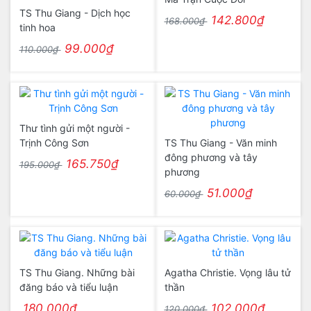
TS Thu Giang - Dịch học
142.800₫
168.000₫
tinh hoa
99.000₫
110.000₫
Thư tình gửi một người -
Trịnh Công Sơn
TS Thu Giang - Văn minh
đông phương và tây
165.750₫
195.000₫
phương
51.000₫
60.000₫
TS Thu Giang. Những bài
Agatha Christie. Vọng lâu tử
đăng báo và tiểu luận
thần
180.000₫
102.000₫
120.000₫