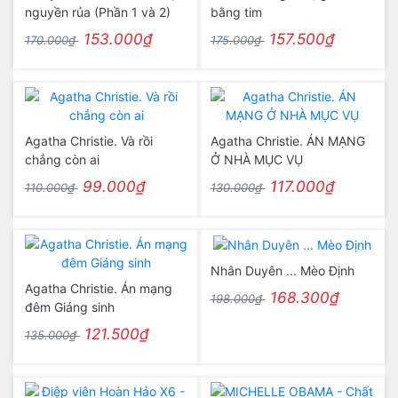
nguyền rủa (Phần 1 và 2)
bằng tim
153.000₫
157.500₫
170.000₫
175.000₫
Agatha Christie. Và rồi
Agatha Christie. ÁN MẠNG
chẳng còn ai
Ở NHÀ MỤC VỤ
99.000₫
117.000₫
110.000₫
130.000₫
Nhân Duyên ... Mèo Định
Agatha Christie. Án mạng
168.300₫
198.000₫
đêm Giáng sinh
121.500₫
135.000₫