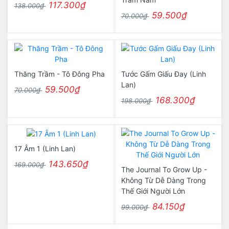
117.300₫
138.000₫
59.500₫
70.000₫
Thăng Trầm - Tô Đông Pha
Tước Gấm Giấu Đay (Linh
Lan)
59.500₫
70.000₫
168.300₫
198.000₫
17 Âm 1 (Linh Lan)
143.650₫
169.000₫
The Journal To Grow Up -
Không Từ Dễ Dàng Trong
Thế Giới Người Lớn
84.150₫
99.000₫