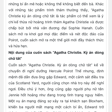
những bí ẩn mê hoặc không thể không biết đến bà. Khác
với những tác phẩm trinh thám thường thấy, “Agatha
Christie kỳ án dòng chữ tắt là tác phẩm có thể xem là ý
chí kế thừa nữ hoàng trinh thám Agatha Chiristie và được
chấp bút bởi nhà văn đương đại Sophie Hanah. Cuốn
sách mở ra khơi gợi mọi đặc điểm và nét độc đáo của
Poirot, cuốn sách mở ra một thế giới mới đầy thách thức
và hứa hẹn.
Nội dung của cuốn sách “Agatha Christie. Kỳ án dòng
chữ tắt”
Cuốn sách “Agatha Christie. Kỳ án dòng chữ tắt” kể về
chuyến đi nghỉ dưỡng Hercule Poirot Thế nhưng, định
mệnh đã dẫn đưa ông gặp Edward, một cảnh sát điều tra
của Scotland Yard, người cũng chọn nhà trọ này để nghỉ
ngơi. Điều chú ý hơn, ông cũng gặp người phụ nữ tên
Jennie hốt hoảng như đang trong tình trạng nguy hiểm.
Một vụ án mạng đáng sợ xảy ra tại khách sạn Bloxham,
khiến ba người mất mạng một cách bí ẩn, Edward trở