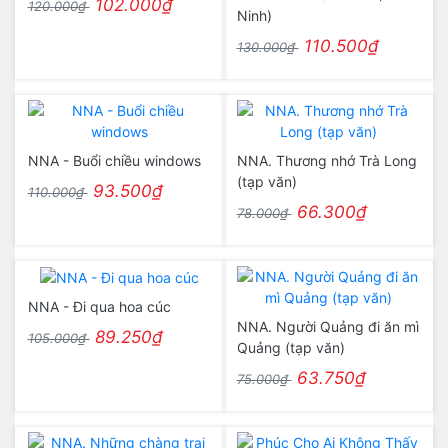
102.000₫
120.000₫
Ninh)
110.500₫
130.000₫
NNA - Buổi chiều windows
NNA. Thương nhớ Trà Long
(tạp văn)
93.500₫
110.000₫
66.300₫
78.000₫
NNA - Đi qua hoa cúc
NNA. Người Quảng đi ăn mì
89.250₫
105.000₫
Quảng (tạp văn)
63.750₫
75.000₫