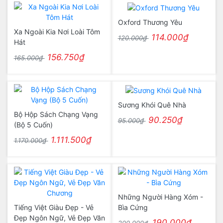
Oxford Thương Yêu
Xa Ngoài Kia Nơi Loài Tôm
114.000₫
120.000₫
Hát
156.750₫
165.000₫
Sương Khói Quê Nhà
Bộ Hộp Sách Chạng Vạng
90.250₫
95.000₫
(Bộ 5 Cuốn)
1.111.500₫
1.170.000₫
Những Người Hàng Xóm -
Tiếng Việt Giàu Đẹp - Vẻ
Bìa Cứng
Đẹp Ngôn Ngữ, Vẻ Đẹp Văn
190.000₫