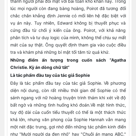
thành người phải đối mặt với bài toán khó khăn này. Trong
lúc mọi người còn đang bàng hoàng, Poirot đã tương đối
chắc chắn khẳng định Jennie có mối liên hệ đặc biệt với
vụ án này. Tuy nhiên, Edward không bị thuyết phục và
cứng đầu từ chối ý kiến của ông. Poirot, với khả năng
phân tích và tư duy logic của mình, không thể chịu sự mất
mát của sự thật. Ông quyết định tham gia vào cuộc điều
tra và khám phá những bí mật tối tăm từ quá khứ.
Những điểm ấn tượng trong cuốn sách “Agatha
Christie. Kỳ án dòng chữ tắt”
Là tác phẩm đầu tay của tác giả Sophie
Đây là tác phẩm đầu tay của tác giả Sophie. Về phương
diện nội dung, còn rất nhiều thời gian để Sophie có thể
sánh ngang với nữ hoàng truyện trinh thám khi xét về độ
bất ngờ và những tình huống khó đoán.Về mặt hình thức,
tuy độ dài của cuốn tiểu thuyết có thể là một thách thức
khá lớn, nhưng văn phong của Sophie Hannah vẫn mang
một nét đặc trưng, gợi nhớ đến những tác phẩm kinh điển
như "Mười người da đen nhỏ" hay "Chuỗi án mạng ABC."