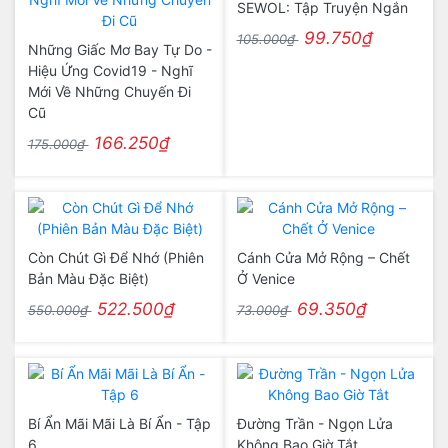
SEWOL: Tập Truyện Ngắn
99.750₫
105.000₫
Những Giấc Mơ Bay Tự Do -
Hiệu Ứng Covid19 - Nghĩ
Mới Về Những Chuyến Đi
Cũ
166.250₫
175.000₫
Còn Chút Gì Để Nhớ (Phiên
Cánh Cửa Mở Rộng – Chết
Bản Màu Đặc Biệt)
Ở Venice
522.500₫
69.350₫
550.000₫
73.000₫
Bí Ẩn Mãi Mãi Là Bí Ẩn - Tập
Đường Trần - Ngọn Lửa
6
Không Bao Giờ Tắt