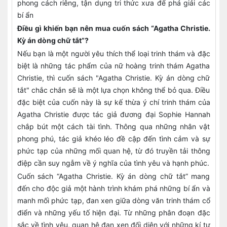
phong cách riêng, tận dụng tri thức xưa để phá giải các
bí ẩn
Điều gì khiến bạn nên mua cuốn sách “Agatha Christie.
Kỳ án dòng chữ tắt”?
Nếu bạn là một người yêu thích thể loại trinh thám và đặc
biệt là những tác phẩm của nữ hoàng trinh thám Agatha
Christie, thì cuốn sách "Agatha Christie. Kỳ án dòng chữ
tắt" chắc chắn sẽ là một lựa chọn không thể bỏ qua. Điều
đặc biệt của cuốn này là sự kế thừa ý chí trinh thám của
Agatha Christie được tác giả đương đại Sophie Hannah
chắp bút một cách tài tình. Thông qua những nhân vật
phong phú, tác giả khéo léo đề cập đến tình cảm và sự
phức tạp của những mối quan hệ, từ đó truyền tải thông
điệp cần suy ngẫm về ý nghĩa của tình yêu và hạnh phúc.
Cuốn sách “Agatha Christie. Kỳ án dòng chữ tắt” mang
đến cho độc giả một hành trình khám phá những bí ẩn và
manh mối phức tạp, đan xen giữa dòng văn trinh thám cổ
điển và những yếu tố hiện đại. Từ những phân đoạn đặc
sắc về tình yêu, quan hệ đan xen đối diện với những kí tự