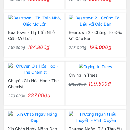
Beartown - Thị Trấn Nhỏ,
Beartown 2 - Chúng Tôi Đấu
Giấc Mơ Lớn
Với Các Bạn
184.800₫
198.000₫
210.000₫
225.000₫
Crying In Trees
Chuyên Gia Hóa Học - The
199.500₫
210.000₫
Chemist
237.600₫
270.000₫
Xin Chào Ngày Nắng Đẹp
Thương Ngàn (Tiểu Thuyết)