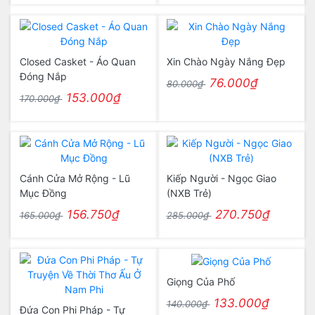
Closed Casket - Áo Quan
Xin Chào Ngày Nắng Đẹp
Đóng Nắp
76.000₫
80.000₫
153.000₫
170.000₫
Cánh Cửa Mở Rộng - Lũ
Kiếp Người - Ngọc Giao
Mục Đồng
(NXB Trẻ)
156.750₫
270.750₫
165.000₫
285.000₫
Giọng Của Phố
133.000₫
140.000₫
Đứa Con Phi Pháp - Tự