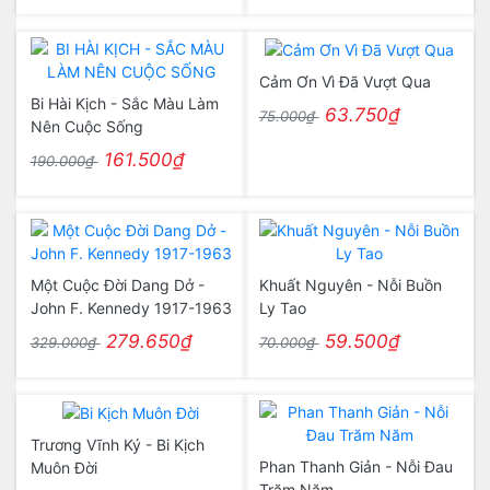
Cảm Ơn Vì Đã Vượt Qua
Bi Hài Kịch - Sắc Màu Làm
63.750₫
75.000₫
Nên Cuộc Sống
161.500₫
190.000₫
Một Cuộc Đời Dang Dở -
Khuất Nguyên - Nỗi Buồn
John F. Kennedy 1917-1963
Ly Tao
279.650₫
59.500₫
329.000₫
70.000₫
Trương Vĩnh Ký - Bi Kịch
Phan Thanh Giản - Nỗi Đau
Muôn Đời
Trăm Năm