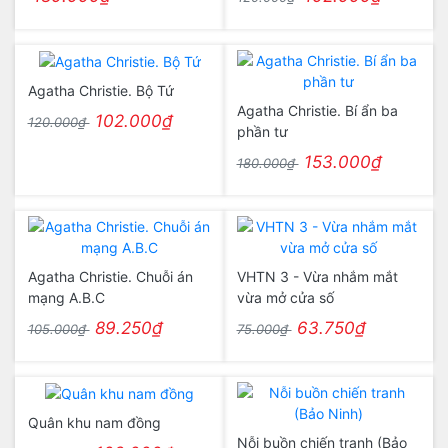
Agatha Christie. Bộ Tứ
Agatha Christie. Bí ẩn ba
102.000₫
120.000₫
phần tư
153.000₫
180.000₫
Agatha Christie. Chuỗi án
VHTN 3 - Vừa nhắm mắt
mạng A.B.C
vừa mở cửa số
89.250₫
63.750₫
105.000₫
75.000₫
Quân khu nam đồng
Nỗi buồn chiến tranh (Bảo