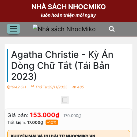
NHÀ SÁCH NHOCMIKO
luôn hoàn thiện mỗi ngày
Agatha Christie - Kỳ Án
Dòng Chữ Tắt (Tái Bản
2023)
19:42 CH
Thứ Tư 29/11/2023
485
153.000₫
Giá bán:
170.000₫
Tiết kiệm:
17.000₫
-10%
KHUYỄN MÃI VÀ ƯU ĐÃI TỪ NHOCMIKO.VN