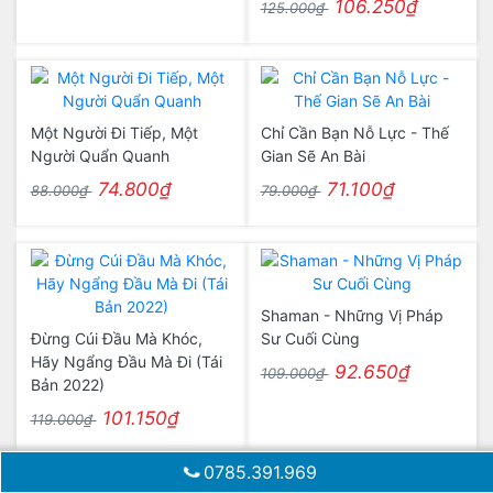
106.250₫
125.000₫
Một Người Đi Tiếp, Một
Chỉ Cần Bạn Nỗ Lực - Thế
Người Quẩn Quanh
Gian Sẽ An Bài
74.800₫
71.100₫
88.000₫
79.000₫
Shaman - Những Vị Pháp
Đừng Cúi Đầu Mà Khóc,
Sư Cuối Cùng
Hãy Ngẩng Đầu Mà Đi (Tái
92.650₫
109.000₫
Bản 2022)
101.150₫
119.000₫
0785.391.969