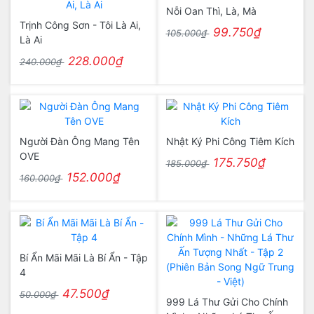
Nỗi Oan Thì, Là, Mà
Trịnh Công Sơn - Tôi Là Ai,
99.750₫
105.000₫
Là Ai
228.000₫
240.000₫
Người Đàn Ông Mang Tên
Nhật Ký Phi Công Tiêm Kích
OVE
175.750₫
185.000₫
152.000₫
160.000₫
Bí Ẩn Mãi Mãi Là Bí Ẩn - Tập
4
47.500₫
50.000₫
999 Lá Thư Gửi Cho Chính