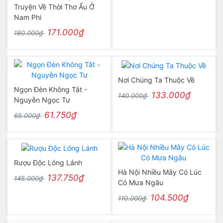
Truyện Về Thời Thơ Ấu Ở
Nam Phi
171.000₫
180.000₫
Nơi Chúng Ta Thuộc Về
Ngọn Đèn Không Tắt -
133.000₫
140.000₫
Nguyễn Ngọc Tư
61.750₫
65.000₫
Rượu Độc Lóng Lánh
Hà Nội Nhiều Mây Có Lúc
137.750₫
145.000₫
Có Mưa Ngâu
104.500₫
110.000₫