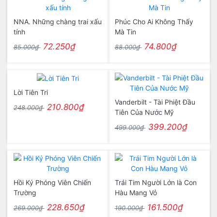
NNA. Những chàng trai xấu
Phúc Cho Ai Không Thấy
tính
Mà Tin
72.250₫
74.800₫
85.000₫
88.000₫
Lời Tiên Tri
Vanderbilt - Tài Phiệt Đầu
210.800₫
248.000₫
Tiên Của Nước Mỹ
399.200₫
499.000₫
Hồi Ký Phóng Viên Chiến
Trái Tim Người Lớn là Con
Trường
Hàu Mang Vỏ
228.650₫
161.500₫
269.000₫
190.000₫