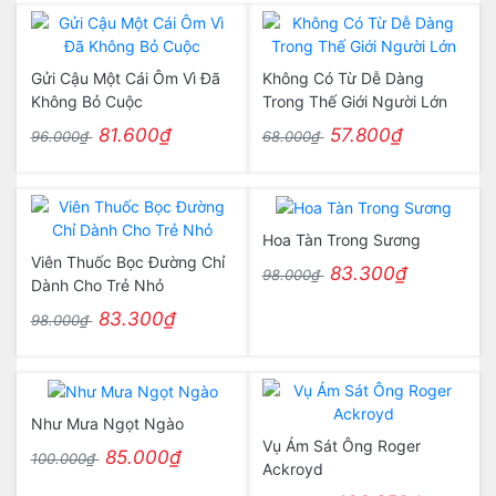
Gửi Cậu Một Cái Ôm Vì Đã
Không Có Từ Dễ Dàng
Không Bỏ Cuộc
Trong Thế Giới Người Lớn
81.600₫
57.800₫
96.000₫
68.000₫
Hoa Tàn Trong Sương
Viên Thuốc Bọc Đường Chỉ
83.300₫
98.000₫
Dành Cho Trẻ Nhỏ
83.300₫
98.000₫
Như Mưa Ngọt Ngào
Vụ Ám Sát Ông Roger
85.000₫
100.000₫
Ackroyd