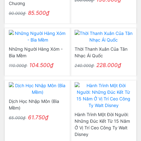
200.000₫
Chương
85.500₫
90.000₫
Những Người Hàng Xóm -
Thời Thanh Xuân Của Tân
Bìa Mềm
Nhạc Ái Quốc
104.500₫
228.000₫
110.000₫
240.000₫
Dịch Học Nhập Môn (Bìa
Mềm)
Hành Trình Một Đời Người:
61.750₫
65.000₫
Những Đúc Kết Từ 15 Năm
Ở Vị Trí Ceo Công Ty Walt
Disney