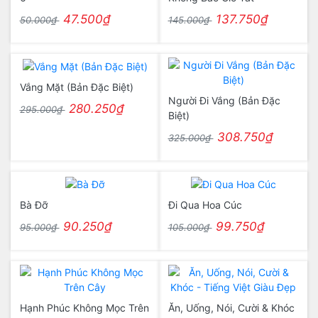
47.500₫
137.750₫
50.000₫
145.000₫
Vắng Mặt (Bản Đặc Biệt)
Người Đi Vắng (Bản Đặc
280.250₫
295.000₫
Biệt)
308.750₫
325.000₫
Bà Đỡ
Đi Qua Hoa Cúc
90.250₫
99.750₫
95.000₫
105.000₫
Hạnh Phúc Không Mọc Trên
Ăn, Uống, Nói, Cười & Khóc