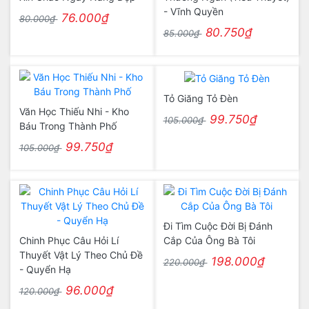
- Vĩnh Quyền
76.000₫
80.000₫
80.750₫
85.000₫
Tỏ Giăng Tỏ Đèn
Văn Học Thiếu Nhi - Kho
99.750₫
105.000₫
Báu Trong Thành Phố
99.750₫
105.000₫
Đi Tìm Cuộc Đời Bị Đánh
Chinh Phục Câu Hỏi Lí
Cắp Của Ông Bà Tôi
Thuyết Vật Lý Theo Chủ Đề
198.000₫
220.000₫
- Quyển Hạ
96.000₫
120.000₫