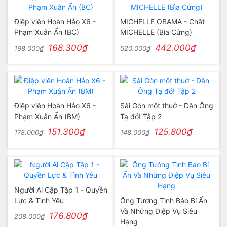
Điệp viên Hoàn Hảo X6 -
MICHELLE OBAMA - Chất
Phạm Xuân Ẩn (BC)
MICHELLE (Bìa Cứng)
168.300₫
442.000₫
198.000₫
520.000₫
Điệp viên Hoàn Hảo X6 -
Sài Gòn một thuở - Dân Ông
Phạm Xuân Ẩn (BM)
Tạ đó! Tập 2
151.300₫
125.800₫
178.000₫
148.000₫
Người Ai Cập Tập 1 - Quyền
Lực & Tình Yêu
Ông Tướng Tình Báo Bí Ẩn
Và Những Điệp Vụ Siêu
176.800₫
208.000₫
Hạng