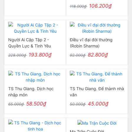
106.200₫
118.000₫
Người Ai Cập Tập 2 -
Điều vĩ đại đời thường
Quyền Lực & Tình Yêu
(Robin Sharma)
193.800₫
82.800₫
228.000₫
92.000₫
TS Thu Giang. Dịch học
TS Thu Giang. Để thành nhà
nhập môn
văn
58.500₫
45.000₫
65.000₫
50.000₫
Ma Trận Cuộc Đời