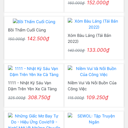
152.000₫
160.000₫
Bồi Thẩm Cuối Cùng
Xóm Bàu Láng (Tái Bản
142.500₫
150.000₫
2022)
133.000₫
140.000₫
1111 - Nhật Ký Sáu Vạn
Niềm Vui Và Nỗi Buồn Của
Dặm Trên Yên Xe Cà Tàng
Công Việc
308.750₫
109.250₫
325.000₫
115.000₫