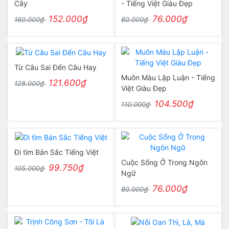
Cây
- Tiếng Việt Giàu Đẹp
152.000₫
76.000₫
160.000₫
80.000₫
Từ Câu Sai Đến Câu Hay
Muôn Màu Lập Luận - Tiếng
121.600₫
128.000₫
Việt Giàu Đẹp
104.500₫
110.000₫
Đi tìm Bản Sắc Tiếng Việt
Cuộc Sống Ở Trong Ngôn
99.750₫
105.000₫
Ngữ
76.000₫
80.000₫