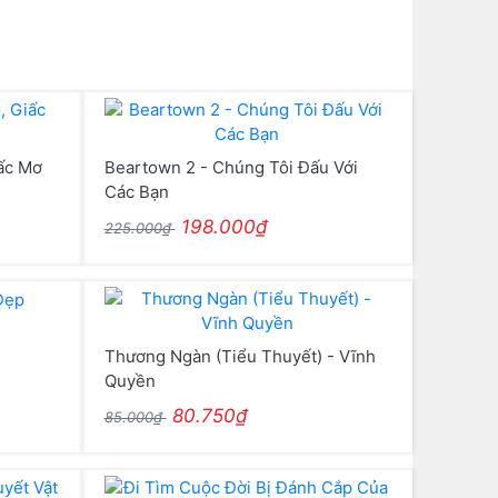
iấc Mơ
Beartown 2 - Chúng Tôi Đấu Với
Các Bạn
198.000₫
225.000₫
Thương Ngàn (Tiểu Thuyết) - Vĩnh
Quyền
80.750₫
85.000₫