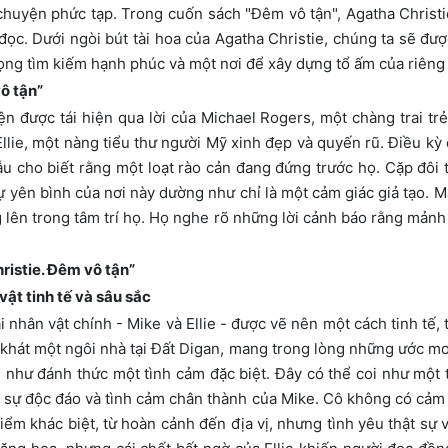
huyện phức tạp. Trong cuốn sách "Đêm vô tận", Agatha Christ
đọc. Dưới ngòi bút tài hoa của Agatha Christie, chúng ta sẽ đ
vọng tìm kiếm hạnh phúc và một nơi để xây dựng tổ ấm của riêng
ô tận”
 được tái hiện qua lời của Michael Rogers, một chàng trai trẻ 
llie, một nàng tiểu thư người Mỹ xinh đẹp và quyến rũ. Điều kỳ
u cho biết rằng một loạt rào cản đang đứng trước họ. Cặp đôi 
 yên bình của nơi này dường như chỉ là một cảm giác giả tạo. M
 lên trong tâm trí họ. Họ nghe rõ những lời cảnh báo rằng mảnh
istie. Đêm vô tận”
vật tinh tế và sâu sắc
 nhân vật chính - Mike và Ellie - được vẽ nên một cách tinh tế,
 khát một ngôi nhà tại Đất Digan, mang trong lòng những ước m
hư đánh thức một tình cảm đặc biệt. Đây có thể coi như một tiế
 sự độc đáo và tình cảm chân thành của Mike. Cô không có cảm gi
iểm khác biệt, từ hoàn cảnh đến địa vị, nhưng tình yêu thật sự