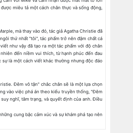
ng cảm với Mike và cảm nhận được mất mát to lớn
u được miêu tả một cách chân thực và sống động,
rple, mà thay vào đó, tác giả Agatha Christie đã
gôi thứ nhất "tôi", tác phẩm trở nên đậm chất cá
 viết như vậy đã tạo ra một tác phẩm với độ chân
 nhiên đến niềm vui thích, từ hạnh phúc đến đau
 sự là một cách viết khác thường nhưng độc đáo
istie. Đêm vô tận" chắc chắn sẽ là một lựa chọn
ung vào việc phá án theo kiểu truyền thống, "Đêm
suy nghĩ, tâm trạng, và quyết định của anh. Điều
ơi những cung bậc cảm xúc và sự khám phá tạo nên