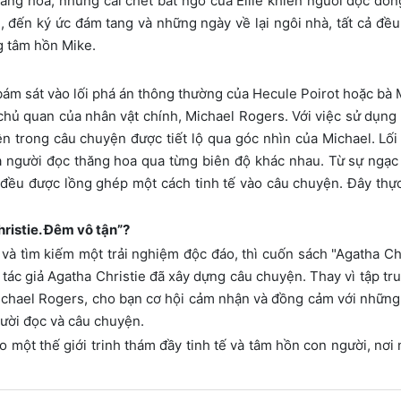
hăng hoa, nhưng cái chết bất ngờ của Ellie khiến người đọc đồ
 đến ký ức đám tang và những ngày về lại ngôi nhà, tất cả đề
g tâm hồn Mike.
ám sát vào lối phá án thông thường của Hecule Poirot hoặc bà Ma
chủ quan của nhân vật chính, Michael Rogers. Với việc sử dụng n
n trong câu chuyện được tiết lộ qua góc nhìn của Michael. Lối
 người đọc thăng hoa qua từng biên độ khác nhau. Từ sự ngạc
đều được lồng ghép một cách tinh tế vào câu chuyện. Đây thực
ristie. Đêm vô tận”?
và tìm kiếm một trải nghiệm độc đáo, thì cuốn sách "Agatha Chr
tác giả Agatha Christie đã xây dựng câu chuyện. Thay vì tập tr
ichael Rogers, cho bạn cơ hội cảm nhận và đồng cảm với những 
gười đọc và câu chuyện.
o một thế giới trinh thám đầy tinh tế và tâm hồn con người, n