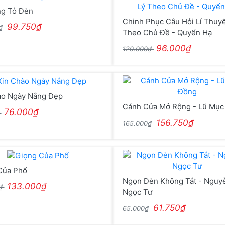
ng Tỏ Đèn
Chinh Phục Câu Hỏi Lí Thuyế
99.750₫
0₫
Theo Chủ Đề - Quyển Hạ
96.000₫
120.000₫
ào Ngày Nắng Đẹp
Cánh Cửa Mở Rộng - Lũ Mục
76.000₫
₫
156.750₫
165.000₫
Của Phố
Ngọn Đèn Không Tắt - Nguy
133.000₫
0₫
Ngọc Tư
61.750₫
65.000₫