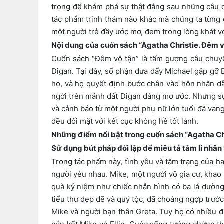
trọng để khám phá sự thật đằng sau những câu c
tác phẩm trinh thám nào khác mà chúng ta từng 
một người trẻ đầy ước mơ, đem trong lòng khát 
Nội dung của cuốn sách “Agatha Christie. Đêm v
Cuốn sách “Đêm vô tận” là tấm gương câu chuyện
Digan. Tại đây, số phận đưa đẩy Michael gặp gỡ E
họ, và họ quyết định bước chân vào hôn nhân dẫ
ngời trên mảnh đất Digan đáng mơ ước. Nhưng sự
và cảnh báo từ một người phụ nữ lớn tuổi đã vang
đều đối mặt với kết cục không hề tốt lành.
Những điểm nổi bật trong cuốn sách “Agatha Chr
Sử dụng bút pháp đối lập để miêu tả tâm lí nhân 
Trong tác phẩm này, tình yêu và tâm trạng của hai
người yêu nhau. Mike, một người vô gia cư, khao
quà kỷ niệm như chiếc nhẫn hình cỏ ba lá dường n
tiểu thư đẹp đẽ và quý tộc, đã choáng ngợp trước
Mike và người bạn thân Greta. Tuy họ có nhiều đ