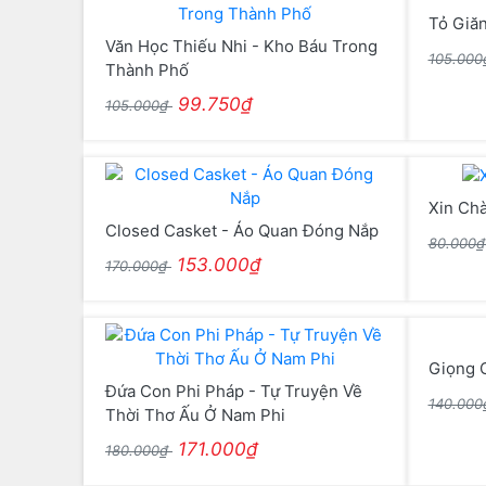
Tỏ Giă
Văn Học Thiếu Nhi - Kho Báu Trong
105.00
Thành Phố
99.750₫
105.000₫
Xin Ch
Closed Casket - Áo Quan Đóng Nắp
80.000
153.000₫
170.000₫
Giọng 
Đứa Con Phi Pháp - Tự Truyện Về
140.00
Thời Thơ Ấu Ở Nam Phi
171.000₫
180.000₫