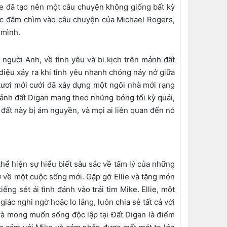
ie đã tạo nên một câu chuyện không giống bất kỳ
ược đắm chìm vào câu chuyện của Michael Rogers,
 mình.
người Anh, về tình yêu và bi kịch trên mảnh đất
 diệu xảy ra khi tình yêu nhanh chóng nảy nở giữa
tươi mới cưới đã xây dựng một ngôi nhà mới rạng
ảnh đất Digan mang theo những bóng tối kỳ quái,
 đất này bị ám nguyền, và mọi ai liên quan đến nó
 thể hiện sự hiểu biết sâu sắc về tâm lý của những
ơ về một cuộc sống mới. Gặp gỡ Ellie và tặng món
ng sét ái tình đánh vào trái tim Mike. Ellie, một
ác nghi ngờ hoặc lo lắng, luôn chia sẻ tất cả với
 và mong muốn sống độc lập tại Đất Digan là điểm