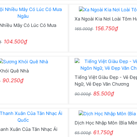
Xa Ngoài Kia Nơi Loài Tôm H
 Nhiều Mây Có Lúc Có Mưa
156.750₫
165.000₫
104.500₫
₫
Khói Quê Nhà
Tiếng Việt Giàu Đẹp - Vẻ Đ
90.250₫
₫
Ngữ, Vẻ Đẹp Văn Chương
85.500₫
90.000₫
Dịch Học Nhập Môn (Bìa Mề
hanh Xuân Của Tân Nhạc Ái
61.750₫
65.000₫