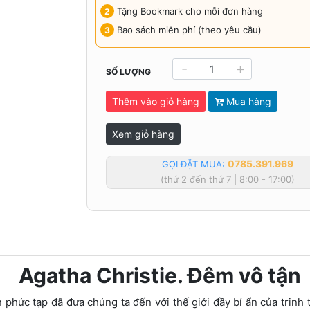
Tặng Bookmark cho mỗi đơn hàng
Bao sách miễn phí (theo yêu cầu)
-
+
SỐ LƯỢNG
Thêm vào giỏ hàng
Mua hàng
Xem giỏ hàng
0785.391.969
GỌI ĐẶT MUA:
(thứ 2 đến thứ 7 | 8:00 - 17:00)
Agatha Christie. Đêm vô tận
phức tạp đã đưa chúng ta đến với thế giới đầy bí ẩn của trinh t