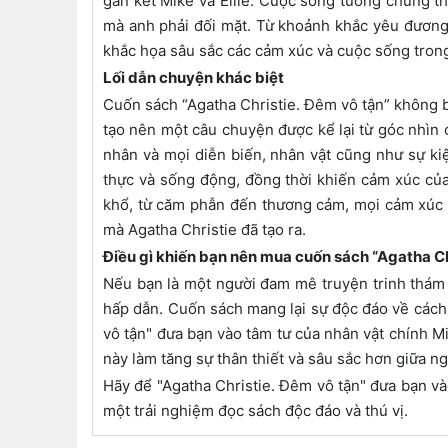
gắn kết Mike và Ellie. Cuộc sống tưởng chừng t
mà anh phải đối mặt. Từ khoảnh khắc yêu đương,
khắc họa sâu sắc các cảm xúc và cuộc sống tron
Lối dẫn chuyện khác biệt
Cuốn sách “Agatha Christie. Đêm vô tận” không b
tạo nên một câu chuyện được kể lại từ góc nhìn 
nhân và mọi diễn biến, nhân vật cũng như sự kiệ
thực và sống động, đồng thời khiến cảm xúc của
khổ, từ căm phẫn đến thương cảm, mọi cảm xúc 
mà Agatha Christie đã tạo ra.
Điều gì khiến bạn nên mua cuốn sách “Agatha Ch
Nếu bạn là một người đam mê truyện trinh thám 
hấp dẫn. Cuốn sách mang lại sự độc đáo về cách 
vô tận" đưa bạn vào tâm tư của nhân vật chính M
này làm tăng sự thân thiết và sâu sắc hơn giữa n
Hãy để "Agatha Christie. Đêm vô tận" đưa bạn và
một trải nghiệm đọc sách độc đáo và thú vị.