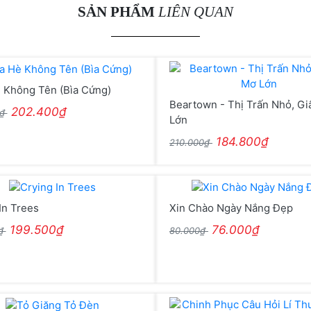
SẢN PHẨM
LIÊN QUAN
 Không Tên (Bìa Cứng)
Beartown - Thị Trấn Nhỏ, G
202.400₫
0₫
Lớn
184.800₫
210.000₫
In Trees
Xin Chào Ngày Nắng Đẹp
199.500₫
76.000₫
0₫
80.000₫