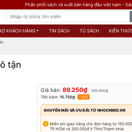
Phân phối sách và xuất bản hàng đầu việt nam - Sách là tri t
RỢ KHÁCH HÀNG
TIN SÁCH
TỦ SÁCH
KIẾN THỨ
ận
ô tận
89.250₫
Giá bán:
105.000₫
Tiết kiệm:
15.750₫
-15%
KHUYỄN MÃI VÀ ƯU ĐÃI TỪ NHOCMIKO.VN
Miễn phí giao hàng cho đơn hàng từ 150.00
TP.HCM và 300.000đ ở Tỉnh/Thành khác