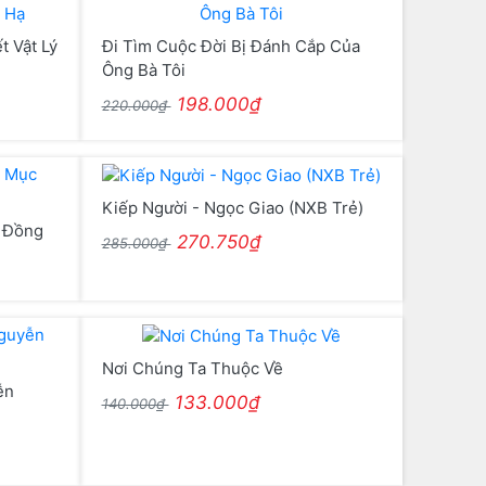
t Vật Lý
Đi Tìm Cuộc Đời Bị Đánh Cắp Của
Ông Bà Tôi
198.000₫
220.000₫
Kiếp Người - Ngọc Giao (NXB Trẻ)
 Đồng
270.750₫
285.000₫
Nơi Chúng Ta Thuộc Về
ễn
133.000₫
140.000₫