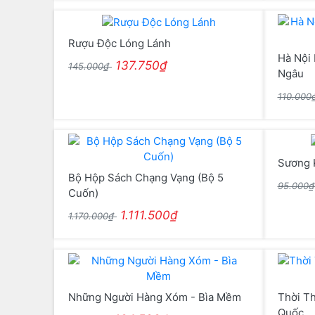
Rượu Độc Lóng Lánh
Hà Nội
137.750₫
145.000₫
Ngâu
110.000
Sương 
Bộ Hộp Sách Chạng Vạng (Bộ 5
95.000
Cuốn)
1.111.500₫
1.170.000₫
Những Người Hàng Xóm - Bìa Mềm
Thời T
Quốc