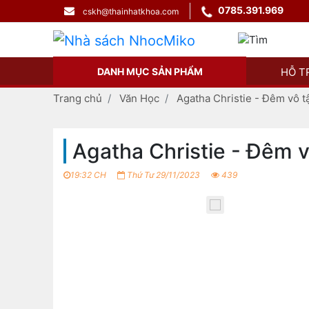
0785.391.969
cskh@thainhatkhoa.com
DANH MỤC SẢN PHẨM
HỖ T
Trang chủ
Văn Học
Agatha Christie - Đêm vô t
Agatha Christie - Đêm v
19:32 CH
Thứ Tư 29/11/2023
439