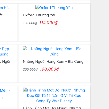
át
Oxford Thương Yêu
114.000₫
120.000₫
ẹp Ngôn
Những Người Hàng Xóm - Bìa Cứng
190.000₫
200.000₫
m)
Hành Trình Một Đời Người: Những