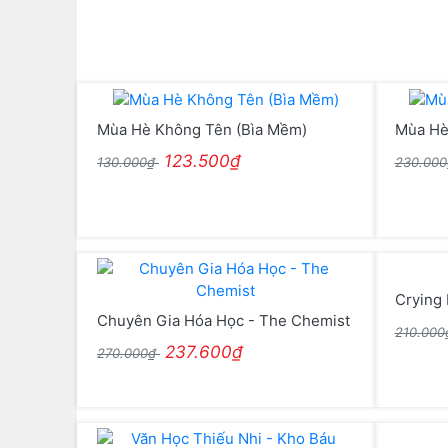
Mùa Hè Không Tên (Bìa Mềm)
Mùa Hè
123.500₫
130.000₫
230.00
Crying 
Chuyên Gia Hóa Học - The Chemist
210.00
237.600₫
270.000₫