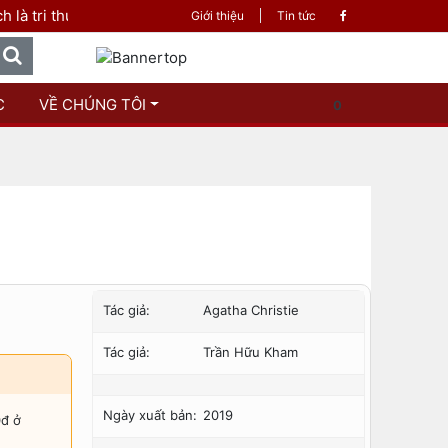
hức
Giới thiệu
Tin tức
C
VỀ CHÚNG TÔI
0
Tác giả:
Agatha Christie
Tác giả:
Trần Hữu Kham
Ngày xuất bản:
2019
0đ ở