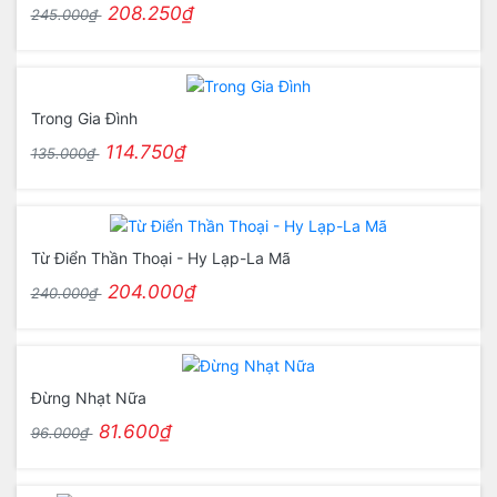
208.250₫
245.000₫
Trong Gia Đình
114.750₫
135.000₫
Từ Điển Thần Thoại - Hy Lạp-La Mã
204.000₫
240.000₫
Đừng Nhạt Nữa
81.600₫
96.000₫