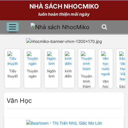
NHÀ SÁCH NHOCMIKO
luôn hoàn thiện mỗi ngày
Tiểu
Truyện
Ngôn
kinh
thuyết
ngắn
tình
điển
Truyện
trinh
Văn
thám
học
Sách
nước
Văn
ngoài
Học
Văn Học
Việt
Nam