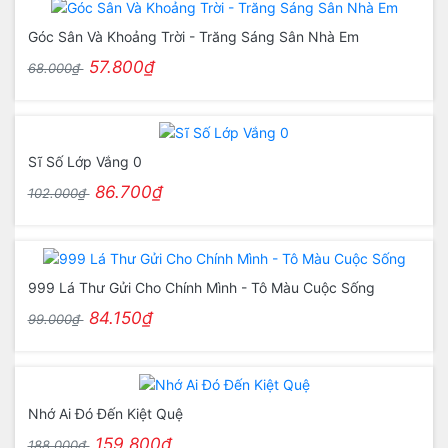
Góc Sân Và Khoảng Trời - Trăng Sáng Sân Nhà Em
57.800₫
68.000₫
Sĩ Số Lớp Vắng 0
86.700₫
102.000₫
999 Lá Thư Gửi Cho Chính Mình - Tô Màu Cuộc Sống
84.150₫
99.000₫
Nhớ Ai Đó Đến Kiệt Quệ
159.800₫
188.000₫