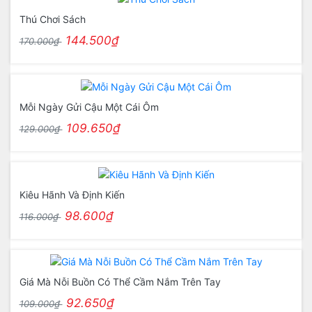
Thú Chơi Sách
144.500₫
170.000₫
Mỗi Ngày Gửi Cậu Một Cái Ôm
109.650₫
129.000₫
Kiêu Hãnh Và Định Kiến
98.600₫
116.000₫
Giá Mà Nỗi Buồn Có Thể Cầm Nắm Trên Tay
92.650₫
109.000₫