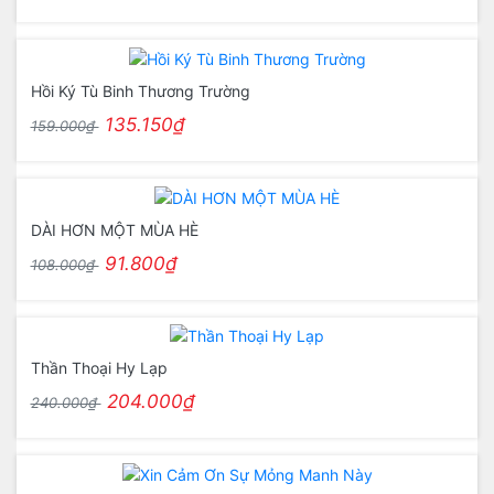
Hồi Ký Tù Binh Thương Trường
135.150₫
159.000₫
DÀI HƠN MỘT MÙA HÈ
91.800₫
108.000₫
Thần Thoại Hy Lạp
204.000₫
240.000₫