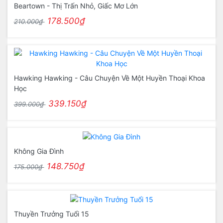
Beartown - Thị Trấn Nhỏ, Giấc Mơ Lớn
178.500₫
210.000₫
Hawking Hawking - Câu Chuyện Về Một Huyền Thoại Khoa
Học
339.150₫
399.000₫
Không Gia Đình
148.750₫
175.000₫
Thuyền Trưởng Tuổi 15