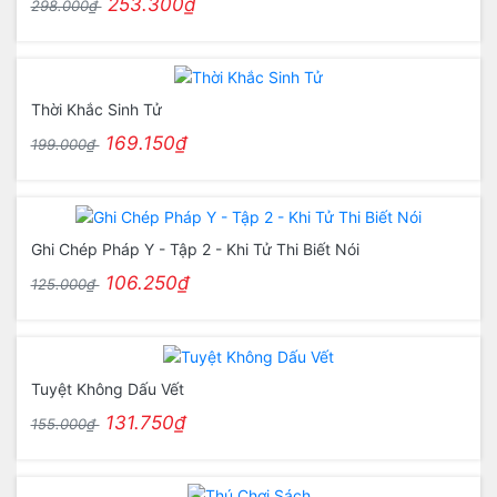
253.300₫
298.000₫
Thời Khắc Sinh Tử
169.150₫
199.000₫
Ghi Chép Pháp Y - Tập 2 - Khi Tử Thi Biết Nói
106.250₫
125.000₫
Tuyệt Không Dấu Vết
131.750₫
155.000₫