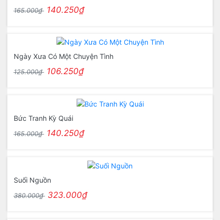
140.250₫
165.000₫
Ngày Xưa Có Một Chuyện Tình
106.250₫
125.000₫
Bức Tranh Kỳ Quái
140.250₫
165.000₫
Suối Nguồn
323.000₫
380.000₫