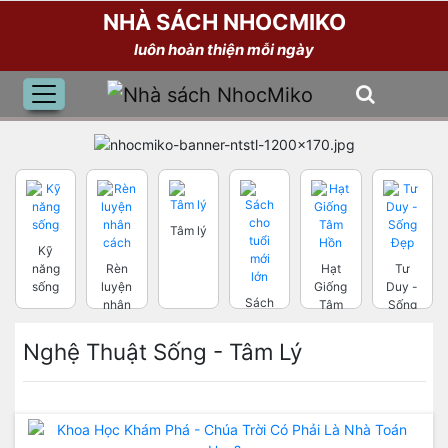
NHÀ SÁCH NHOCMIKO
luôn hoàn thiện mỗi ngày
Tâm lý
Kỹ
năng
Rèn
Hạt
Tư
sống
luyện
Giống
Duy -
Sách
nhân
Tâm
Sống
cho
cách
Hồn
Đẹp
tuổi
Nghệ Thuật Sống - Tâm Lý
mới
lớn