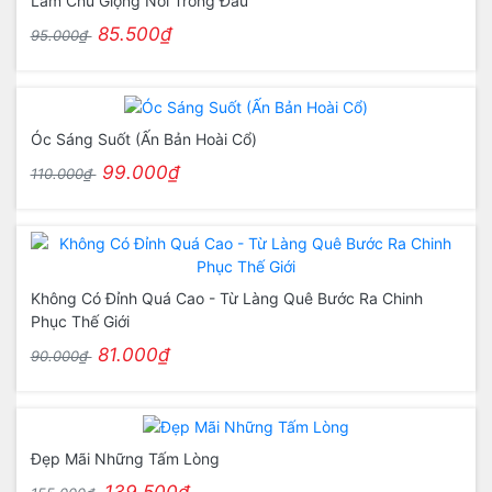
Làm Chủ Giọng Nói Trong Đầu
85.500₫
95.000₫
Óc Sáng Suốt (Ấn Bản Hoài Cổ)
99.000₫
110.000₫
Không Có Đỉnh Quá Cao - Từ Làng Quê Bước Ra Chinh
Phục Thế Giới
81.000₫
90.000₫
Đẹp Mãi Những Tấm Lòng